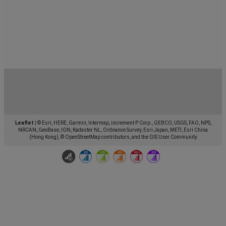
Leaflet
|
© Esri, HERE, Garmin, Intermap, increment P Corp., GEBCO, USGS, FAO, NPS,
NRCAN, GeoBase, IGN, Kadaster NL, Ordnance Survey, Esri Japan, METI, Esri China
(Hong Kong), © OpenStreetMap contributors, and the GIS User Community