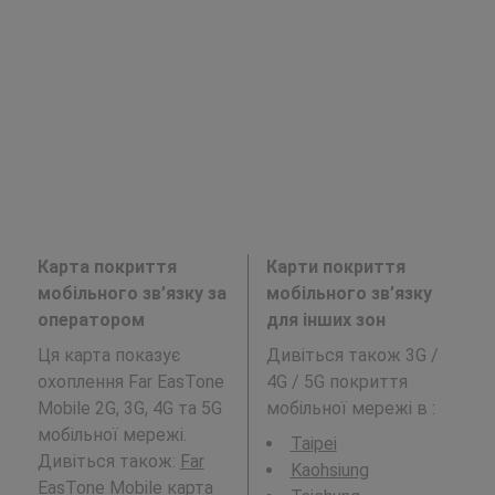
Карта покриття
Карти покриття
мобільного зв’язку за
мобільного зв’язку
оператором
для інших зон
Ця карта показує
Дивіться також 3G /
охоплення Far EasTone
4G / 5G покриття
Mobile 2G, 3G, 4G та 5G
мобільної мережі в
:
мобільної мережі.
Taipei
Дивіться також:
Far
Kaohsiung
EasTone Mobile
карта