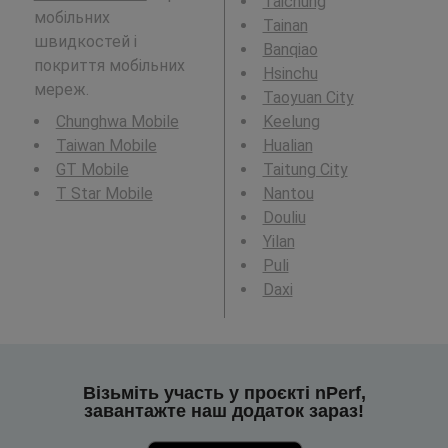
Taichung
мобільних
Tainan
швидкостей і
Banqiao
покриття мобільних
Hsinchu
мереж.
Taoyuan City
Chunghwa Mobile
Keelung
Taiwan Mobile
Hualian
GT Mobile
Taitung City
T Star Mobile
Nantou
Douliu
Yilan
Puli
Daxi
Візьміть участь у проєкті nPerf,
завантажте наш додаток зараз!