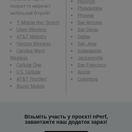
Houston
покриття мережі і
Philadelphia
мобільний бітрейт.
Phoenix
T-Mobile (inc. Sprint)
San Antonio
Union Wireless
San Diego
AT&T Mobility
Dallas
Verizon Wireless
San Jose
Carolina West
Indianapolis
Wireless
Jacksonville
Cellular One
San Francisco
U.S. Cellular
Austin
AT&T FirstNet
Columbus
Boost Mobile
Візьміть участь у проєкті nPerf,
завантажте наш додаток зараз!