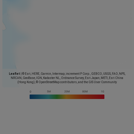
Leaflet
|
© Esri, HERE, Garmin, Intermap, increment P Corp., GEBCO, USGS, FAO, NPS,
NRCAN, GeoBase, IGN, Kadaster NL, Ordnance Survey, Esri Japan, METI, Esri China
(Hong Kong), © OpenStreetMap contributors, and the GIS User Community