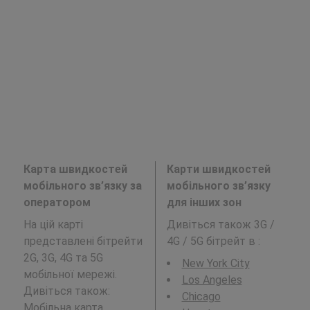
Карта швидкостей
Карти швидкостей
мобільного зв’язку за
мобільного зв’язку
оператором
для інших зон
На цій карті
Дивіться також 3G /
представлені бітрейти
4G / 5G бітрейт в
:
2G, 3G, 4G та 5G
New York City
мобільної мережі.
Los Angeles
Дивіться також:
Chicago
Мобільна карта