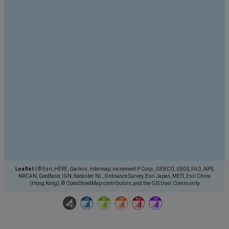
Leaflet
|
© Esri, HERE, Garmin, Intermap, increment P Corp., GEBCO, USGS, FAO, NPS,
NRCAN, GeoBase, IGN, Kadaster NL, Ordnance Survey, Esri Japan, METI, Esri China
(Hong Kong), © OpenStreetMap contributors, and the GIS User Community