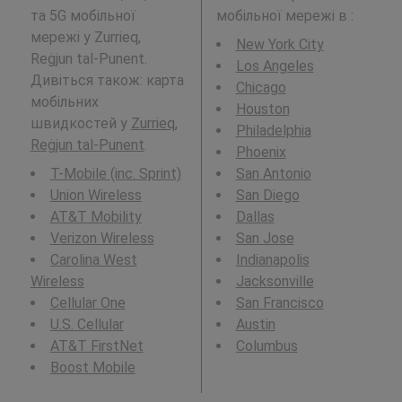
та 5G мобільної
мобільної мережі в
:
мережі у Zurrieq,
New York City
Reġjun tal-Punent.
Los Angeles
Дивіться також: карта
Chicago
мобільних
Houston
швидкостей у
Zurrieq,
Philadelphia
Reġjun tal-Punent
.
Phoenix
T-Mobile (inc. Sprint)
San Antonio
Union Wireless
San Diego
AT&T Mobility
Dallas
Verizon Wireless
San Jose
Carolina West
Indianapolis
Wireless
Jacksonville
Cellular One
San Francisco
U.S. Cellular
Austin
AT&T FirstNet
Columbus
Boost Mobile