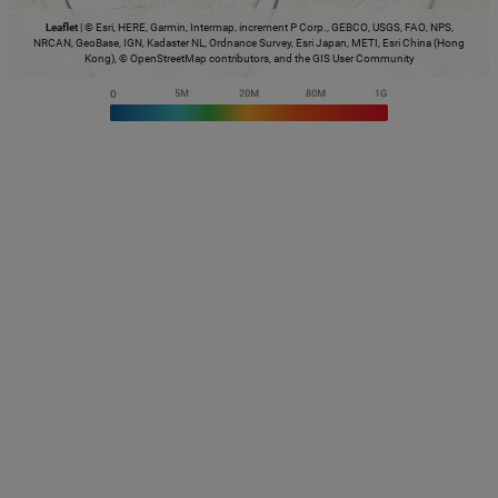
Leaflet
|
© Esri, HERE, Garmin, Intermap, increment P Corp., GEBCO, USGS, FAO, NPS,
NRCAN, GeoBase, IGN, Kadaster NL, Ordnance Survey, Esri Japan, METI, Esri China (Hong
Kong), © OpenStreetMap contributors, and the GIS User Community