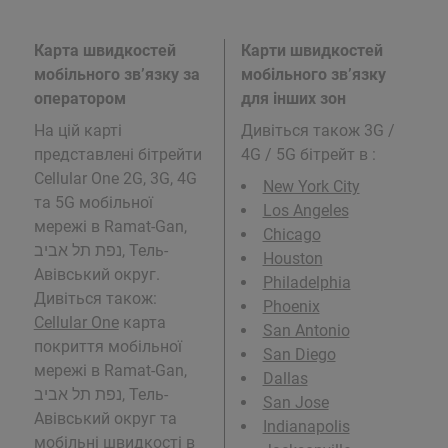
Карта швидкостей
Карти швидкостей
мобільного зв’язку за
мобільного зв’язку
оператором
для інших зон
На цій карті
Дивіться також 3G /
представлені бітрейти
4G / 5G бітрейт в
:
Cellular One 2G, 3G, 4G
New York City
та 5G мобільної
Los Angeles
мережі в Ramat-Gan,
Chicago
נפת תל אביב, Тель-
Houston
Авівський округ.
Philadelphia
Дивіться також:
Phoenix
Cellular One
карта
San Antonio
покриття мобільної
San Diego
мережі в Ramat-Gan,
Dallas
נפת תל אביב, Тель-
San Jose
Авівський округ та
Indianapolis
мобільні швидкості в