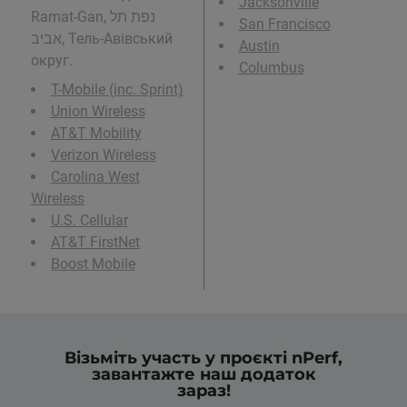
Jacksonville
Ramat-Gan, נפת תל
San Francisco
אביב, Тель-Авівський
Austin
округ.
Columbus
T-Mobile (inc. Sprint)
Union Wireless
AT&T Mobility
Verizon Wireless
Carolina West
Wireless
U.S. Cellular
AT&T FirstNet
Boost Mobile
Візьміть участь у проєкті nPerf,
завантажте наш додаток
зараз!