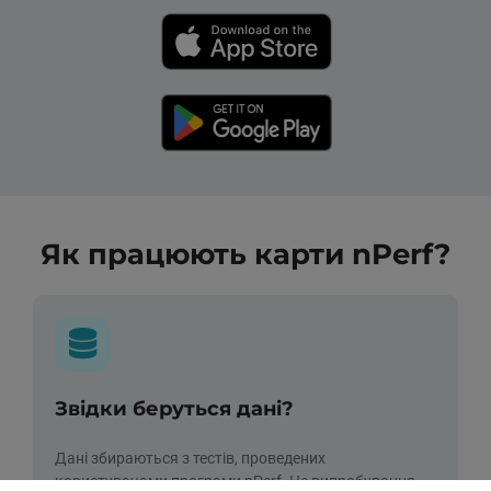
Як працюють карти nPerf?
Звідки беруться дані?
Дані збираються з тестів, проведених
користувачами програми nPerf. Це випробування,