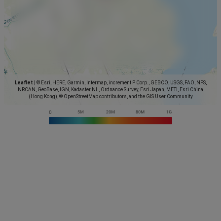
Leaflet
|
© Esri, HERE, Garmin, Intermap, increment P Corp., GEBCO, USGS, FAO, NPS,
NRCAN, GeoBase, IGN, Kadaster NL, Ordnance Survey, Esri Japan, METI, Esri China
(Hong Kong), © OpenStreetMap contributors, and the GIS User Community