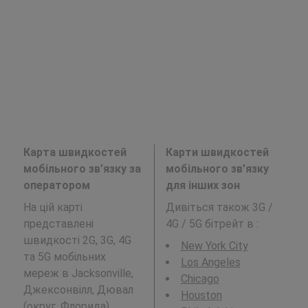
Карта швидкостей
Карти швидкостей
мобільного зв’язку за
мобільного зв’язку
оператором
для інших зон
На цій карті
Дивіться також 3G /
представлені
4G / 5G бітрейт в
:
швидкості 2G, 3G, 4G
New York City
та 5G мобільних
Los Angeles
мереж в Jacksonville,
Chicago
Джексонвілл, Дювал
Houston
(округ, Флорида),