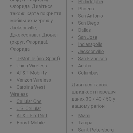
Philadelphia
Флорида. Дивіться
Phoenix
також: карта покриття
San Antonio
мобільних мереж у
San Diego
Jacksonville,
Dallas
Джексонвілл, Дювал
San Jose
(округ, Флорида),
Indianapolis
Флорида.
Jacksonville
T-Mobile (inc. Sprint)
San Francisco
Union Wireless
Austin
AT&T Mobility
Columbus
Verizon Wireless
Дивіться також
Carolina West
швидкості передачі
Wireless
даних 3G / 4G / 5G у
Cellular One
вашому регіоні :
U.S. Cellular
AT&T FirstNet
Miami
Boost Mobile
Tampa
Saint Petersburg