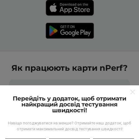
Як працюють карти nPerf?
Перейдіть у додаток, щоб отримати
найкращий досвід тестування
швидкості!
Звідки беруться дані?
Навіщо погоджуватися на менше? Отримайте наш додаток, щоб
Дані збираються з тестів, проведених
отримати максимальний досвід тестування швидкості!
користувачами програми nPerf. Це випробування,
проведені в реальних умовах, безпосередньо в