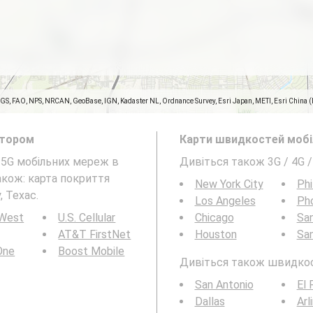
SGS, FAO, NPS, NRCAN, GeoBase, IGN, Kadaster NL, Ordnance Survey, Esri Japan, METI, Esri China 
атором
Карти швидкостей мобіл
а 5G мобільних мереж в
Дивіться також 3G / 4G /
також: карта покриття
New York City
Phi
, Техас.
Los Angeles
Ph
 West
U.S. Cellular
Chicago
San
AT&T FirstNet
Houston
Sa
 One
Boost Mobile
Дивіться також швидкості
San Antonio
El 
Dallas
Arl