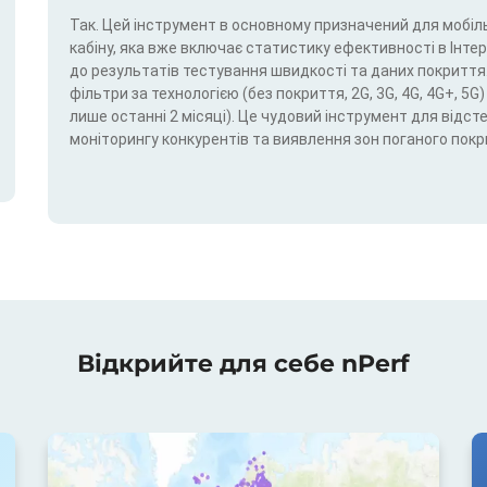
Так. Цей інструмент в основному призначений для мобіль
кабіну, яка вже включає статистику ефективності в Інтерн
до результатів тестування швидкості та даних покриття.
фільтри за технологією (без покриття, 2G, 3G, 4G, 4G+, 
лише останні 2 місяці). Це чудовий інструмент для відс
моніторингу конкурентів та виявлення зон поганого покр
Відкрийте для себе nPerf