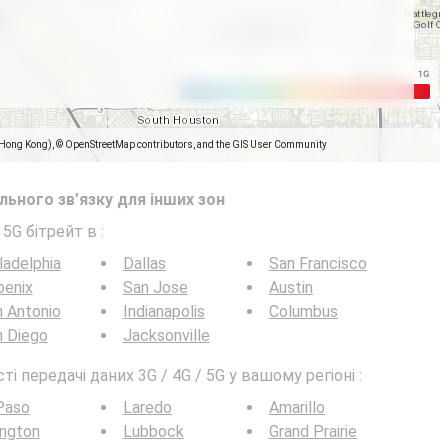
(Hong Kong), © OpenStreetMap contributors, and the GIS User Community
ьного зв’язку для інших зон
 5G бітрейт в
:
ladelphia
Dallas
San Francisco
oenix
San Jose
Austin
 Antonio
Indianapolis
Columbus
n Diego
Jacksonville
 передачі даних 3G / 4G / 5G у вашому регіоні :
Paso
Laredo
Amarillo
ington
Lubbock
Grand Prairie