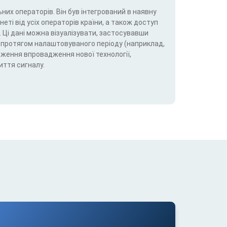
них операторів. Він був інтегрований в наявну
еті від усіх операторів країни, а також доступ
 Ці дані можна візуалізувати, застосувавши
5G) протягом налаштовуваного періоду (наприклад,
теження впровадження нової технології,
иття сигналу.