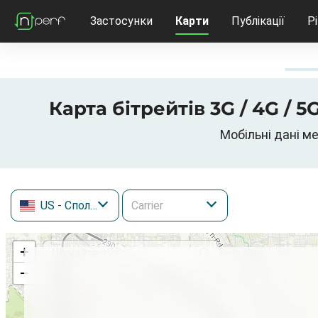
Застосунки
Карти
Публікації
Р
Карта бітрейтів 3G / 4G / 5
Мобільні дані ме
US
- Сполучені Штати
+
−