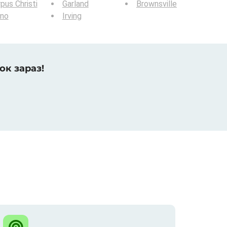
pus Christi
Garland
Brownsville
ano
Irving
ок зараз!