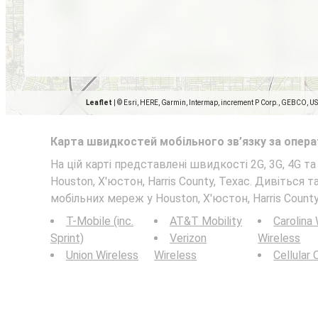
Leaflet
|
© Esri, HERE, Garmin, Intermap, increment P Corp., GEBCO, U
Карта швидкостей мобільного зв’язку за опер
На цій карті представлені швидкості 2G, 3G, 4G т
Houston, Х'юстон, Harris County, Техас. Дивіться 
мобільних мереж у Houston, Х'юстон, Harris County
T-Mobile (inc.
AT&T Mobility
Carolina
Sprint)
Verizon
Wireless
Union Wireless
Wireless
Cellular