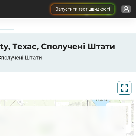
Запустити тест швидкості
unty, Техас, Сполучені Штати
, Сполучені Штати
ArcGIS