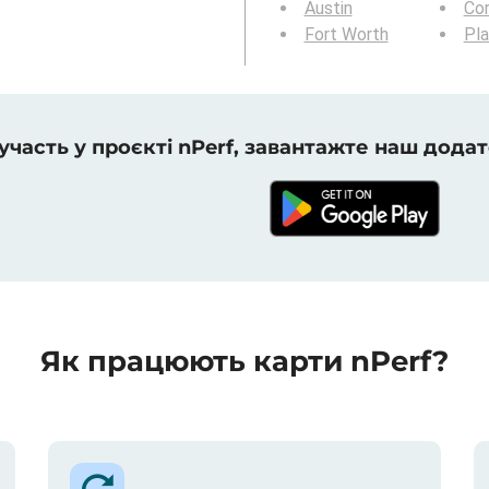
Austin
Cor
Fort Worth
Pl
 участь у проєкті nPerf, завантажте наш додат
Як працюють карти nPerf?