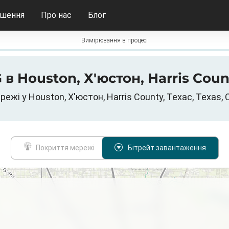
ішення
Про нас
Блог
Вимірювання в процесі
G в Houston, Х'юстон, Harris Co
режі у Houston, Х'юстон, Harris County, Техас, Texas
Покриття мережі
Бітрейт завантаження