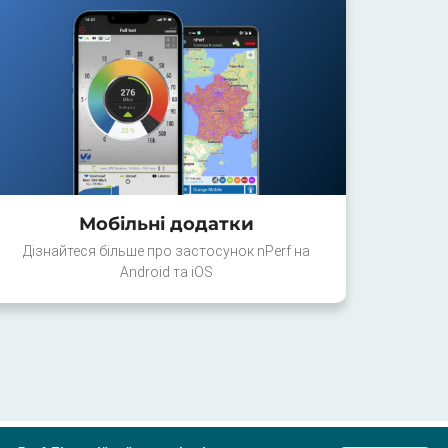
Мобільні додатки
Дізнайтеся більше про застосунок nPerf на
Android та iOS