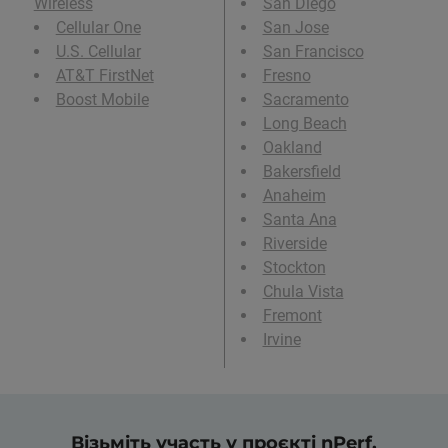
Wireless
San Diego
Cellular One
San Jose
U.S. Cellular
San Francisco
AT&T FirstNet
Fresno
Boost Mobile
Sacramento
Long Beach
Oakland
Bakersfield
Anaheim
Santa Ana
Riverside
Stockton
Chula Vista
Fremont
Irvine
Візьміть участь у проєкті nPerf,