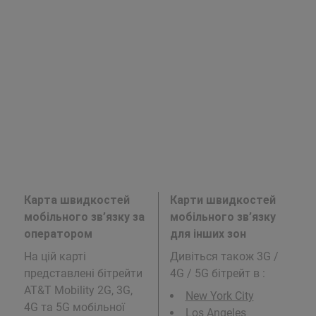
Карта швидкостей
Карти швидкостей
мобільного зв’язку за
мобільного зв’язку
оператором
для інших зон
На цій карті
Дивіться також 3G /
представлені бітрейти
4G / 5G бітрейт в
:
AT&T Mobility 2G, 3G,
New York City
4G та 5G мобільної
Los Angeles