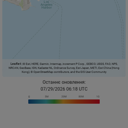
Leaflet
|
© Esri, HERE, Garmin, Intermap, increment P Corp., GEBCO, USGS, FAO, NPS,
NRCAN, GeoBase, IGN, Kadaster NL, Ordnance Survey, Esri Japan, METI, Esri China (Hong
Kong), © OpenStreetMap contributors, and the GIS User Community
Останнє оновлення:
07/29/2026 06:18 UTC