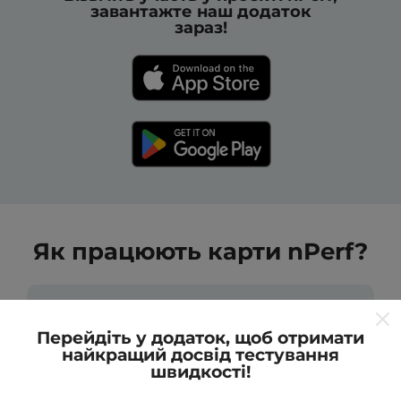
завантажте наш додаток
зараз!
Як працюють карти nPerf?
Перейдіть у додаток, щоб отримати
найкращий досвід тестування
швидкості!
Звідки беруться дані?