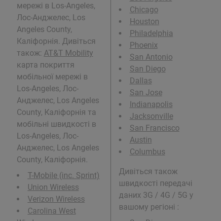
мережі в Los-Angeles,
Chicago
Лос-Анджелес, Los
Houston
Angeles County,
Philadelphia
Каліфорнія. Дивіться
Phoenix
також:
AT&T Mobility
San Antonio
карта покриття
San Diego
мобільної мережі в
Dallas
Los-Angeles, Лос-
San Jose
Анджелес, Los Angeles
Indianapolis
County, Каліфорнія та
Jacksonville
мобільні швидкості в
San Francisco
Los-Angeles, Лос-
Austin
Анджелес, Los Angeles
Columbus
County, Каліфорнія.
Дивіться також
T-Mobile (inc. Sprint)
швидкості передачі
Union Wireless
даних 3G / 4G / 5G у
Verizon Wireless
вашому регіоні :
Carolina West