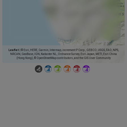
Leaflet
|
© Esri, HERE, Garmin, Intermap, increment P Corp., GEBCO, USGS, FAO, NPS,
NRCAN, GeoBase, IGN, Kadaster NL, Ordnance Survey, Esri Japan, METI, Esri China
(Hong Kong), © OpenStreetMap contributors, and the GIS User Community