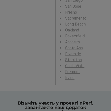
San Diego
San Jose
Fresno
Sacramento
Long Beach
Oakland
Bakersfield
Anaheim
Santa Ana
Riverside
Stockton
Chula Vista
Fremont
Irvine
Візьміть участь у проєкті nPerf,
завантажте наш додаток