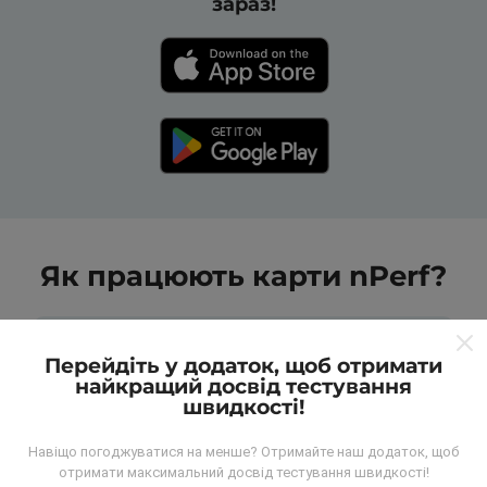
зараз!
Як працюють карти nPerf?
Перейдіть у додаток, щоб отримати
найкращий досвід тестування
швидкості!
Звідки беруться дані?
Навіщо погоджуватися на менше? Отримайте наш додаток, щоб
отримати максимальний досвід тестування швидкості!
Дані збираються з тестів, проведених