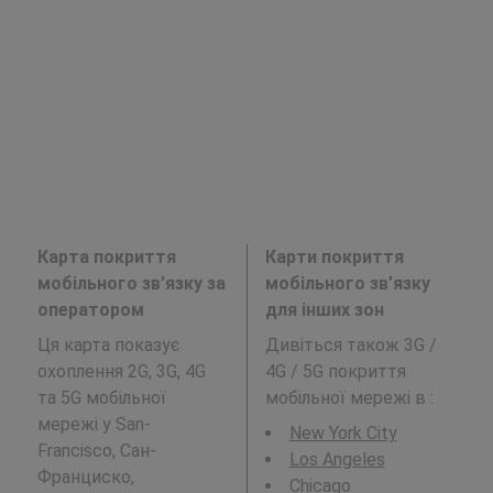
Карта покриття
Карти покриття
мобільного зв’язку за
мобільного зв’язку
оператором
для інших зон
Ця карта показує
Дивіться також 3G /
охоплення 2G, 3G, 4G
4G / 5G покриття
та 5G мобільної
мобільної мережі в
:
мережі у San-
New York City
Francisco, Сан-
Los Angeles
Франциско,
Chicago