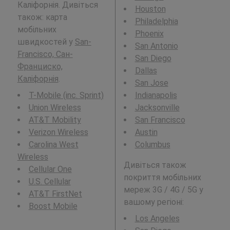
Каліфорнія. Дивіться
Houston
також: карта
Philadelphia
мобільних
Phoenix
швидкостей у
San-
San Antonio
Francisco, Сан-
San Diego
Франциско,
Dallas
Каліфорнія
.
San Jose
T-Mobile (inc. Sprint)
Indianapolis
Union Wireless
Jacksonville
AT&T Mobility
San Francisco
Verizon Wireless
Austin
Carolina West
Columbus
Wireless
Дивіться також
Cellular One
покриття мобільних
U.S. Cellular
мереж 3G / 4G / 5G у
AT&T FirstNet
вашому регіоні:
Boost Mobile
Los Angeles