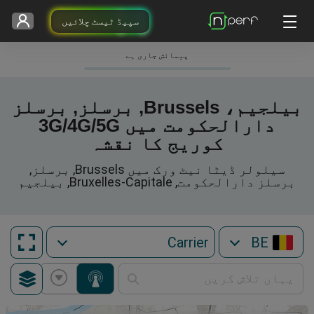
سپیڈ ٹیسٹ چلائیں
پیمائش جاری ہے
بیلجیم، Brussels, برسلز, برسلز
دارالحکومت میں 3G/4G/5G
کوریج کا نقشہ
سیلولر ڈیٹا نیٹ ورک میں Brussels, برسلز,
برسلز دارالحکومت, Bruxelles-Capitale, بیلجیم
BE