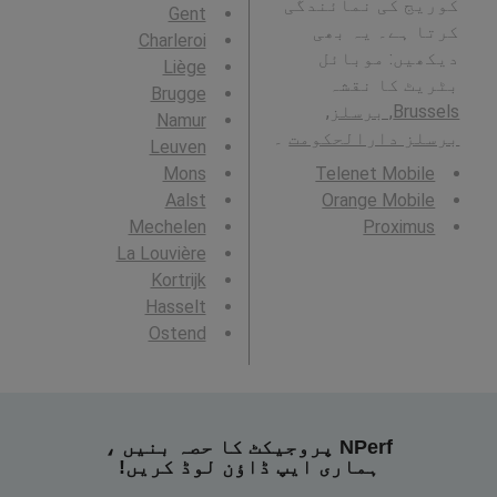
کوریج کی نمائندگی
Gent
کرتا ہے۔ یہ بھی
Charleroi
دیکھیں: موبائل
Liège
بٹریٹ کا نقشہ
Brugge
Brussels, برسلز,
Namur
برسلز دارالحکومت
۔
Leuven
Mons
Telenet Mobile
Aalst
Orange Mobile
Mechelen
Proximus
La Louvière
Kortrijk
Hasselt
Ostend
NPerf پروجیکٹ کا حصہ بنیں ،
ہماری ایپ ڈاؤن لوڈ کریں!