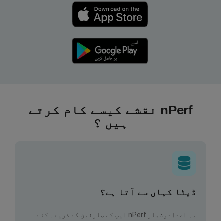
nPerf نقشے کیسے کام کرتے
ہیں ؟
ڈیٹا کہاں سے آتا ہے؟
یہ اعدادوشمار nPerf ایپ کے صارفین کے ذریعہ کئے