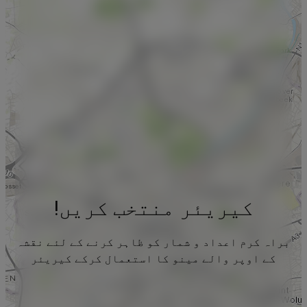
کیریئر منتخب کریں!
براہ کرم اعداد و شمار کو ظاہر کرنے کے لئے نقشہ
کے اوپر والے مینو کا استعمال کرکے کیریئر
منتخب کریں۔