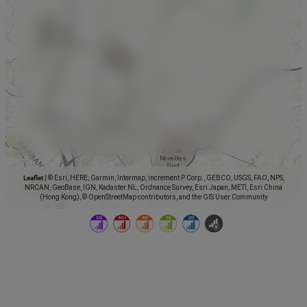
Leaflet
|
© Esri, HERE, Garmin, Intermap, increment P Corp., GEBCO, USGS, FAO, NPS,
NRCAN, GeoBase, IGN, Kadaster NL, Ordnance Survey, Esri Japan, METI, Esri China
(Hong Kong), © OpenStreetMap contributors, and the GIS User Community