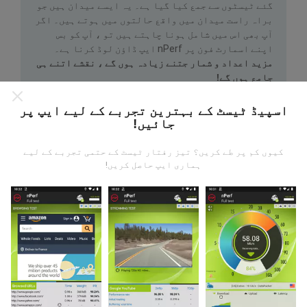
گئے ٹیسٹوں سے جمع کیا گیا ہے۔ یہ ایسے میدان ہیں جو
براہ راست میدان میں واقع حالتوں میں ہوتے ہیں۔ اگر
آپ بھی اس میں شامل ہونا چاہتے ہیں تو ، آپ کو بس
اپنے اسمارٹ فون پر nPerf ایپ ڈاؤن لوڈ کرنا ہے۔
مزید اعداد و شمار جتنے زیادہ ہوں گے ، نقشے اتنے ہی
جامع ہوں گے!
اسپیڈ ٹیسٹ کے بہترین تجربے کے لیے ایپ پر
جائیں!
کیوں کم پر طے کریں؟ تیز رفتار ٹیسٹ کے حتمی تجربے کے لیے
ہماری ایپ حاصل کریں!
اپ ڈیٹس کس طرح کی گئی ہیں ؟
نیٹ ورک کوریج کے نقشے ہر گھنٹہ بوٹ کے ذریعہ خود
بخود اپ ڈیٹ ہوجاتے ہیں۔ رفتار کے نقشے
ہر 15 منٹ
میں
اپڈیٹ ہوتے ہیں۔ ڈیٹا دو سال کے لئے ظاہر کیا
جاتا ہے. دو سال بعد ، سب سے قدیم ڈیٹا کو ماہ میں ایک
بار نقشوں سے ہٹا دیا جاتا ہے۔