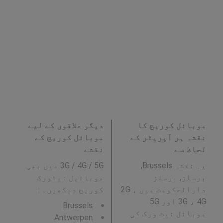
موبائل کوریج کا
دیگر علاقوں کے لیے
نقشہ ہر آپریٹر کے
موبائل کوریج کے
لحاظ سے
نقشے
یہ نقشہ Brussels,
3G / 4G / 5G میں بھی
برسلز, برسلز
موبائیل نیٹورک
دارالحکومت میں 2G ،
کوریج دیکھیں۔ :
3G ، 4G اور 5G
Brussels
موبائل نیٹ ورک کی
Antwerpen