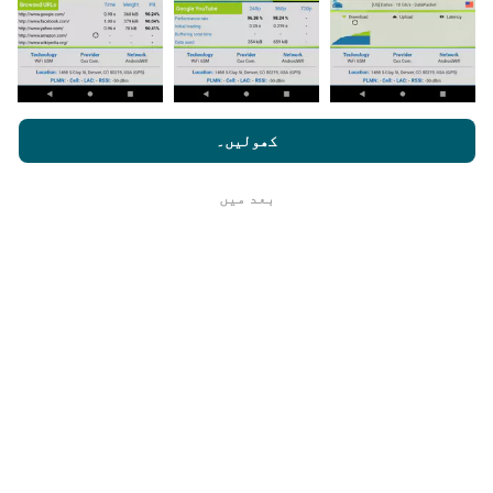
یہ کتنا قابل اعتماد اور درست ہے؟
nperf.com کو براؤز کرنے سے ، آپ ہماری
رازداری اور کوکیز کے
استعمال کی پالیسی
کے ساتھ ساتھ ہمارے nPerf ٹیسٹ
صارف کا
کھولیں۔
لائسنس کا آخری معاہدہ
ٹیسٹ صارفین کے آلات پر کئے جاتے ہیں۔ جغرافیائی محل
وقوع کی جانچ پڑتال کے وقت GPS سگنل کے استقبال کے
بعد میں
ٹھیک ہے
معیار پر منحصر ہے۔ کوریج ڈیٹا کے لیے ، ہم صرف
زیادہ سے زیادہ 50 میٹر جغرافیائی مقام
کے ساتھ
ٹیسٹ برقرار رکھتے ہیں۔ بٹریٹ ڈاؤن لوڈ کے لیے ، یہ
چوکھٹ 200 میٹر تک جاتا ہے۔
میں خام ڈیٹا کا ہولڈ کیسے حاصل کر
سکتا/سکتی ہوں ؟