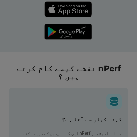
nPerf نقشے کیسے کام کرتے
ہیں ؟
ڈیٹا کہاں سے آتا ہے؟
یہ اعدادوشمار nPerf ایپ کے صارفین کے ذریعہ کئے