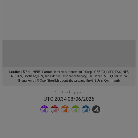
Leaflet
|
© Esri, HERE, Garmin, Intermap, increment P Corp., GEBCO, USGS, FAO, NPS,
NRCAN, GeoBase, IGN, Kadaster NL, Ordnance Survey, Esri Japan, METI, Esri China
(Hong Kong), © OpenStreetMap contributors, and the GIS User Community
آخری اپ ڈیٹ:
08/06/2026 20:34 UTC