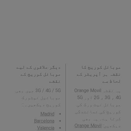
موبائل کوریج کا
دیگر علاقوں کے لیے
نقشہ ہر آپریٹر کے
موبائل کوریج کے
لحاظ سے
نقشے
یہ نقشہ Orange Movil
3G / 4G / 5G میں بھی
2G ، 3G ، 4G اور 5G
موبائیل نیٹورک
موبائل نیٹ ورک کی
کوریج دیکھیں۔ :
کوریج کی نمائندگی
Madrid
کرتا ہے۔ یہ بھی
Barcelona
دیکھیں:
Orange Movil
Valencia