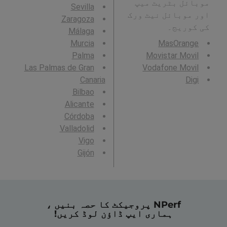
موبائل بٹریٹ میپ
Sevilla
اور موبائل نیٹ ورک
Zaragoza
کی کوریج۔
Málaga
Murcia
MasOrange
Palma
Movistar Movil
Las Palmas de Gran
Vodafone Movil
Canaria
Digi
Bilbao
Alicante
Córdoba
Valladolid
Vigo
Gijón
NPerf پروجیکٹ کا حصہ بنیں ،
ہماری ایپ ڈاؤن لوڈ کریں!