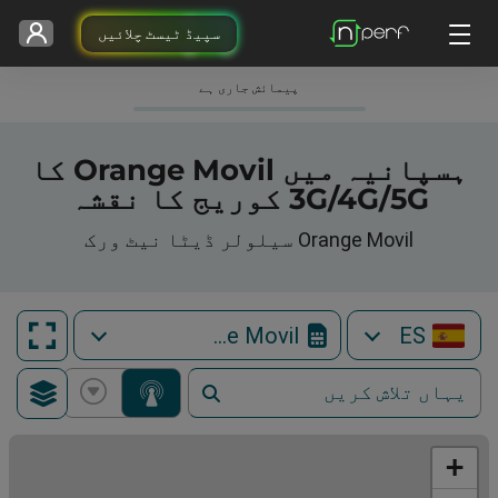
سپیڈ ٹیسٹ چلائیں
پیمائش جاری ہے
ہسپانیہ میں Orange Movil کا
3G/4G/5G کوریج کا نقشہ
Orange Movil سیلولر ڈیٹا نیٹ ورک
Orange Movil
ES
+