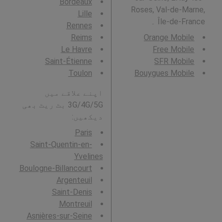
Bordeaux
Roses, Val-de-Marne,
Lille
Île-de-France ۔
Rennes
Reims
Orange Mobile
Le Havre
Free Mobile
Saint-Étienne
SFR Mobile
Toulon
Bouygues Mobile
اپنے علاقے میں
3G/4G/5G بٹ ریٹ بھی
دیکھیں:
Paris
Saint-Quentin-en-
Yvelines
Boulogne-Billancourt
Argenteuil
Saint-Denis
Montreuil
Asnières-sur-Seine