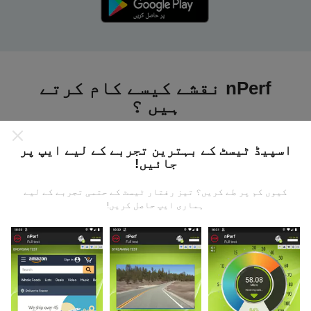
nPerf نقشے کیسے کام کرتے
ہیں ؟
اسپیڈ ٹیسٹ کے بہترین تجربے کے لیے ایپ پر
جائیں!
کیوں کم پر طے کریں؟ تیز رفتار ٹیسٹ کے حتمی تجربے کے لیے
ڈیٹا کہاں سے آتا ہے؟
ہماری ایپ حاصل کریں!
یہ اعدادوشمار nPerf ایپ کے صارفین کے ذریعہ کئے
گئے ٹیسٹوں سے جمع کیا گیا ہے۔ یہ ایسے میدان ہیں جو
براہ راست میدان میں واقع حالتوں میں ہوتے ہیں۔ اگر
آپ بھی اس میں شامل ہونا چاہتے ہیں تو ، آپ کو بس
اپنے اسمارٹ فون پر nPerf ایپ ڈاؤن لوڈ کرنا ہے۔
مزید اعداد و شمار جتنے زیادہ ہوں گے ، نقشے اتنے ہی