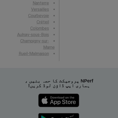
Nanterre
Versailles
Courbevoie
Créteil
Colombes
Aulnay-sous-Bois
Champigny-sur-
Marne
Rueil-Malmaison
NPerf پروجیکٹ کا حصہ بنیں ،
ہماری ایپ ڈاؤن لوڈ کریں!