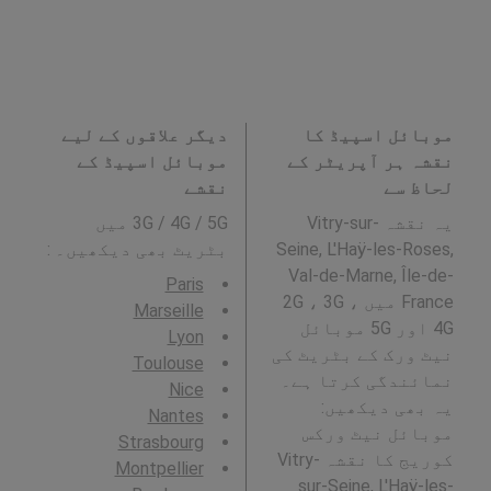
موبائل اسپیڈ کا
دیگر علاقوں کے لیے
نقشہ ہر آپریٹر کے
موبائل اسپیڈ کے
لحاظ سے
نقشے
یہ نقشہ Vitry-sur-
3G / 4G / 5G میں
Seine, L'Haÿ-les-Roses,
بٹریٹ بھی دیکھیں۔ :
Val-de-Marne, Île-de-
Paris
France میں 2G ، 3G ،
Marseille
4G اور 5G موبائل
Lyon
نیٹ ورک کے بٹریٹ کی
Toulouse
نمائندگی کرتا ہے۔
Nice
یہ بھی دیکھیں:
Nantes
موبائل نیٹ ورکس
Strasbourg
کوریج کا نقشہ Vitry-
Montpellier
sur-Seine, L'Haÿ-les-