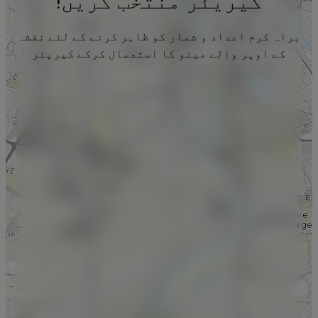
کیریئر منتخب کریں!
براہ کرم اعداد و شمار کو ظاہر کرنے کے لئے نقشہ
کے اوپر والے مینو کا استعمال کرکے کیریئر
منتخب کریں۔