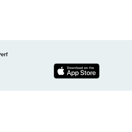
NPerf پروجیکٹ کا حصہ بنیں ، ہ