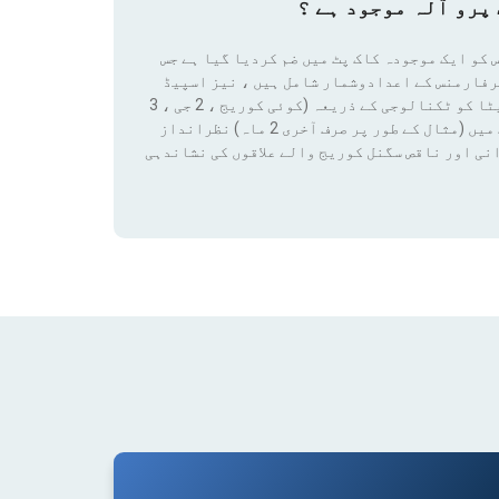
پرو آلہ موجود ہے ؟
 کو ایک موجودہ کاک پٹ میں ضم کردیا گیا ہے جس
رفارمنس کے اعدادوشمار شامل ہیں ، نیز اسپیڈ
ٹیسٹ کے نتائج اور کوریج ڈیٹا تک رسائی بھی شامل ہے۔ ان ڈیٹا کو ٹکنالوجی کے ذریعہ (کوئی کوریج ، 2 جی ، 3
جی ، 4 جی ، 4 جی + ، 5 جی) فلٹر لگانے سے کسی قابل ترتیب مدت میں (مثال کے طور پر صرف آخری 2 ماہ) نظرانداز
نی اور ناقص سگنل کوریج والے علاقوں کی نشاندہی