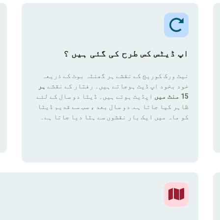
اپ ڈیٹس کس طرح کی گئی ہیں ؟
نیٹ ورک کوریج کے نقشے ہر گھنٹہ بوٹ کے ذریعہ
خود بخود اپ ڈیٹ ہوجاتے ہیں۔ رفتار کے نقشے
ہر
15 منٹ میں
اپڈیٹ ہوتے ہیں۔ ڈیٹا دو سال کے لئے
ظاہر کیا جاتا ہے. دو سال بعد ، سب سے قدیم ڈیٹا
کو ماہ میں ایک بار نقشوں سے ہٹا دیا جاتا ہے۔