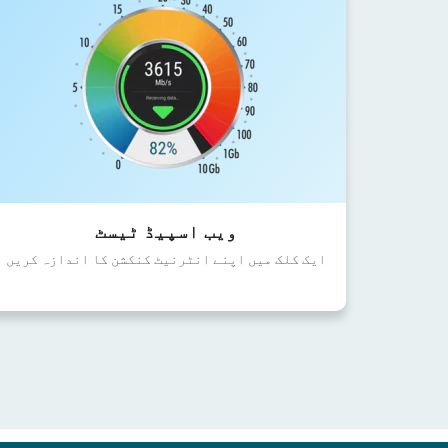
ویب اسپیڈ ٹیسٹ
ایک کلک میں اپنے انٹرنیٹ کنکشن کا اندازہ کریں