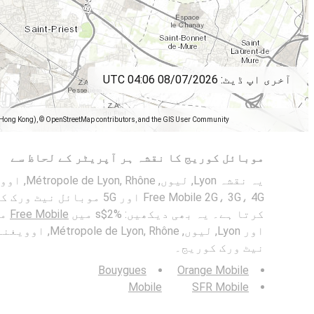
آخری اپ ڈیٹ:
08/07/2026 04:06 UTC
(Hong Kong), © OpenStreetMap contributors, and the GIS User Community
موبائل کوریج کا نقشہ ہر آپریٹر کے لحاظ سے
یہ نقشہ Lyon,
Free Mobile 2G، 3G، 4G اور 5G م
کرتا ہے۔ یہ بھی دیکھیں: %2$s میں
Free Mobile
مو
اور Lyon, لیوں, hône
نیٹ ورک کوریج۔
Bouygues
Orange Mobile
Mobile
SFR Mobile