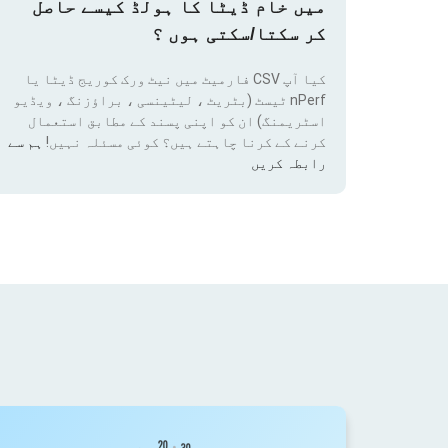
میں خام ڈیٹا کا ہولڈ کیسے حاصل
کر سکتا/سکتی ہوں ؟
کیا آپ CSV فارمیٹ میں نیٹ ورک کوریج ڈیٹا یا
nPerf ٹیسٹ (بٹریٹ ، لیٹینسی ، براؤزنگ ، ویڈیو
اسٹریمنگ) ان کو اپنی پسند کے مطابق استعمال
کرنے کے کرنا چاہتے ہیں؟ کوئی مسئلہ نہیں!
ہم سے
رابطہ کریں