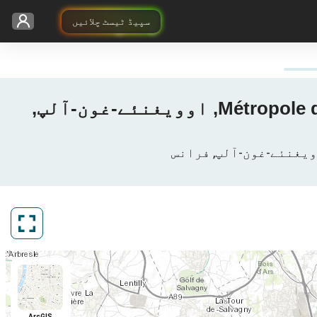
سپیڈ ٹیسٹ چلائیں
Free Mobile کا 3G / 4G / 5G کوریج نقشہ - Lyon, لیوں, Métropole de Lyon, Rhône, اوویغنئے-غون-آلپ,
ArcGIS