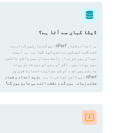
ڈیٹا کہاں سے آتا ہے؟
یہ اعدادوشمار nPerf ایپ کے صارفین کے ذریعہ
کئے گئے ٹیسٹوں سے جمع کیا گیا ہے۔ یہ ایسے
میدان ہیں جو براہ راست میدان میں واقع حالتوں
میں ہوتے ہیں۔ اگر آپ بھی اس میں شامل ہونا
چاہتے ہیں تو ، آپ کو بس اپنے اسمارٹ فون پر
nPerf ایپ ڈاؤن لوڈ کرنا ہے۔
مزید اعداد و شمار
جتنے زیادہ ہوں گے ، نقشے اتنے ہی جامع ہوں گے!