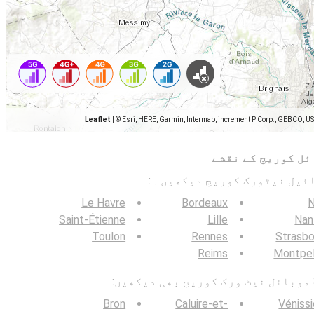
Leaflet
|
© Esri, HERE, Garmin, Intermap, increment P Corp., GEBCO, U
ئل کوریج کے نقشے
Le Havre
Bordeaux
N
Saint-Étienne
Lille
Nan
Toulon
Rennes
Strasbo
Reims
Montpel
Bron
Caluire-et-
Véniss