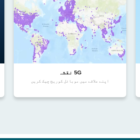
5G نقشہ
اپنے علاقے میں موبائل کوریج چیک کریں