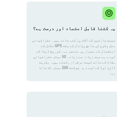
یہ کتنا قابل اعتماد اور درست ہے؟
ٹیسٹ صارفین کے آلات پر کئے جاتے ہیں۔ جغرافیائی
محل وقوع کی جانچ پڑتال کے وقت GPS سگنل کے
استقبال کے معیار پر منحصر ہے۔ کوریج ڈیٹا کے
لیے ، ہم صرف زیادہ سے زیادہ 50 میٹر جغرافیائی
مقام
کے ساتھ ٹیسٹ برقرار رکھتے ہیں۔ بٹریٹ
ڈاؤن لوڈ کے لیے ، یہ چوکھٹ 200 میٹر تک جاتا
ہے۔