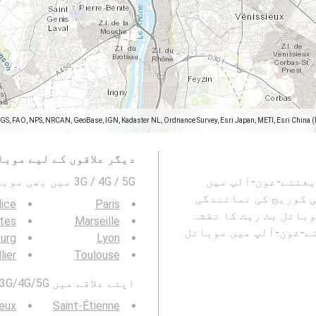
SGS, FAO, NPS, NRCAN, GeoBase, IGN, Kadaster NL, Ordnance Survey, Esri Japan, METI, Esri China 
دیگر علاقوں کے لیے موبا
 لیوں, Métropole de Lyon, Rhône, اوویغنئے-غون-آلپ میں
3G / 4G / 5G میں بھی موبائیل نیٹورک کوریج دیکھیں۔ :
وبائل نیٹ ورک کی کوریج کی نمائندگی
ice
Paris
بائل بٹ ریٹ کا نقشہ
tes
Marseille
Métropole de Lyon, R, اوویغنئے-غون-آلپ میں موبائل
urg
Lyon
lier
Toulouse
اپنے علاقے میں 3G/4G/5G موبائل نیٹ ورک کوریج بھی دیکھیں:
ieux
Saint-Étienne