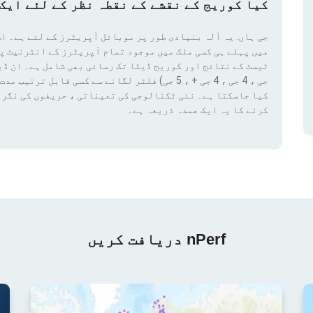
کیا کوریج کے نقشے کے نقطہ نظر کے لئے ایک 
جی ہاں. یہ آلہ بنیادی طور پر موبائل آپریٹرز کے لئے ہے۔ اس
میں پہلے ہی کسی ملک میں موجود تمام آپریٹرز کے انٹرنیٹ پ
کیا جاسکتا ہے۔ نئی ٹکنالوجی کی تعیناتی ، حریفوں کی نگرا
کرنے کا یہ ایک عمدہ ذریعہ ہے۔
nPerf دریافت کریں