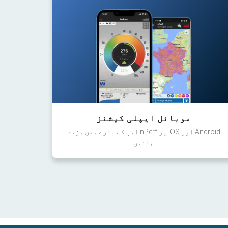
موبائل ایپلی کیشنز
Android اور iOS پر nPerf ایپ کے بارے میں مزید
جانیں