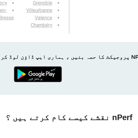
ecy
Grenoble
-en-
Villeurbanne
Bresse
Valence
Chambéry
ماری ایپ ڈاؤن لوڈ کریں!
nPerf نقشے کیسے کام کرتے ہیں ؟