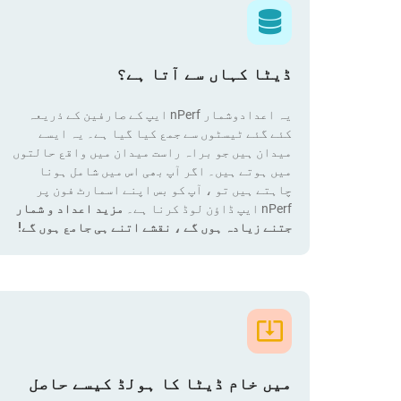
ڈیٹا کہاں سے آتا ہے؟
یہ اعدادوشمار nPerf ایپ کے صارفین کے ذریعہ
کئے گئے ٹیسٹوں سے جمع کیا گیا ہے۔ یہ ایسے
میدان ہیں جو براہ راست میدان میں واقع حالتوں
میں ہوتے ہیں۔ اگر آپ بھی اس میں شامل ہونا
چاہتے ہیں تو ، آپ کو بس اپنے اسمارٹ فون پر
nPerf ایپ ڈاؤن لوڈ کرنا ہے۔
مزید اعداد و شمار
جتنے زیادہ ہوں گے ، نقشے اتنے ہی جامع ہوں گے!
میں خام ڈیٹا کا ہولڈ کیسے حاصل