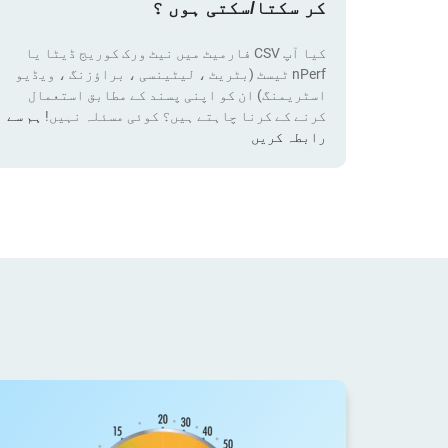
کر سکتا/سکتی ہوں ؟
کیا آپ CSV فارمیٹ میں نیٹ ورک کوریج ڈیٹا یا
nPerf ٹیسٹ (بٹریٹ ، لیٹینسی ، براؤزنگ ، ویڈیو
اسٹریمنگ) ان کو اپنی پسند کے مطابق استعمال
کرنے کے کرنا چاہتے ہیں؟ کوئی مسئلہ نہیں!
ہم سے
رابطہ کریں