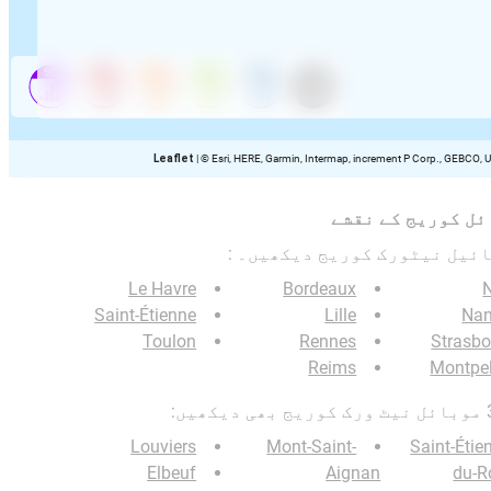
Leaflet
|
© Esri, HERE, Garmin, Intermap, increment P Corp., GEBCO, 
ئل کوریج کے نقشے
Le Havre
Bordeaux
Saint-Étienne
Lille
Nan
Toulon
Rennes
Strasbo
Reims
Montpel
Louviers
Mont-Saint-
Saint-Étie
Elbeuf
Aignan
du-R