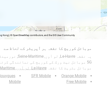
Hong Kong), © OpenStreetMap contributors, and the GIS User Community
موبائل کوریج کا نقشہ ہر آپریٹر کے لحاظ سے
5G موبائل نیٹ ورک کی کوریج کی نمائندگی کرتا
موبائل بٹریٹ کا نقشہ
Le-Havre, لو آور, Seine-Maritime, نورمینڈی
Bouygues
SFR Mobile
Orange Mobile
Mobile
Free Mobile