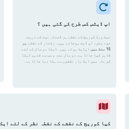
اپ ڈیٹس کس طرح کی گئی ہیں ؟
نیٹ ورک کوریج کے نقشے ہر گھنٹہ بوٹ کے ذریعہ
خود بخود اپ ڈیٹ ہوجاتے ہیں۔ رفتار کے نقشے
ہر
15 منٹ میں
اپڈیٹ ہوتے ہیں۔ ڈیٹا دو سال کے لئے
ظاہر کیا جاتا ہے. دو سال بعد ، سب سے قدیم ڈیٹا
کو ماہ میں ایک بار نقشوں سے ہٹا دیا جاتا ہے۔
کیا کوریج کے نقشے کے نقطہ نظر کے لئے ایک 