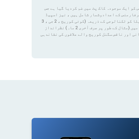
 کو ایک موجودہ کاک پٹ میں ضم کردیا گیا ہے جس
رفارمنس کے اعدادوشمار شامل ہیں ، نیز اسپیڈ
ٹیسٹ کے نتائج اور کوریج ڈیٹا تک رسائی بھی شامل ہے۔ ان ڈیٹا کو ٹکنالوجی کے ذریعہ (کوئی کوریج ، 2 جی ، 3
جی ، 4 جی ، 4 جی + ، 5 جی) فلٹر لگانے سے کسی قابل ترتیب مدت میں (مثال کے طور پر صرف آخری 2 ماہ) نظرانداز
نی اور ناقص سگنل کوریج والے علاقوں کی نشاندہی