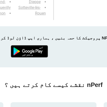
and-
Dieppe
uevilly
Sotteville-lès-
non
Rouen
ماری ایپ ڈاؤن لوڈ کریں!
nPerf نقشے کیسے کام کرتے ہیں ؟