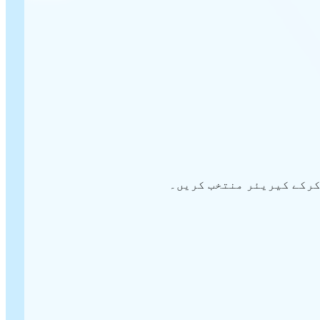
 کرکے کیریئر منتخب کریں۔