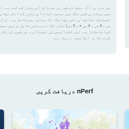
جی ہاں. یہ آلہ بنیادی طور پر موبائل آپریٹرز کے لئے ہے۔ اس
میں پہلے ہی کسی ملک میں موجود تمام آپریٹرز کے انٹرنیٹ پ
کیا جاسکتا ہے۔ نئی ٹکنالوجی کی تعیناتی ، حریفوں کی نگرا
کرنے کا یہ ایک عمدہ ذریعہ ہے۔
nPerf دریافت کریں