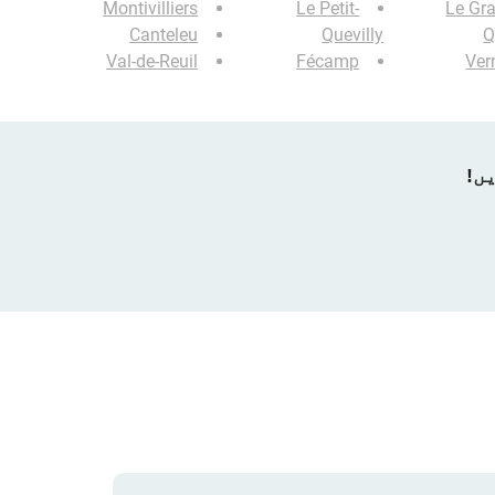
Montivilliers
Le Petit-
Le Gr
Canteleu
Quevilly
Q
Val-de-Reuil
Fécamp
Ver