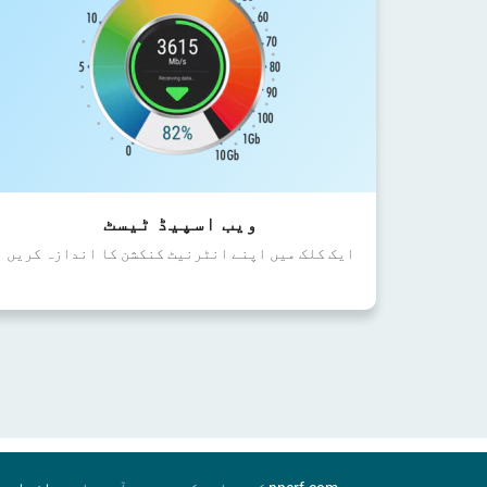
ویب اسپیڈ ٹیسٹ
ایک کلک میں اپنے انٹرنیٹ کنکشن کا اندازہ کریں