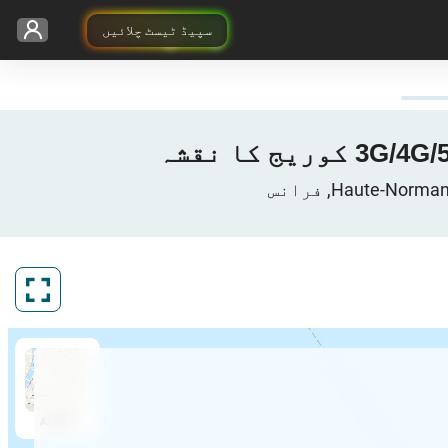
سپیڈ ٹیسٹ چلائیں
ArcGIS