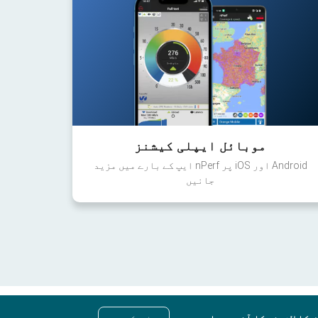
موبائل ایپلی کیشنز
Android اور iOS پر nPerf ایپ کے بارے میں مزید
جانیں