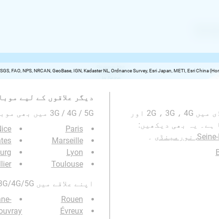
USGS, FAO, NPS, NRCAN, GeoBase, IGN, Kadaster NL, Ordnance Survey, Esri Japan, METI, Esri China (
دیگر علاقوں کے لیے موبا
یہ نقشہ Le-Havre, لو آور, Seine-Maritime, نورمینڈی میں 2G ، 3G ، 4G اور
3G / 4G / 5G میں بھی موبائیل نیٹورک کوریج دیکھیں۔ :
 ہے۔ یہ بھی دیکھیں:
Nice
Paris
۔
tes
Marseille
urg
Lyon
lier
Toulouse
اپنے علاقے میں 3G/4G/5G موبائل نیٹ ورک کوریج بھی دیکھیں:
nne-
Rouen
ouvray
Évreux