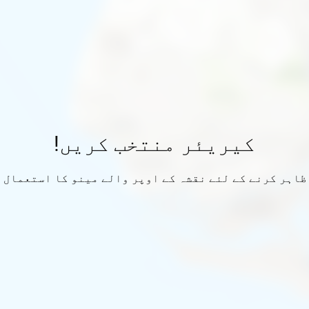
کیریئر منتخب کریں!
ظاہر کرنے کے لئے نقشہ کے اوپر والے مینو کا استعمال