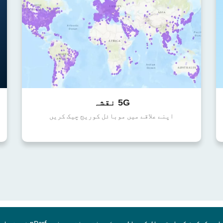
5G نقشہ
اپنے علاقے میں موبائل کوریج چیک کریں