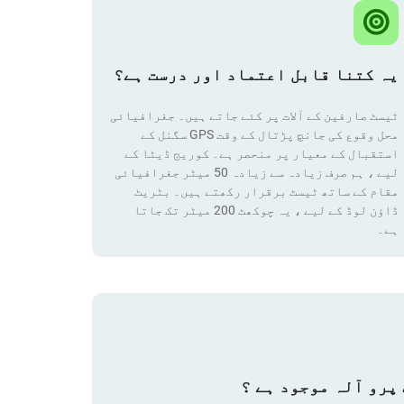
یہ کتنا قابل اعتماد اور درست ہے؟
ٹیسٹ صارفین کے آلات پر کئے جاتے ہیں۔ جغرافیائی
محل وقوع کی جانچ پڑتال کے وقت GPS سگنل کے
استقبال کے معیار پر منحصر ہے۔ کوریج ڈیٹا کے
لیے ، ہم صرف زیادہ سے زیادہ 50 میٹر جغرافیائی
مقام
کے ساتھ ٹیسٹ برقرار رکھتے ہیں۔ بٹریٹ
ڈاؤن لوڈ کے لیے ، یہ چوکھٹ 200 میٹر تک جاتا
ہے۔
پرو آلہ موجود ہے ؟