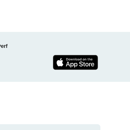
NPerf پروجیکٹ کا حصہ بنیں ، ہ