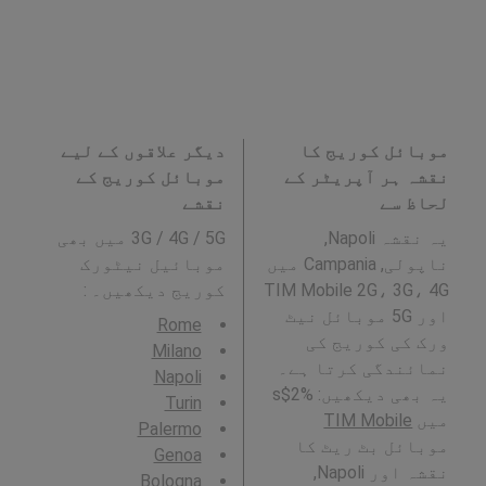
موبائل کوریج کا
دیگر علاقوں کے لیے
نقشہ ہر آپریٹر کے
موبائل کوریج کے
لحاظ سے
نقشے
یہ نقشہ Napoli,
3G / 4G / 5G میں بھی
ناپولی, Campania میں
موبائیل نیٹورک
TIM Mobile 2G، 3G، 4G
کوریج دیکھیں۔ :
اور 5G موبائل نیٹ
Rome
ورک کی کوریج کی
Milano
نمائندگی کرتا ہے۔
Napoli
یہ بھی دیکھیں: %2$s
Turin
میں
TIM Mobile
Palermo
موبائل بٹ ریٹ کا
Genoa
نقشہ اور Napoli,
Bologna