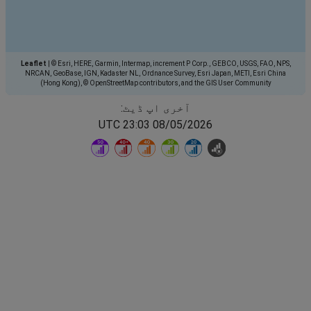
Leaflet
|
© Esri, HERE, Garmin, Intermap, increment P Corp., GEBCO, USGS, FAO, NPS,
NRCAN, GeoBase, IGN, Kadaster NL, Ordnance Survey, Esri Japan, METI, Esri China
(Hong Kong), © OpenStreetMap contributors, and the GIS User Community
آخری اپ ڈیٹ:
08/05/2026 23:03 UTC