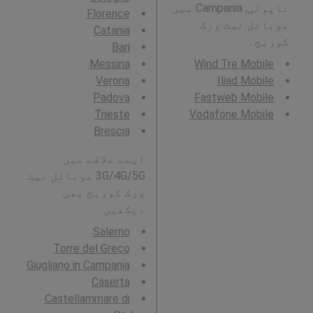
ناپولی, Campania میں
Florence
موبائل نیٹ ورک
Catania
کوریج۔
Bari
Messina
Wind Tre Mobile
Verona
Iliad Mobile
Padova
Fastweb Mobile
Trieste
Vodafone Mobile
Brescia
اپنے علاقے میں
3G/4G/5G موبائل نیٹ
ورک کوریج بھی
دیکھیں:
Salerno
Torre del Greco
Giugliano in Campania
Caserta
Castellammare di