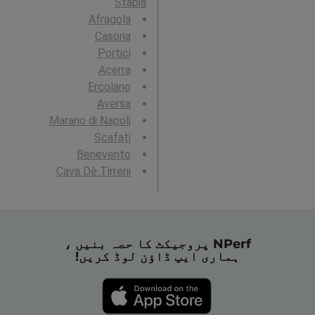
Stabia
Afragola
Casoria
Portici
Acerra
Ercolano
Aversa
Marano di Napoli
Scafati
Benevento
Cava Dè Tirreni
NPerf پروجیکٹ کا حصہ بنیں ،
ہماری ایپ ڈاؤن لوڈ کریں!