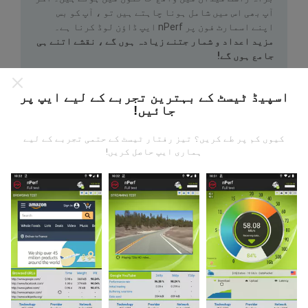
آپ بھی اس میں شامل ہونا چاہتے ہیں تو ، آپ کو بس
اپنے اسمارٹ فون پر nPerf ایپ ڈاؤن لوڈ کرنا ہے۔
مزید اعداد و شمار جتنے زیادہ ہوں گے ، نقشے اتنے ہی
جامع ہوں گے!
اسپیڈ ٹیسٹ کے بہترین تجربے کے لیے ایپ پر
جائیں!
کیوں کم پر طے کریں؟ تیز رفتار ٹیسٹ کے حتمی تجربے کے لیے
ہماری ایپ حاصل کریں!
اپ ڈیٹس کس طرح کی گئی ہیں ؟
نیٹ ورک کوریج کے نقشے ہر گھنٹہ بوٹ کے ذریعہ خود
بخود اپ ڈیٹ ہوجاتے ہیں۔ رفتار کے نقشے
ہر 15 منٹ
میں
اپڈیٹ ہوتے ہیں۔ ڈیٹا دو سال کے لئے ظاہر کیا
جاتا ہے. دو سال بعد ، سب سے قدیم ڈیٹا کو ماہ میں ایک
بار نقشوں سے ہٹا دیا جاتا ہے۔