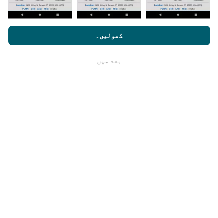
nperf.com کو براؤز کرنے سے ، آپ ہماری
رازداری اور کوکیز کے
استعمال کی پالیسی
کے ساتھ ساتھ ہمارے nPerf ٹیسٹ
صارف کا
یہ کتنا قابل اعتماد اور درست ہے؟
کھولیں۔
لائسنس کا آخری معاہدہ
ٹیسٹ صارفین کے آلات پر کئے جاتے ہیں۔ جغرافیائی محل
بعد میں
ٹھیک ہے
وقوع کی جانچ پڑتال کے وقت GPS سگنل کے استقبال کے
معیار پر منحصر ہے۔ کوریج ڈیٹا کے لیے ، ہم صرف
زیادہ سے زیادہ 50 میٹر جغرافیائی مقام
کے ساتھ
ٹیسٹ برقرار رکھتے ہیں۔ بٹریٹ ڈاؤن لوڈ کے لیے ، یہ
چوکھٹ 200 میٹر تک جاتا ہے۔
میں خام ڈیٹا کا ہولڈ کیسے حاصل کر
سکتا/سکتی ہوں ؟
کیا آپ CSV فارمیٹ میں نیٹ ورک کوریج ڈیٹا یا nPerf