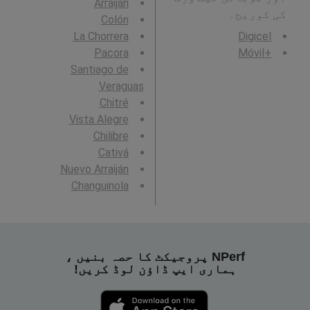
Arraiján
کی کوریج۔
Colón
La Chorrera
Digicel
Pacora
+Móvil
Santiago de
Veraguas
Chitré
Vista Alegre
Chilibre
Cativá
Nuevo Arraiján
Changuinola
NPerf پروجیکٹ کا حصہ بنیں ،
ہماری ایپ ڈاؤن لوڈ کریں!