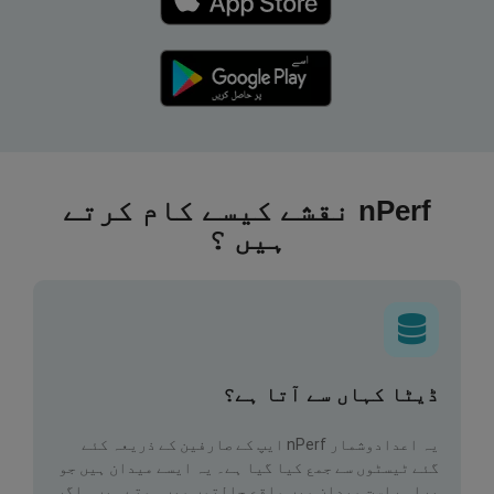
nPerf نقشے کیسے کام کرتے
ہیں ؟
ڈیٹا کہاں سے آتا ہے؟
یہ اعدادوشمار nPerf ایپ کے صارفین کے ذریعہ کئے
گئے ٹیسٹوں سے جمع کیا گیا ہے۔ یہ ایسے میدان ہیں جو
براہ راست میدان میں واقع حالتوں میں ہوتے ہیں۔ اگر