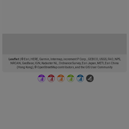
Leaflet
|
© Esri, HERE, Garmin, Intermap, increment P Corp., GEBCO, USGS, FAO, NPS,
NRCAN, GeoBase, IGN, Kadaster NL, Ordnance Survey, Esri Japan, METI, Esri China
(Hong Kong), © OpenStreetMap contributors, and the GIS User Community