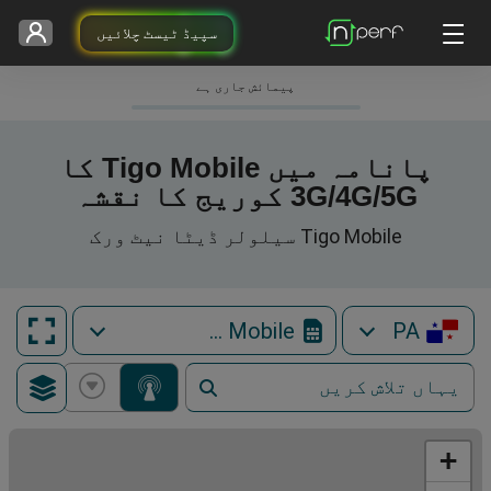
سپیڈ ٹیسٹ چلائیں
پیمائش جاری ہے
پانامہ میں Tigo Mobile کا
3G/4G/5G کوریج کا نقشہ
Tigo Mobile سیلولر ڈیٹا نیٹ ورک
Tigo Mobile
PA
+