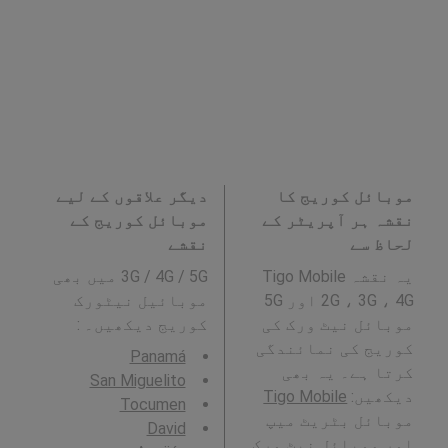
موبائل کوریج کا
دیگر علاقوں کے لیے
نقشہ ہر آپریٹر کے
موبائل کوریج کے
لحاظ سے
نقشے
یہ نقشہ Tigo Mobile
3G / 4G / 5G میں بھی
2G ، 3G ، 4G اور 5G
موبائیل نیٹورک
موبائل نیٹ ورک کی
کوریج دیکھیں۔ :
کوریج کی نمائندگی
Panamá
کرتا ہے۔ یہ بھی
San Miguelito
دیکھیں:
Tigo Mobile
Tocumen
موبائل بٹریٹ میپ
David
اور موبائل نیٹ ورک