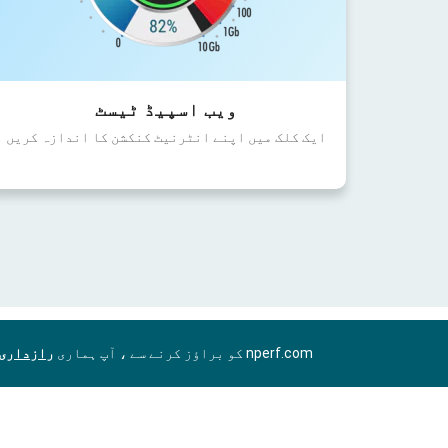
ویب اسپیڈ ٹیسٹ
ایک کلک میں اپنے انٹرنیٹ کنکشن کا اندازہ کریں
nperf.com کو براؤز کرنے سے ، آپ ہماری
رازداری 