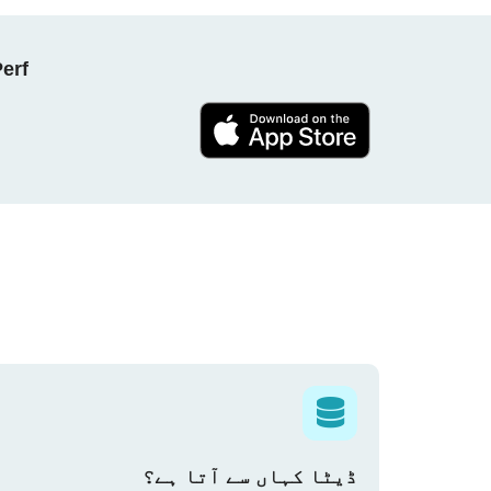
NPerf پروجیکٹ کا حصہ بنیں ، ہ
ڈیٹا کہاں سے آتا ہے؟