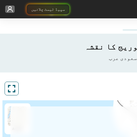
سپیڈ ٹیسٹ چلائیں
ArcGIS