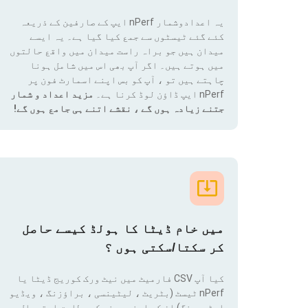
یہ اعدادوشمار nPerf ایپ کے صارفین کے ذریعہ
کئے گئے ٹیسٹوں سے جمع کیا گیا ہے۔ یہ ایسے
میدان ہیں جو براہ راست میدان میں واقع حالتوں
میں ہوتے ہیں۔ اگر آپ بھی اس میں شامل ہونا
چاہتے ہیں تو ، آپ کو بس اپنے اسمارٹ فون پر
nPerf ایپ ڈاؤن لوڈ کرنا ہے۔
مزید اعداد و شمار
جتنے زیادہ ہوں گے ، نقشے اتنے ہی جامع ہوں گے!
میں خام ڈیٹا کا ہولڈ کیسے حاصل
کر سکتا/سکتی ہوں ؟
کیا آپ CSV فارمیٹ میں نیٹ ورک کوریج ڈیٹا یا
nPerf ٹیسٹ (بٹریٹ ، لیٹینسی ، براؤزنگ ، ویڈیو
اسٹریمنگ) ان کو اپنی پسند کے مطابق استعمال