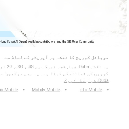
(Hong Kong), © OpenStreetMap contributors, and the GIS User Community
موبائل کوریج کا نقشہ ہر آپریٹر کے لحاظ سے
کوریج کی نمائندگی کرتا ہے۔ یہ بھی دیکھیں: م
Duba, ضبا, خطہ تبوک
۔
in Mobile
Mobily Mobile
stc Mobile