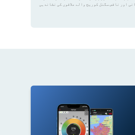
نی اور ناقص سگنل کوریج والے علاقوں کی نشاندہی