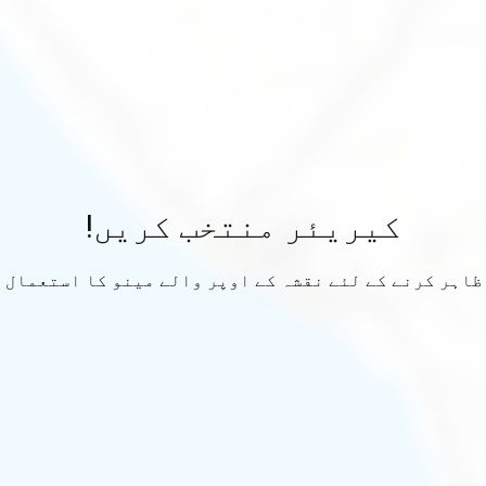
کیریئر منتخب کریں!
ظاہر کرنے کے لئے نقشہ کے اوپر والے مینو کا استعمال