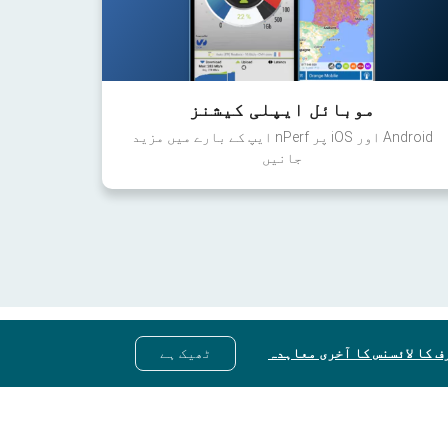
موبائل ایپلی کیشنز
Android اور iOS پر nPerf ایپ کے بارے میں مزید
جانیں
ف کا لائسنس کا آخری معاہدہ
ٹھیک ہے