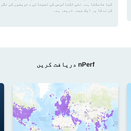
کیا جاسکتا ہے۔ نئی ٹکنالوجی کی تعیناتی ، حریفوں کی نگرا
کرنے کا یہ ایک عمدہ ذریعہ ہے۔
nPerf دریافت کریں