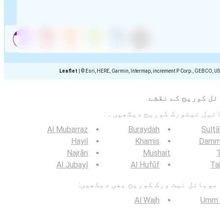
Leaflet
|
© Esri, HERE, Garmin, Intermap, increment P Corp., GEBCO, U
ئل کوریج کے نقشے
Al Mubarraz
Buraydah
Sulţ
Hayil
Khamis
Dam
Najrān
Mushait
T
Al Jubayl
Al Hufūf
Ta
Al Wajh
Umm L