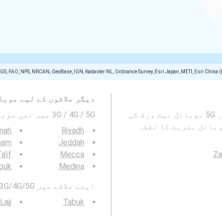
SGS, FAO, NPS, NRCAN, GeoBase, IGN, Kadaster NL, Ordnance Survey, Esri Japan, METI, Esri China 
دیگر علاقوں کے لیے موبا
یہ نقشہ Duba, ضبا, خطہ تبوک میں 2G ، 3G ، 4G اور 5G موبائل نیٹ ورک کی
3G / 4G / 5G میں بھی موبائیل نیٹورک کوریج دیکھیں۔ :
وبائل بٹریٹ کا نقشہ
ānah
Riyadh
mam
Jeddah
a’if
Mecca
Za
buk
Medina
اپنے علاقے میں 3G/4G/5G موبائل نیٹ ورک کوریج بھی دیکھیں:
ajj
Tabuk