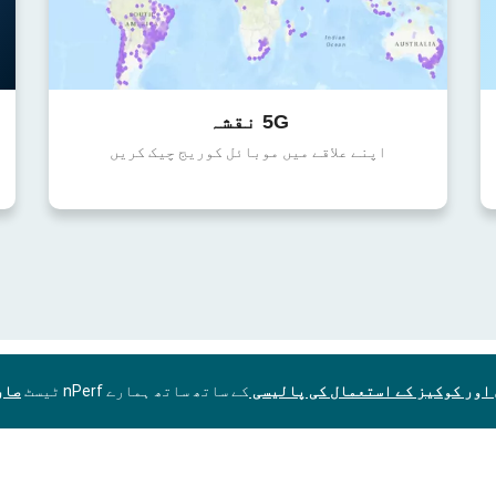
5G نقشہ
اپنے علاقے میں موبائل کوریج چیک کریں
اور کوکیز کے استعمال کی پالیسی
کے ساتھ ساتھ ہمارے nPerf ٹیسٹ
صار