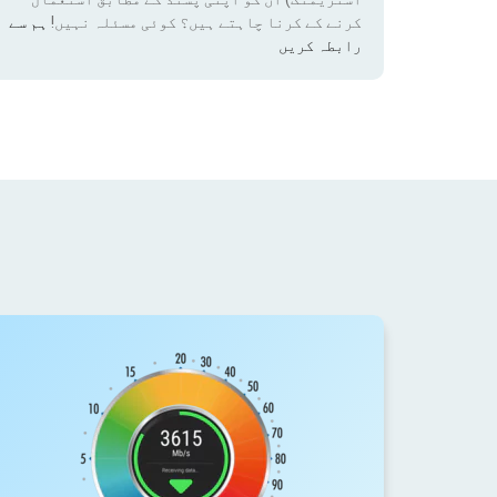
کرنے کے کرنا چاہتے ہیں؟ کوئی مسئلہ نہیں!
ہم سے
رابطہ کریں