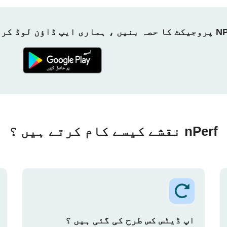
ماری ایپ ڈاؤن لوڈ کریں!
nPerf نقشے کیسے کام کرتے ہیں ؟
اپ ڈیٹس کس طرح کی گئی ہیں ؟