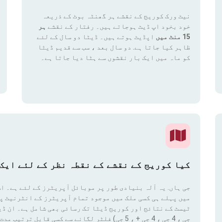
نیٹ ورک کوریج کے نقشے ہر گھنٹہ بوٹ کے ذریعہ
خود بخود اپ ڈیٹ ہوجاتے ہیں۔ رفتار کے نقشے
ہر
15 منٹ میں
اپڈیٹ ہوتے ہیں۔ ڈیٹا دو سال کے لئے
ظاہر کیا جاتا ہے. دو سال بعد ، سب سے قدیم ڈیٹا
کو ماہ میں ایک بار نقشوں سے ہٹا دیا جاتا ہے۔
کیا کوریج کے نقشے کے نقطہ نظر کے لئے ایک 
جی ہاں. یہ آلہ بنیادی طور پر موبائل آپریٹرز کے لئے ہے۔ اس
میں پہلے ہی کسی ملک میں موجود تمام آپریٹرز کے انٹرنیٹ پ