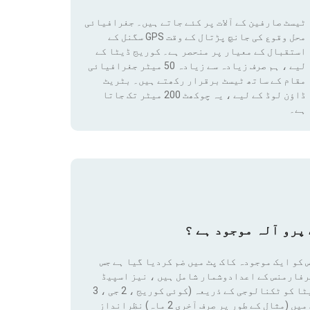
ٹیسٹ صارفین کے آلات پر کئے جاتے ہیں۔ جغرافیائی
محل وقوع کی جانچ پڑتال کے وقت GPS سگنل کے
استقبال کے معیار پر منحصر ہے۔ کوریج ڈیٹا کے
لیے ، ہم صرف زیادہ سے زیادہ 50 میٹر جغرافیائی
مقام
کے ساتھ ٹیسٹ برقرار رکھتے ہیں۔ بٹریٹ
ڈاؤن لوڈ کے لیے ، یہ چوکھٹ 200 میٹر تک جاتا
ہے۔
پرو آلہ موجود ہے ؟
 کو ایک موجودہ کاک پٹ میں ضم کردیا گیا ہے جس
رفارمنس کے اعدادوشمار شامل ہیں ، نیز اسپیڈ
ٹیسٹ کے نتائج اور کوریج ڈیٹا تک رسائی بھی شامل ہے۔ ان ڈیٹا کو ٹکنالوجی کے ذریعہ (کوئی کوریج ، 2 جی ، 3
جی ، 4 جی ، 4 جی + ، 5 جی) فلٹر لگانے سے کسی قابل ترتیب مدت میں (مثال کے طور پر صرف آخری 2 ماہ) نظرانداز