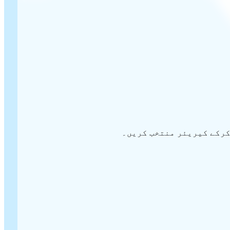
 کرکے کیریئر منتخب کریں۔