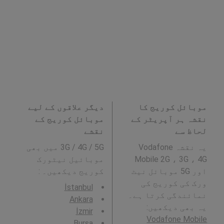
موبائل کوریج کا
دیگر علاقوں کے لیے
نقشہ ہر آپریٹر کے
موبائل کوریج کے
لحاظ سے
نقشے
یہ نقشہ Vodafone
3G / 4G / 5G میں بھی
Mobile 2G ، 3G ، 4G
موبائیل نیٹورک
اور 5G موبائل نیٹ
کوریج دیکھیں۔ :
ورک کی کوریج کی
İstanbul
نمائندگی کرتا ہے۔
Ankara
یہ بھی دیکھیں:
İzmir
Vodafone Mobile
Bursa