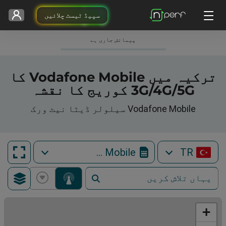
سپیڈ ٹیسٹ چلائیں
پیمائش جاری ہے
ترکیہ میں Vodafone Mobile کا
3G/4G/5G کوریج کا نقشہ
Vodafone Mobile سیلولر ڈیٹا نیٹ ورک
Vodafone Mobile
TR
+