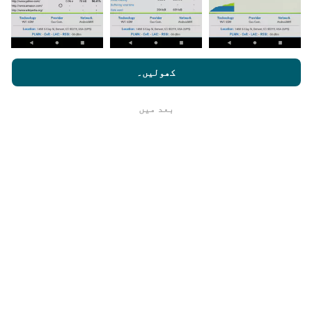
یہ کتنا قابل اعتماد اور درست ہے؟
nperf.com کو براؤز کرنے سے ، آپ ہماری
رازداری اور کوکیز کے
استعمال کی پالیسی
کے ساتھ ساتھ ہمارے nPerf ٹیسٹ
صارف کا
کھولیں۔
ٹیسٹ صارفین کے آلات پر کئے جاتے ہیں۔ جغرافیائی محل
لائسنس کا آخری معاہدہ
وقوع کی جانچ پڑتال کے وقت GPS سگنل کے استقبال کے
معیار پر منحصر ہے۔ کوریج ڈیٹا کے لیے ، ہم صرف
بعد میں
ٹھیک ہے
زیادہ سے زیادہ 50 میٹر جغرافیائی مقام
کے ساتھ
ٹیسٹ برقرار رکھتے ہیں۔ بٹریٹ ڈاؤن لوڈ کے لیے ، یہ
چوکھٹ 200 میٹر تک جاتا ہے۔
میں خام ڈیٹا کا ہولڈ کیسے حاصل کر
سکتا/سکتی ہوں ؟
کیا آپ CSV فارمیٹ میں نیٹ ورک کوریج ڈیٹا یا nPerf