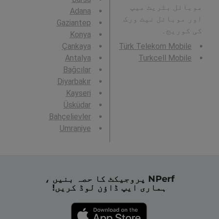
موبائل بٹریٹ میپ
Adana
اور موبائل نیٹ ورک
Gaziantep
کی کوریج۔
Konya
Çankaya
Türk Telekom Mobile
Antalya
Turkcell Mobile
Bağcılar
Diyarbakır
Kayseri
Üsküdar
Bahçelievler
Umraniye
NPerf پروجیکٹ کا حصہ بنیں ،
ہماری ایپ ڈاؤن لوڈ کریں!