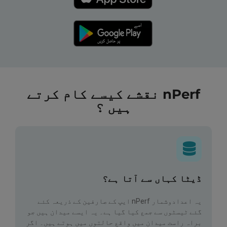
nPerf نقشے کیسے کام کرتے
ہیں ؟
ڈیٹا کہاں سے آتا ہے؟
یہ اعدادوشمار nPerf ایپ کے صارفین کے ذریعہ کئے
گئے ٹیسٹوں سے جمع کیا گیا ہے۔ یہ ایسے میدان ہیں جو
براہ راست میدان میں واقع حالتوں میں ہوتے ہیں۔ اگر