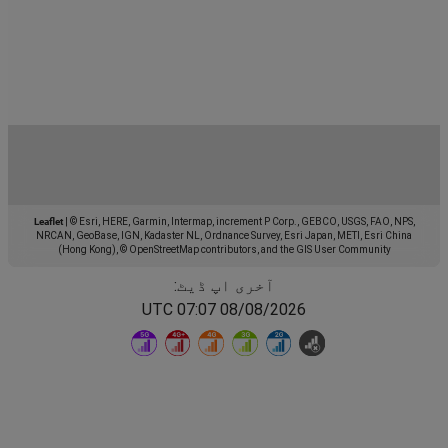
Leaflet
|
© Esri, HERE, Garmin, Intermap, increment P Corp., GEBCO, USGS, FAO, NPS,
NRCAN, GeoBase, IGN, Kadaster NL, Ordnance Survey, Esri Japan, METI, Esri China
(Hong Kong), © OpenStreetMap contributors, and the GIS User Community
آخری اپ ڈیٹ:
08/08/2026 07:07 UTC