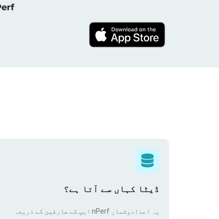
NPerf پروجیکٹ کا حصہ بنیں ، 
ڈیٹا کہاں سے آتا ہے؟
یہ اعدادوشمار nPerf ایپ کے صارفین کے ذریعہ