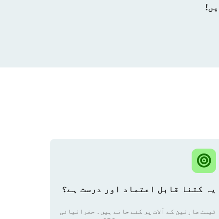
یہ کتنا قابل اعتماد اور درست ہے؟
ٹیسٹ صارفین کے آلات پر کئے جاتے ہیں۔ جغرافیائی