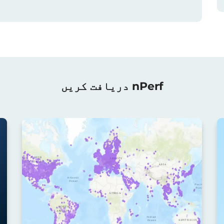
nPerf دریافت کریں