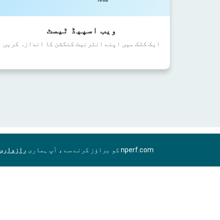
ویب اسپیڈ ٹیسٹ
ایک کلک میں اپنے انٹرنیٹ کنکشن کا اندازہ کریں
nperf.com کو براؤز کرنے سے ، آپ ہماری
رازداری 