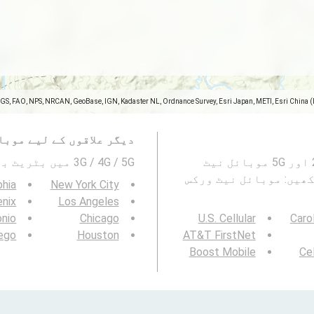
SGS, FAO, NPS, NRCAN, GeoBase, IGN, Kadaster NL, Ordnance Survey, Esri Japan, METI, Esri China 
دیگر علاقوں کے لیے موبا
یہ نقشہ Sijunjung, مغربی سماٹرا میں 2G ، 3G ، 4G اور 5G موبائل نیٹ
3G / 4G / 5G میں بٹریٹ بھی دیکھیں۔ :
ھیں: موبائل نیٹ ورکس
phia
New York City
nix
Los Angeles
onio
Chicago
U.S. Cellular
Caro
ego
Houston
AT&T FirstNet
Boost Mobile
Cel