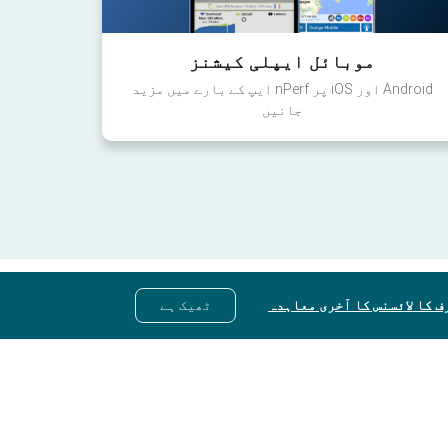
موبائل ایپلی کیشنز
Android اور iOS پر nPerf ایپ کے بارے میں مزید
جانیں
ف کا لائسنس کا آخری معاہدہ
ٹھیک ہے