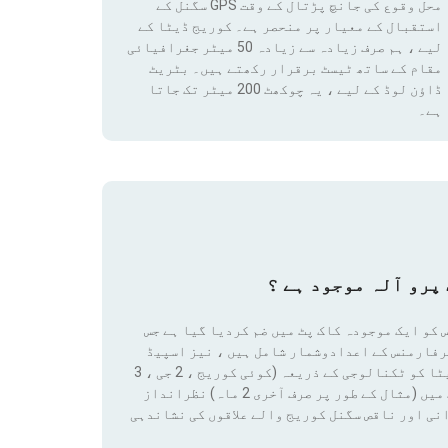
محل وقوع کی جانچ پڑتال کے وقت GPS سگنل کے
استقبال کے معیار پر منحصر ہے۔ کوریج ڈیٹا کے
لیے ، ہم صرف زیادہ سے زیادہ 50 میٹر جغرافیائی
مقام
کے ساتھ ٹیسٹ برقرار رکھتے ہیں۔ بٹریٹ
ڈاؤن لوڈ کے لیے ، یہ چوکھٹ 200 میٹر تک جاتا
ہے۔
پرو آلہ موجود ہے ؟
 کو ایک موجودہ کاک پٹ میں ضم کردیا گیا ہے جس
رفارمنس کے اعدادوشمار شامل ہیں ، نیز اسپیڈ
ٹیسٹ کے نتائج اور کوریج ڈیٹا تک رسائی بھی شامل ہے۔ ان ڈیٹا کو ٹکنالوجی کے ذریعہ (کوئی کوریج ، 2 جی ، 3
جی ، 4 جی ، 4 جی + ، 5 جی) فلٹر لگانے سے کسی قابل ترتیب مدت میں (مثال کے طور پر صرف آخری 2 ماہ) نظرانداز
نی اور ناقص سگنل کوریج والے علاقوں کی نشاندہی