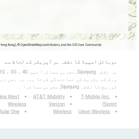
(Hong Kong), © OpenStreetMap contributors, and the GIS User Community
موبائل اسپیڈ کا نقشہ ہر آپریٹر کے لحاظ سے
ورک کے بٹریٹ کی نمائندگی کرتا ہے۔ یہ بھی دیک
کوریج کا نقشہ Sijunjung, مغربی سماٹرا ۔
lina West
AT&T Mobility
T-Mobile (inc.
Wireless
Verizon
Sprint)
lular One
Wireless
Union Wireless