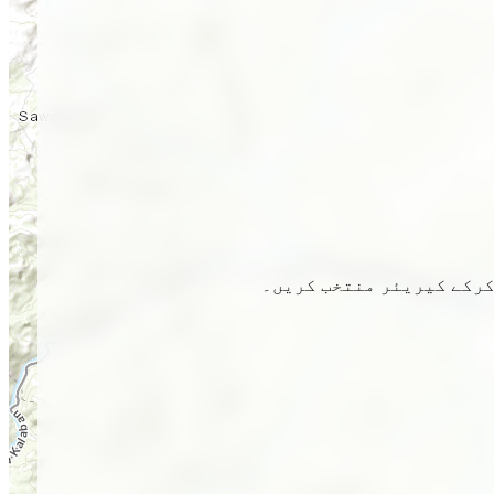
 کرکے کیریئر منتخب کریں۔