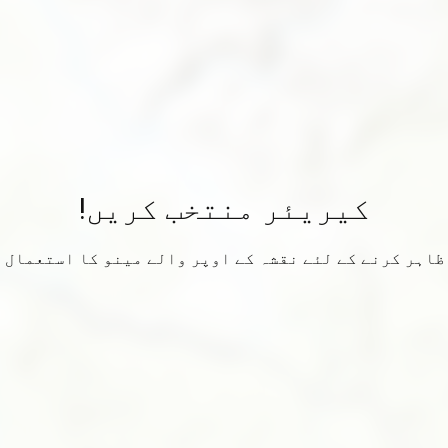
کیریئر منتخب کریں!
ظاہر کرنے کے لئے نقشہ کے اوپر والے مینو کا استعمال