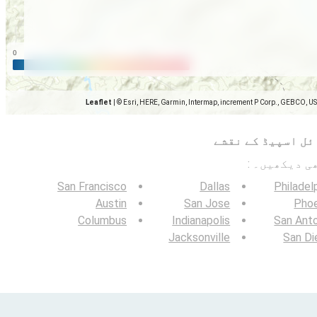
Leaflet
|
© Esri, HERE, Garmin, Intermap, increment P Corp., GEBCO, U
ئل اسپیڈ کے نقشے
San Francisco
Dallas
Philadel
Austin
San Jose
Phoe
Columbus
Indianapolis
San Ant
Jacksonville
San Di