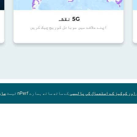
5G نقشہ
اپنے علاقے میں موبائل کوریج چیک کریں
اور کوکیز کے استعمال کی پالیسی
کے ساتھ ساتھ ہمارے nPerf ٹیسٹ
صار