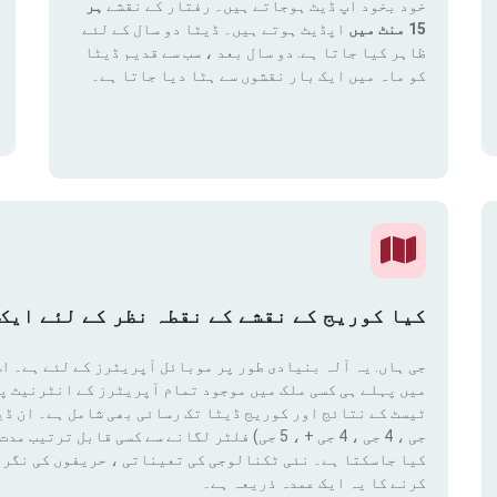
خود بخود اپ ڈیٹ ہوجاتے ہیں۔ رفتار کے نقشے
ہر
15 منٹ میں
اپڈیٹ ہوتے ہیں۔ ڈیٹا دو سال کے لئے
ظاہر کیا جاتا ہے. دو سال بعد ، سب سے قدیم ڈیٹا
کو ماہ میں ایک بار نقشوں سے ہٹا دیا جاتا ہے۔
کیا کوریج کے نقشے کے نقطہ نظر کے لئے ایک 
جی ہاں. یہ آلہ بنیادی طور پر موبائل آپریٹرز کے لئے ہے۔ اس
میں پہلے ہی کسی ملک میں موجود تمام آپریٹرز کے انٹرنیٹ پ
کیا جاسکتا ہے۔ نئی ٹکنالوجی کی تعیناتی ، حریفوں کی نگرا
کرنے کا یہ ایک عمدہ ذریعہ ہے۔