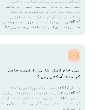
کئے گئے ٹیسٹوں سے جمع کیا گیا ہے۔ یہ ایسے
میدان ہیں جو براہ راست میدان میں واقع حالتوں
میں ہوتے ہیں۔ اگر آپ بھی اس میں شامل ہونا
چاہتے ہیں تو ، آپ کو بس اپنے اسمارٹ فون پر
nPerf ایپ ڈاؤن لوڈ کرنا ہے۔
مزید اعداد و شمار
جتنے زیادہ ہوں گے ، نقشے اتنے ہی جامع ہوں گے!
میں خام ڈیٹا کا ہولڈ کیسے حاصل
کر سکتا/سکتی ہوں ؟
کیا آپ CSV فارمیٹ میں نیٹ ورک کوریج ڈیٹا یا
nPerf ٹیسٹ (بٹریٹ ، لیٹینسی ، براؤزنگ ، ویڈیو
اسٹریمنگ) ان کو اپنی پسند کے مطابق استعمال
کرنے کے کرنا چاہتے ہیں؟ کوئی مسئلہ نہیں!
ہم سے
رابطہ کریں