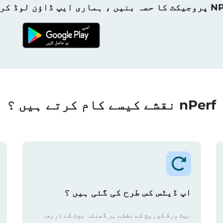
ہماری ایپ ڈاؤن لوڈ کریں!
nPerf نقشے کیسے کام کرتے ہیں ؟
اپ ڈیٹس کس طرح کی گئی ہیں ؟
نیٹ ورک کوریج کے نقشے ہر گھنٹہ بوٹ کے ذریعہ