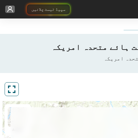
سپیڈ ٹیسٹ چلائیں
ArcGIS