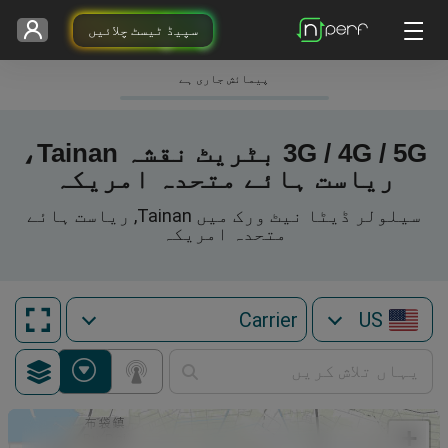
سپیڈ ٹیسٹ چلائیں
پیمائش جاری ہے
3G / 4G / 5G بٹریٹ نقشہ Tainan،
ریاست ہائے متحدہ امریکہ
سیلولر ڈیٹا نیٹ ورک میں Tainan, ریاست ہائے
متحدہ امریکہ
US
+