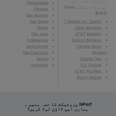
موبائل نیٹ ورکس
Philadelphia
کوریج کا نقشہ Tainan,
Phoenix
臺南市 ۔
San Antonio
San Diego
T-Mobile (inc. Sprint)
Dallas
Union Wireless
San Jose
AT&T Mobility
Indianapolis
Verizon Wireless
Jacksonville
Carolina West
San Francisco
Wireless
Austin
Cellular One
Columbus
U.S. Cellular
AT&T FirstNet
Boost Mobile
NPerf پروجیکٹ کا حصہ بنیں ،
ہماری ایپ ڈاؤن لوڈ کریں!