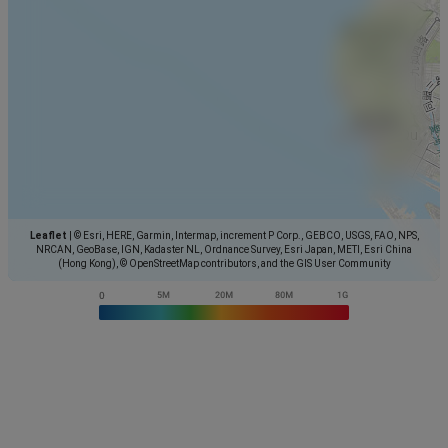
Leaflet
|
© Esri, HERE, Garmin, Intermap, increment P Corp., GEBCO, USGS, FAO, NPS,
NRCAN, GeoBase, IGN, Kadaster NL, Ordnance Survey, Esri Japan, METI, Esri China
(Hong Kong), © OpenStreetMap contributors, and the GIS User Community