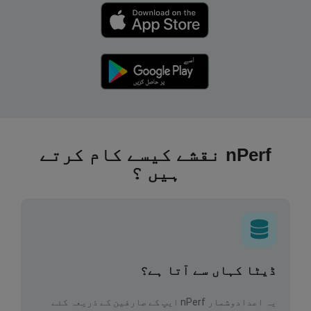
nPerf نقشے کیسے کام کرتے
ہیں ؟
ڈیٹا کہاں سے آتا ہے؟
یہ اعدادوشمار nPerf ایپ کے صارفین کے ذریعہ کئے