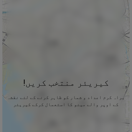
کیریئر منتخب کریں!
براہ کرم اعداد و شمار کو ظاہر کرنے کے لئے نقشہ
کے اوپر والے مینو کا استعمال کرکے کیریئر
منتخب کریں۔