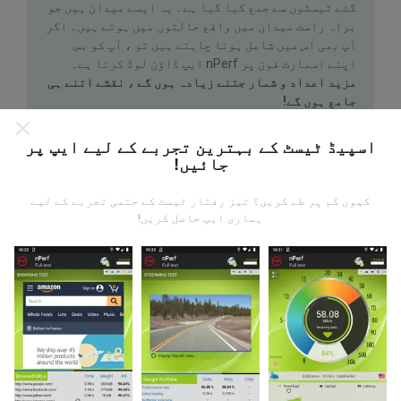
گئے ٹیسٹوں سے جمع کیا گیا ہے۔ یہ ایسے میدان ہیں جو
براہ راست میدان میں واقع حالتوں میں ہوتے ہیں۔ اگر
آپ بھی اس میں شامل ہونا چاہتے ہیں تو ، آپ کو بس
اپنے اسمارٹ فون پر nPerf ایپ ڈاؤن لوڈ کرنا ہے۔
مزید اعداد و شمار جتنے زیادہ ہوں گے ، نقشے اتنے ہی
جامع ہوں گے!
اسپیڈ ٹیسٹ کے بہترین تجربے کے لیے ایپ پر
جائیں!
کیوں کم پر طے کریں؟ تیز رفتار ٹیسٹ کے حتمی تجربے کے لیے
ہماری ایپ حاصل کریں!
اپ ڈیٹس کس طرح کی گئی ہیں ؟
نیٹ ورک کوریج کے نقشے ہر گھنٹہ بوٹ کے ذریعہ خود
بخود اپ ڈیٹ ہوجاتے ہیں۔ رفتار کے نقشے
ہر 15 منٹ
میں
اپڈیٹ ہوتے ہیں۔ ڈیٹا دو سال کے لئے ظاہر کیا
جاتا ہے. دو سال بعد ، سب سے قدیم ڈیٹا کو ماہ میں ایک
بار نقشوں سے ہٹا دیا جاتا ہے۔