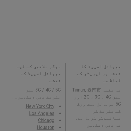
موبائل اسپیڈ کا
دیگر علاقوں کے لیے
نقشہ ہر آپریٹر کے
موبائل اسپیڈ کے
لحاظ سے
نقشے
یہ نقشہ Tainan, 臺南市
3G / 4G / 5G میں
میں 2G ، 3G ، 4G اور
بٹریٹ بھی دیکھیں۔ :
5G موبائل نیٹ ورک
New York City
کے بٹریٹ کی
Los Angeles
نمائندگی کرتا ہے۔
Chicago
یہ بھی دیکھیں:
Houston