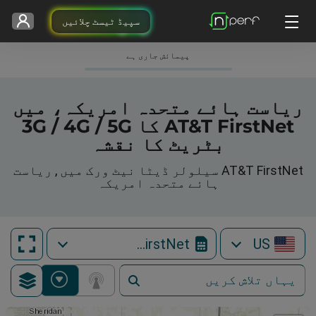
سپیڈ ٹیسٹ چلائیں
پیمائش جاری ہے
ریاست ہائے متحدہ امریکہ، میں
AT&T FirstNet کا 3G / 4G / 5G
بٹریٹ کا نقشہ
AT&T FirstNet سیلولر ڈیٹا نیٹ ورک میں , ریاست
ہائے متحدہ امریکہ
AT&T FirstNet
US