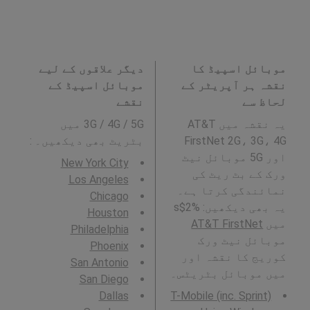
موبائل اسپیڈ کا
دیگر علاقوں کے لیے
نقشہ ہر آپریٹر کے
موبائل اسپیڈ کے
لحاظ سے
نقشے
یہ نقشہ میں AT&T
3G / 4G / 5G میں
FirstNet 2G، 3G، 4G
بٹریٹ بھی دیکھیں۔ :
اور 5G موبائل نیٹ
New York City
ورک کے بٹ ریٹ کی
Los Angeles
نمائندگی کرتا ہے۔
Chicago
یہ بھی دیکھیں: %2$s
Houston
میں
AT&T FirstNet
Philadelphia
موبائل نیٹ ورک
Phoenix
کوریج کا نقشہ اور
San Antonio
میں موبائل بٹریٹس۔
San Diego
Dallas
T-Mobile (inc. Sprint)