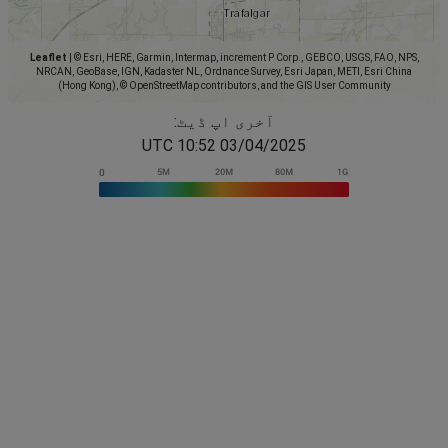
Leaflet
|
© Esri, HERE, Garmin, Intermap, increment P Corp., GEBCO, USGS, FAO, NPS,
NRCAN, GeoBase, IGN, Kadaster NL, Ordnance Survey, Esri Japan, METI, Esri China
(Hong Kong), © OpenStreetMap contributors, and the GIS User Community
آخری اپ ڈیٹ:
03/04/2025 10:52 UTC