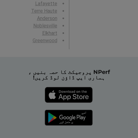
Lafayette
Terre Haute
Anderson
Noblesville
Elkhart
Greenwood
NPerf پروجیکٹ کا حصہ بنیں ،
ہماری ایپ ڈاؤن لوڈ کریں!