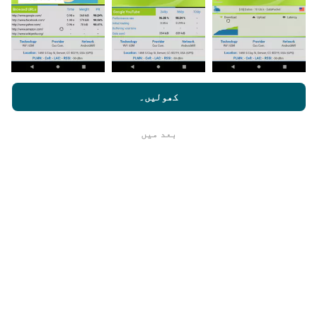
اپ ڈیٹس کس طرح کی گئی ہیں ؟
nperf.com کو براؤز کرنے سے ، آپ ہماری
رازداری اور کوکیز کے
استعمال کی پالیسی
کے ساتھ ساتھ ہمارے nPerf ٹیسٹ
صارف کا
کھولیں۔
نیٹ ورک کوریج کے نقشے ہر گھنٹہ بوٹ کے ذریعہ خود
لائسنس کا آخری معاہدہ
بخود اپ ڈیٹ ہوجاتے ہیں۔ رفتار کے نقشے
ہر 15 منٹ
میں
اپڈیٹ ہوتے ہیں۔ ڈیٹا دو سال کے لئے ظاہر کیا
بعد میں
ٹھیک ہے
جاتا ہے. دو سال بعد ، سب سے قدیم ڈیٹا کو ماہ میں ایک
بار نقشوں سے ہٹا دیا جاتا ہے۔
یہ کتنا قابل اعتماد اور درست ہے؟
ٹیسٹ صارفین کے آلات پر کئے جاتے ہیں۔ جغرافیائی محل