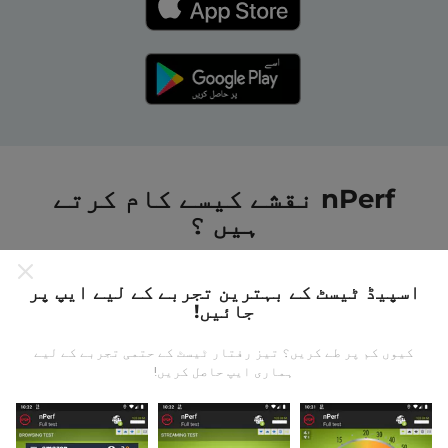
nPerf نقشے کیسے کام کرتے
ہیں ؟
اسپیڈ ٹیسٹ کے بہترین تجربے کے لیے ایپ پر
جائیں!
کیوں کم پر طے کریں؟ تیز رفتار ٹیسٹ کے حتمی تجربے کے لیے
ڈیٹا کہاں سے آتا ہے؟
ہماری ایپ حاصل کریں!
یہ اعدادوشمار nPerf ایپ کے صارفین کے ذریعہ کئے
گئے ٹیسٹوں سے جمع کیا گیا ہے۔ یہ ایسے میدان ہیں جو