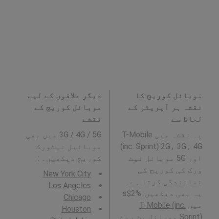
موبائل کوریج کا
دیگر علاقوں کے لیے
نقشہ ہر آپریٹر کے
موبائل کوریج کے
لحاظ سے
نقشے
یہ نقشہ میں T-Mobile
3G / 4G / 5G میں بھی
(inc. Sprint) 2G، 3G، 4G
موبائیل نیٹورک
اور 5G موبائل نیٹ
کوریج دیکھیں۔ :
ورک کی کوریج کی
New York City
نمائندگی کرتا ہے۔
Los Angeles
یہ بھی دیکھیں: %2$s
Chicago
میں
T-Mobile (inc.
Houston
Sprint)
موبائل بٹ ریٹ