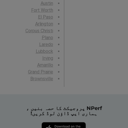
Austin
Fort Worth
El Paso
Arlington
Corpus Christi
Plano
Laredo
Lubbock
Irving
Amarillo
Grand Prairie
Brownsville
NPerf پروجیکٹ کا حصہ بنیں ،
ہماری ایپ ڈاؤن لوڈ کریں!