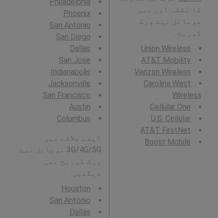
Philadelphia
کا نقشہ اور میں
Phoenix
موبائل نیٹ ورک
San Antonio
کوریج۔
San Diego
Dallas
Union Wireless
San Jose
AT&T Mobility
Indianapolis
Verizon Wireless
Jacksonville
Carolina West
San Francisco
Wireless
Austin
Cellular One
Columbus
U.S. Cellular
AT&T FirstNet
اپنے علاقے میں
Boost Mobile
3G/4G/5G موبائل نیٹ
ورک کوریج بھی
دیکھیں:
Houston
San Antonio
Dallas