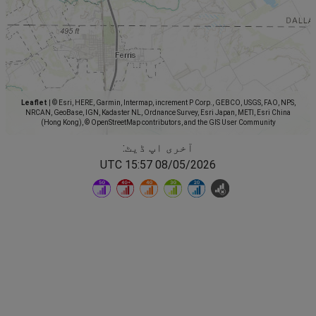
Leaflet
|
© Esri, HERE, Garmin, Intermap, increment P Corp., GEBCO, USGS, FAO, NPS,
NRCAN, GeoBase, IGN, Kadaster NL, Ordnance Survey, Esri Japan, METI, Esri China
(Hong Kong), © OpenStreetMap contributors, and the GIS User Community
آخری اپ ڈیٹ:
08/05/2026 15:57 UTC