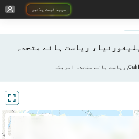
سپیڈ ٹیسٹ چلائیں
3G / بٹریٹ نقشہ San-Jose, سان ہوزے, Santa Clara County, کیلیفورنیا، ریاست ہائے متحدہ
ArcGIS