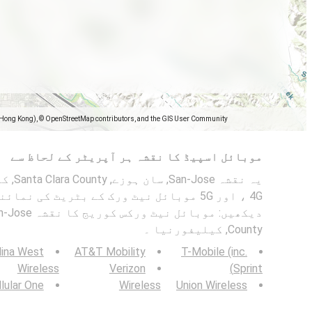
(Hong Kong), © OpenStreetMap contributors, and the GIS User Community
موبائل اسپیڈ کا نقشہ ہر آپریٹر کے لحاظ سے
، 4G اور 5G موبائل نیٹ ورک کے بٹریٹ کی ن
County, کیلیفورنیا ۔
lina West
AT&T Mobility
T-Mobile (inc.
Wireless
Verizon
Sprint)
lular One
Wireless
Union Wireless