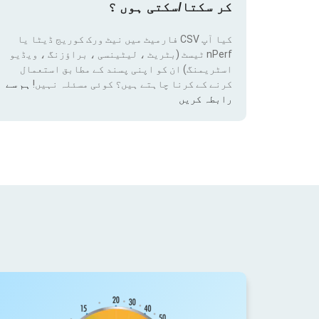
کر سکتا/سکتی ہوں ؟
کیا آپ CSV فارمیٹ میں نیٹ ورک کوریج ڈیٹا یا
nPerf ٹیسٹ (بٹریٹ ، لیٹینسی ، براؤزنگ ، ویڈیو
اسٹریمنگ) ان کو اپنی پسند کے مطابق استعمال
کرنے کے کرنا چاہتے ہیں؟ کوئی مسئلہ نہیں!
ہم سے
رابطہ کریں