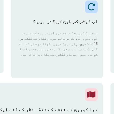
اپ ڈیٹس کس طرح کی گئی ہیں ؟
نیٹ ورک کوریج کے نقشے ہر گھنٹہ بوٹ کے ذریعہ
خود بخود اپ ڈیٹ ہوجاتے ہیں۔ رفتار کے نقشے
ہر
15 منٹ میں
اپڈیٹ ہوتے ہیں۔ ڈیٹا دو سال کے لئے
ظاہر کیا جاتا ہے. دو سال بعد ، سب سے قدیم ڈیٹا
کو ماہ میں ایک بار نقشوں سے ہٹا دیا جاتا ہے۔
کیا کوریج کے نقشے کے نقطہ نظر کے لئے ایک 