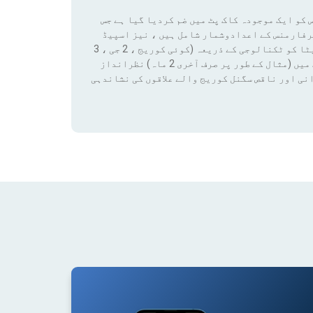
 کو ایک موجودہ کاک پٹ میں ضم کردیا گیا ہے جس
رفارمنس کے اعدادوشمار شامل ہیں ، نیز اسپیڈ
ٹیسٹ کے نتائج اور کوریج ڈیٹا تک رسائی بھی شامل ہے۔ ان ڈیٹا کو ٹکنالوجی کے ذریعہ (کوئی کوریج ، 2 جی ، 3
جی ، 4 جی ، 4 جی + ، 5 جی) فلٹر لگانے سے کسی قابل ترتیب مدت میں (مثال کے طور پر صرف آخری 2 ماہ) نظرانداز
نی اور ناقص سگنل کوریج والے علاقوں کی نشاندہی