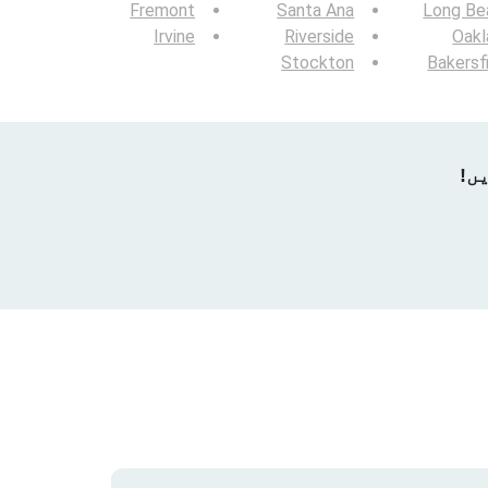
Fremont
Santa Ana
Long Be
Irvine
Riverside
Oakl
Stockton
Bakersf