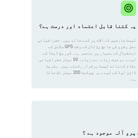
یہ کتنا قابل اعتماد اور درست ہے؟
ٹیسٹ صارفین کے آلات پر کئے جاتے ہیں۔ جغرافیائی
محل وقوع کی جانچ پڑتال کے وقت GPS سگنل کے
استقبال کے معیار پر منحصر ہے۔ کوریج ڈیٹا کے
لیے ، ہم صرف زیادہ سے زیادہ 50 میٹر جغرافیائی
مقام
کے ساتھ ٹیسٹ برقرار رکھتے ہیں۔ بٹریٹ
ڈاؤن لوڈ کے لیے ، یہ چوکھٹ 200 میٹر تک جاتا
ہے۔
پرو آلہ موجود ہے ؟