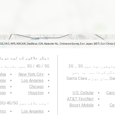
SGS, FAO, NPS, NRCAN, GeoBase, IGN, Kadaster NL, Ordnance Survey, Esri Japan, METI, Esri China 
دیگر علاقوں کے لیے موبا
یہ نقشہ San-Jose, سان ہوزے, Santa Clara County, کیلیفورنیا میں 2G ، 3G
3G / 4G / 5G میں بٹریٹ بھی دیکھیں۔ :
مائندگی کرتا ہے۔ یہ بھی
phia
New York City
دیکھیں: موبائل نیٹ ورکس کوریج کا نقشہ San-Jose, سان ہوزے, Santa Clara
nix
Los Angeles
onio
Chicago
ego
Houston
U.S. Cellular
Caro
AT&T FirstNet
اپنے علاقے میں 3G/4G/5G بٹ ریٹ بھی دیکھیں:
Boost Mobile
Cel
nto
Los Angeles