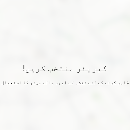
کیریئر منتخب کریں!
ظاہر کرنے کے لئے نقشہ کے اوپر والے مینو کا استعمال