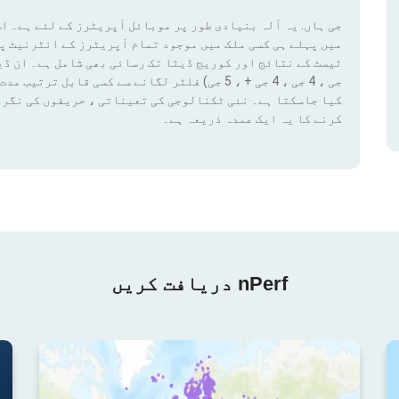
جی ہاں. یہ آلہ بنیادی طور پر موبائل آپریٹرز کے لئے ہے۔ اس
میں پہلے ہی کسی ملک میں موجود تمام آپریٹرز کے انٹرنیٹ پ
کیا جاسکتا ہے۔ نئی ٹکنالوجی کی تعیناتی ، حریفوں کی نگرا
کرنے کا یہ ایک عمدہ ذریعہ ہے۔
nPerf دریافت کریں