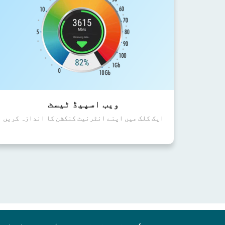
ویب اسپیڈ ٹیسٹ
ایک کلک میں اپنے انٹرنیٹ کنکشن کا اندازہ کریں