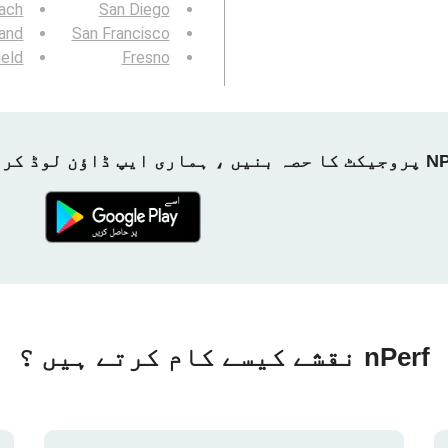
ach
San Diego
and
San Francisco
ield
Fresno
ماری ایپ ڈاؤن لوڈ کریں!
nPerf نقشے کیسے کام کرتے ہیں ؟