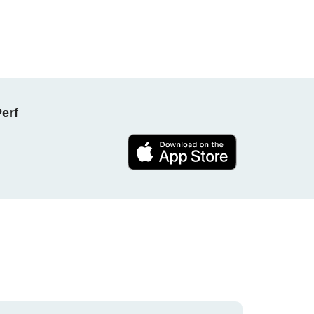
NPerf پروجیکٹ کا حصہ بنیں ، ہ