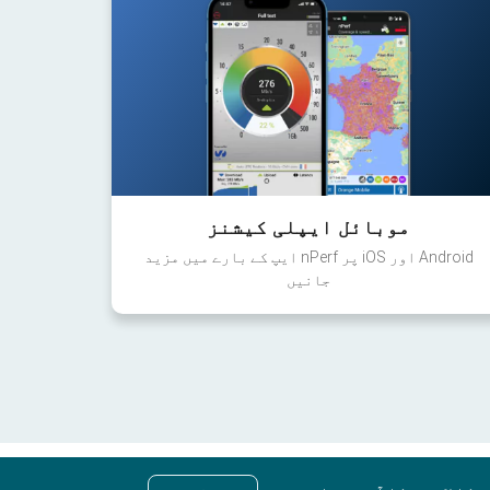
موبائل ایپلی کیشنز
Android اور iOS پر nPerf ایپ کے بارے میں مزید
جانیں