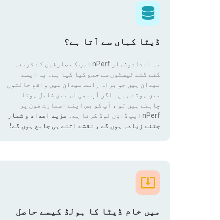
ڈیٹا کہاں سے آتا ہے؟
یہ اعدادوشمار nPerf ایپ کے صارفین کے ذریعہ
کئے گئے ٹیسٹوں سے جمع کیا گیا ہے۔ یہ ایسے
میدان ہیں جو براہ راست میدان میں واقع حالتوں
میں ہوتے ہیں۔ اگر آپ بھی اس میں شامل ہونا
چاہتے ہیں تو ، آپ کو بس اپنے اسمارٹ فون پر
nPerf ایپ ڈاؤن لوڈ کرنا ہے۔
مزید اعداد و شمار
جتنے زیادہ ہوں گے ، نقشے اتنے ہی جامع ہوں گے!
میں خام ڈیٹا کا ہولڈ کیسے حاصل