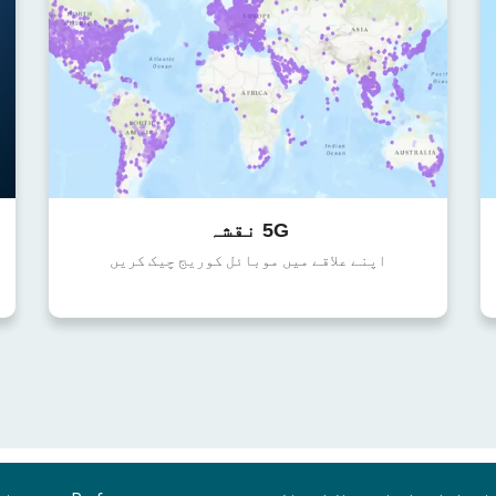
5G نقشہ
اپنے علاقے میں موبائل کوریج چیک کریں