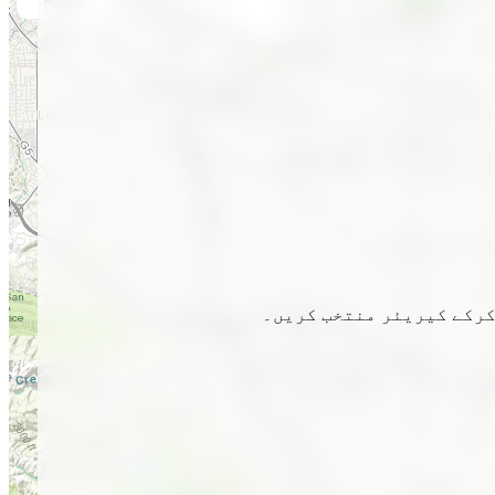
 کرکے کیریئر منتخب کریں۔