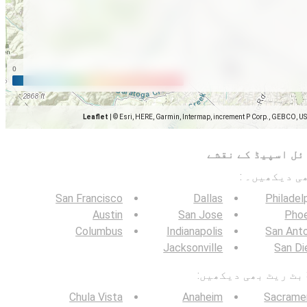
Leaflet
|
© Esri, HERE, Garmin, Intermap, increment P Corp., GEBCO, U
ئل اسپیڈ کے نقشے
San Francisco
Dallas
Philadel
Austin
San Jose
Phoe
Columbus
Indianapolis
San Ant
Jacksonville
San Di
Chula Vista
Anaheim
Sacrame