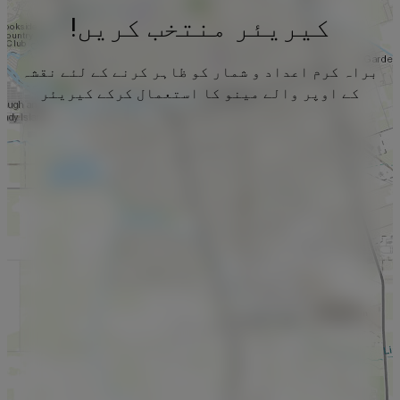
کیریئر منتخب کریں!
براہ کرم اعداد و شمار کو ظاہر کرنے کے لئے نقشہ
کے اوپر والے مینو کا استعمال کرکے کیریئر
منتخب کریں۔