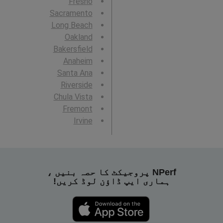
Fresno
Sacramento
Long Beach
Oakland
Bakersfield
Anaheim
Santa Ana
Riverside
Chula Vista
Fremont
Irvine
NPerf پروجیکٹ کا حصہ بنیں ،
ہماری ایپ ڈاؤن لوڈ کریں!