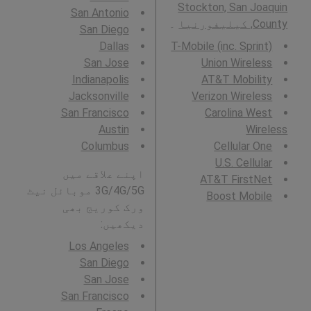
Stockton, San Joaquin
San Antonio
County, کیلیفورنیا
۔
San Diego
Dallas
T-Mobile (inc. Sprint)
San Jose
Union Wireless
Indianapolis
AT&T Mobility
Jacksonville
Verizon Wireless
San Francisco
Carolina West
Austin
Wireless
Columbus
Cellular One
U.S. Cellular
اپنے علاقے میں
AT&T FirstNet
3G/4G/5G موبائل نیٹ
Boost Mobile
ورک کوریج بھی
دیکھیں:
Los Angeles
San Diego
San Jose
San Francisco