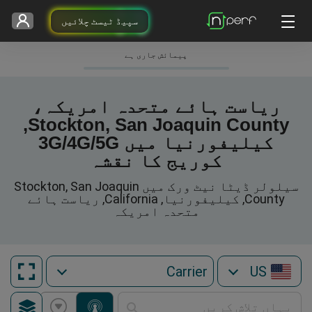
سپیڈ ٹیسٹ چلائیں
پیمائش جاری ہے
ریاست ہائے متحدہ امریکہ،
Stockton, San Joaquin County,
کیلیفورنیا میں 3G/4G/5G
کوریج کا نقشہ
سیلولر ڈیٹا نیٹ ورک میں Stockton, San Joaquin
County, کیلیفورنیا, California, ریاست ہائے
متحدہ امریکہ
US