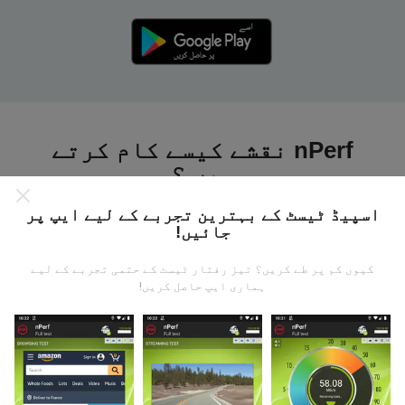
nPerf نقشے کیسے کام کرتے
ہیں ؟
اسپیڈ ٹیسٹ کے بہترین تجربے کے لیے ایپ پر
جائیں!
کیوں کم پر طے کریں؟ تیز رفتار ٹیسٹ کے حتمی تجربے کے لیے
ہماری ایپ حاصل کریں!
ڈیٹا کہاں سے آتا ہے؟
یہ اعدادوشمار nPerf ایپ کے صارفین کے ذریعہ کئے
گئے ٹیسٹوں سے جمع کیا گیا ہے۔ یہ ایسے میدان ہیں جو
براہ راست میدان میں واقع حالتوں میں ہوتے ہیں۔ اگر
آپ بھی اس میں شامل ہونا چاہتے ہیں تو ، آپ کو بس