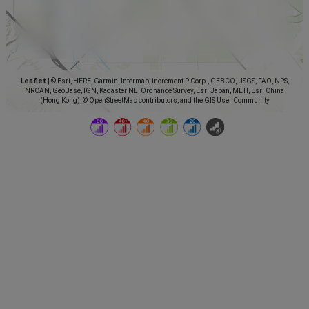
Leaflet
|
© Esri, HERE, Garmin, Intermap, increment P Corp., GEBCO, USGS, FAO, NPS,
NRCAN, GeoBase, IGN, Kadaster NL, Ordnance Survey, Esri Japan, METI, Esri China
(Hong Kong), © OpenStreetMap contributors, and the GIS User Community