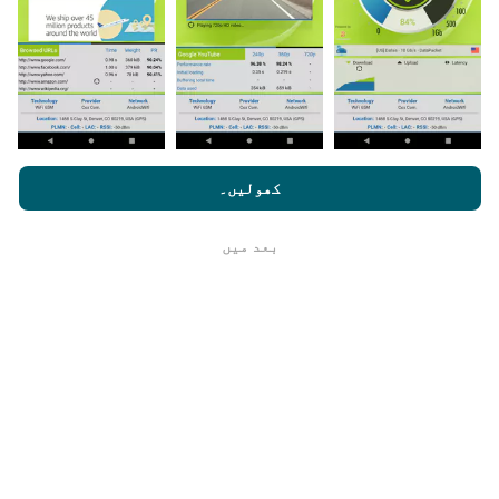
اپنے اسمارٹ فون پر nPerf ایپ ڈاؤن لوڈ کرنا ہے۔
مزید اعداد و شمار جتنے زیادہ ہوں گے ، نقشے اتنے ہی
جامع ہوں گے!
nperf.com کو براؤز کرنے سے ، آپ ہماری
رازداری اور کوکیز کے
استعمال کی پالیسی
کے ساتھ ساتھ ہمارے nPerf ٹیسٹ
صارف کا
کھولیں۔
لائسنس کا آخری معاہدہ
اپ ڈیٹس کس طرح کی گئی ہیں ؟
بعد میں
ٹھیک ہے
نیٹ ورک کوریج کے نقشے ہر گھنٹہ بوٹ کے ذریعہ خود
بخود اپ ڈیٹ ہوجاتے ہیں۔ رفتار کے نقشے
ہر 15 منٹ
میں
اپڈیٹ ہوتے ہیں۔ ڈیٹا دو سال کے لئے ظاہر کیا
جاتا ہے. دو سال بعد ، سب سے قدیم ڈیٹا کو ماہ میں ایک
بار نقشوں سے ہٹا دیا جاتا ہے۔