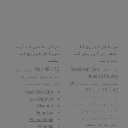
موبائل کوریج کا
دیگر علاقوں کے لیے
نقشہ ہر آپریٹر کے
موبائل کوریج کے
لحاظ سے
نقشے
یہ نقشہ Stockton, San
3G / 4G / 5G میں بھی
Joaquin County,
موبائیل نیٹورک
کیلیفورنیا میں 2G ،
کوریج دیکھیں۔ :
3G ، 4G اور 5G
New York City
موبائل نیٹ ورک کی
Los Angeles
کوریج کی نمائندگی
Chicago
کرتا ہے۔ یہ بھی
Houston
دیکھیں: موبائل
Philadelphia
بٹریٹ کا نقشہ
Phoenix