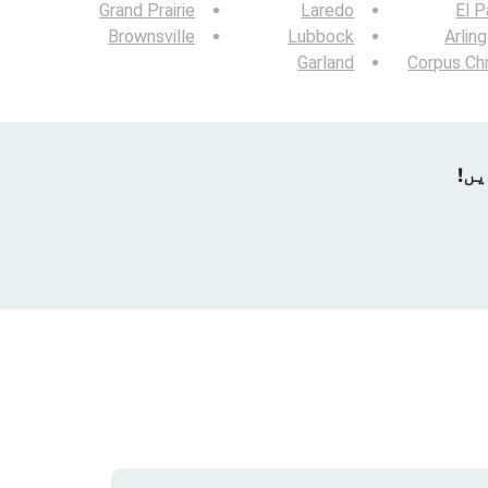
Grand Prairie
Laredo
El 
Brownsville
Lubbock
Arlin
Garland
Corpus Chr