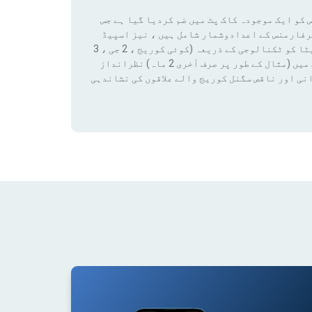
 کو ایک موجودہ کاک پٹ میں ضم کردیا گیا ہے جس
رفارمنس کے اعدادوشمار شامل ہیں ، نیز اسپیڈ
ٹیسٹ کے نتائج اور کوریج ڈیٹا تک رسائی بھی شامل ہے۔ ان ڈیٹا کو ٹکنالوجی کے ذریعہ (کوئی کوریج ، 2 جی ، 3
جی ، 4 جی ، 4 جی + ، 5 جی) فلٹر لگانے سے کسی قابل ترتیب مدت میں (مثال کے طور پر صرف آخری 2 ماہ) نظرانداز
نی اور ناقص سگنل کوریج والے علاقوں کی نشاندہی