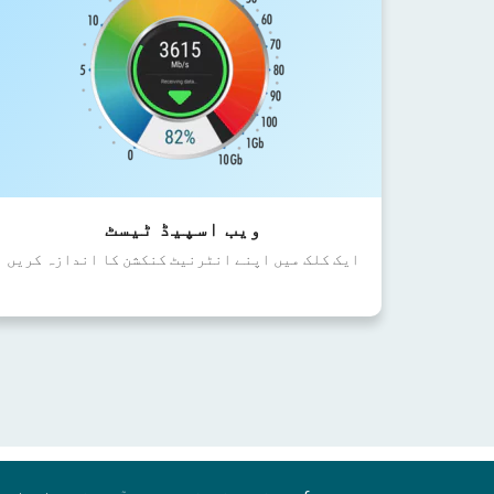
ویب اسپیڈ ٹیسٹ
ایک کلک میں اپنے انٹرنیٹ کنکشن کا اندازہ کریں