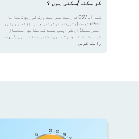
کر سکتا/سکتی ہوں ؟
کیا آپ CSV فارمیٹ میں نیٹ ورک کوریج ڈیٹا یا
nPerf ٹیسٹ (بٹریٹ ، لیٹینسی ، براؤزنگ ، ویڈیو
اسٹریمنگ) ان کو اپنی پسند کے مطابق استعمال
کرنے کے کرنا چاہتے ہیں؟ کوئی مسئلہ نہیں!
ہم سے
رابطہ کریں