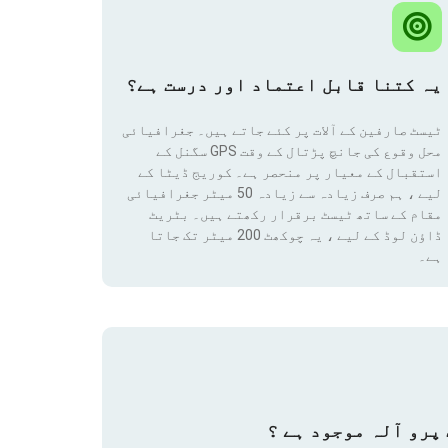
یہ کتنا قابل اعتماد اور درست ہے؟
ٹیسٹ صارفین کے آلات پر کئے جاتے ہیں۔ جغرافیائی
محل وقوع کی جانچ پڑتال کے وقت GPS سگنل کے
استقبال کے معیار پر منحصر ہے۔ کوریج ڈیٹا کے
لیے ، ہم صرف زیادہ سے زیادہ 50 میٹر جغرافیائی
مقام
کے ساتھ ٹیسٹ برقرار رکھتے ہیں۔ بٹریٹ
ڈاؤن لوڈ کے لیے ، یہ چوکھٹ 200 میٹر تک جاتا
ہے۔
پرو آلہ موجود ہے ؟