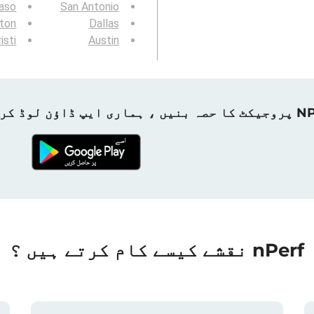
Paso
San Antonio
gton
Dallas
isti
Austin
ہماری ایپ ڈاؤن لوڈ کریں!
nPerf نقشے کیسے کام کرتے ہیں ؟