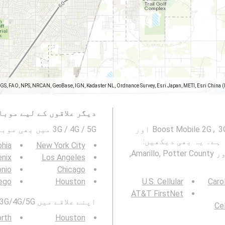
SGS, FAO, NPS, NRCAN, GeoBase, IGN, Kadaster NL, Ordnance Survey, Esri Japan, METI, Esri China 
دیگر علاقوں کے لیے موبا
یہ نقشہ Amarillo, Potter County, ٹیکساس میں Boost Mobile 2G، 3G، 4G اور
3G / 4G / 5G میں بھی موبائیل نیٹورک کوریج دیکھیں۔ :
 ہے۔ یہ بھی دیکھیں:
phia
New York City
موبائل بٹ ریٹ کا نقشہ اور Amarillo, Potter County,
nix
Los Angeles
onio
Chicago
ego
Houston
U.S. Cellular
Caro
AT&T FirstNet
اپنے علاقے میں 3G/4G/5G موبائل نیٹ ورک کوریج بھی دیکھیں:
Cel
orth
Houston