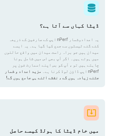
ڈیٹا کہاں سے آتا ہے؟
یہ اعدادوشمار nPerf ایپ کے صارفین کے ذریعہ
کئے گئے ٹیسٹوں سے جمع کیا گیا ہے۔ یہ ایسے
میدان ہیں جو براہ راست میدان میں واقع حالتوں
میں ہوتے ہیں۔ اگر آپ بھی اس میں شامل ہونا
چاہتے ہیں تو ، آپ کو بس اپنے اسمارٹ فون پر
nPerf ایپ ڈاؤن لوڈ کرنا ہے۔
مزید اعداد و شمار
جتنے زیادہ ہوں گے ، نقشے اتنے ہی جامع ہوں گے!
میں خام ڈیٹا کا ہولڈ کیسے حاصل