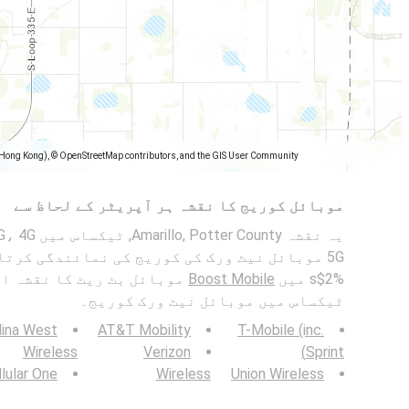
(Hong Kong), © OpenStreetMap contributors, and the GIS User Community
موبائل کوریج کا نقشہ ہر آپریٹر کے لحاظ سے
5G موبائل نیٹ ورک کی کوریج کی نمائندگی کرتا
%2$s میں
Boost Mobile
ٹیکساس میں موبائل نیٹ ورک کوریج۔
lina West
AT&T Mobility
T-Mobile (inc.
Wireless
Verizon
Sprint)
lular One
Wireless
Union Wireless