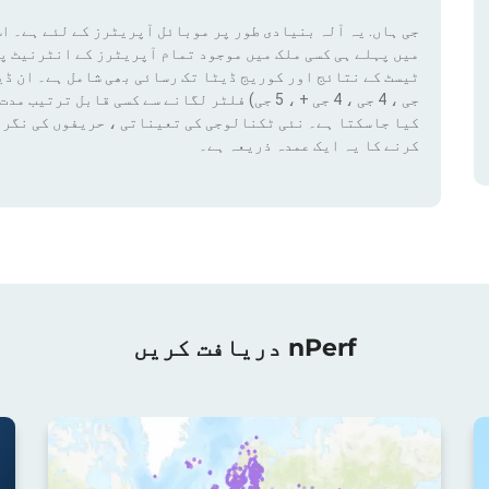
جی ہاں. یہ آلہ بنیادی طور پر موبائل آپریٹرز کے لئے ہے۔ اس
میں پہلے ہی کسی ملک میں موجود تمام آپریٹرز کے انٹرنیٹ پ
کیا جاسکتا ہے۔ نئی ٹکنالوجی کی تعیناتی ، حریفوں کی نگرا
کرنے کا یہ ایک عمدہ ذریعہ ہے۔
nPerf دریافت کریں