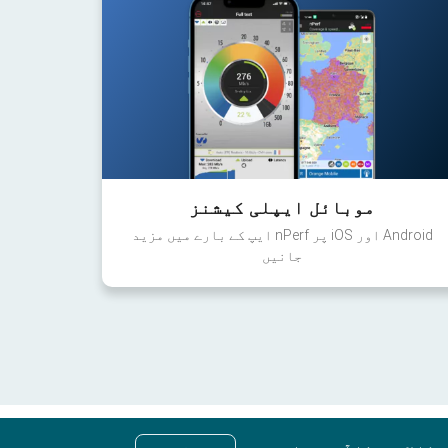
موبائل ایپلی کیشنز
Android اور iOS پر nPerf ایپ کے بارے میں مزید
جانیں