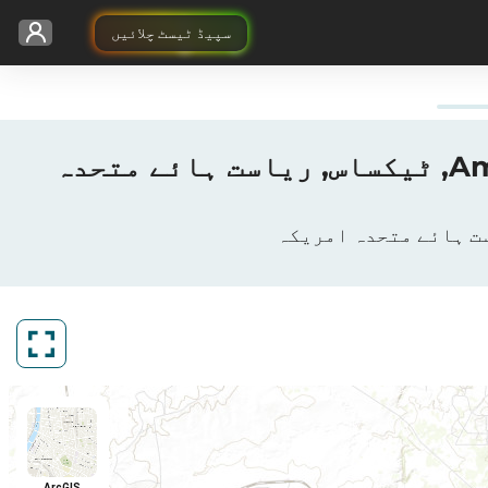
سپیڈ ٹیسٹ چلائیں
Boost Mobile کا 3G / 4G / 5G کوریج نقشہ - Amarillo, Potter County, ٹیکساس, ریاست ہائے متحدہ
ArcGIS