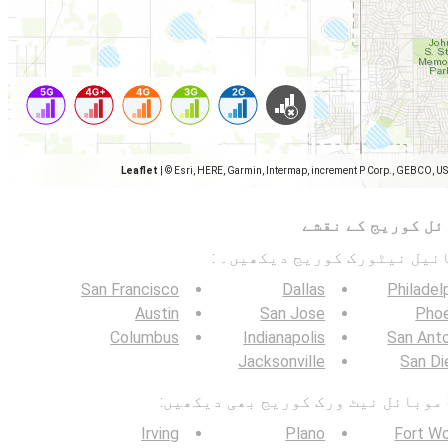
Leaflet
|
© Esri, HERE, Garmin, Intermap, increment P Corp., GEBCO, U
ئل کوریج کے نقشے
San Francisco
Dallas
Philadel
Austin
San Jose
Phoe
Columbus
Indianapolis
San Ant
Jacksonville
San Di
Irving
Plano
Fort W