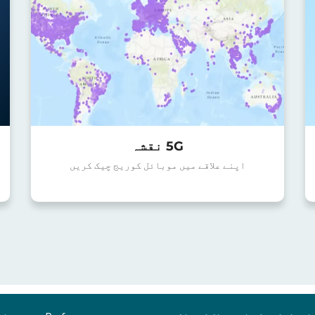
5G نقشہ
اپنے علاقے میں موبائل کوریج چیک کریں