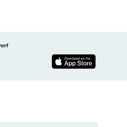
NPerf پروجیکٹ کا حصہ بنیں ، 