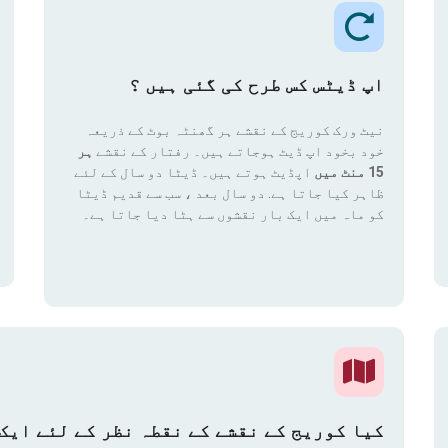
اپ ڈیٹس کس طرح کی گئی ہیں ؟
نیٹ ورک کوریج کے نقشے ہر گھنٹہ بوٹ کے ذریعہ
خود بخود اپ ڈیٹ ہوجاتے ہیں۔ رفتار کے نقشے
ہر
15 منٹ میں
اپڈیٹ ہوتے ہیں۔ ڈیٹا دو سال کے لئے
ظاہر کیا جاتا ہے. دو سال بعد ، سب سے قدیم ڈیٹا
کو ماہ میں ایک بار نقشوں سے ہٹا دیا جاتا ہے۔
کیا کوریج کے نقشے کے نقطہ نظر کے لئے ایک 