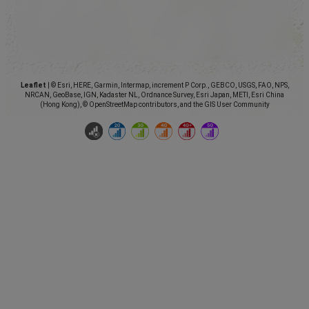
Leaflet
|
© Esri, HERE, Garmin, Intermap, increment P Corp., GEBCO, USGS, FAO, NPS,
NRCAN, GeoBase, IGN, Kadaster NL, Ordnance Survey, Esri Japan, METI, Esri China
(Hong Kong), © OpenStreetMap contributors, and the GIS User Community