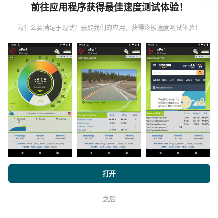
前往应用程序获得最佳速度测试体验！
是在真实条件下直接在现场进行的测试。如果您也想参
与其中，只需将nPerf应用程序下载到智能手机上即可。
为什么要满足于现状？获取我们的应用，获得终极速度测试体验！
数据越多，地图将越全面！
如何进行更新？
机器人每小时会自动更新网络覆盖图。速度图每15分钟
更新一次
。数据显示两年。两年后，每月一次从地图中
删除最旧的数据。
浏览 nPerf.com，
隐私和 Cookie 使用政策
以及我们的 nPerf 测试
打开
最终用户许可协议
。
之后
好