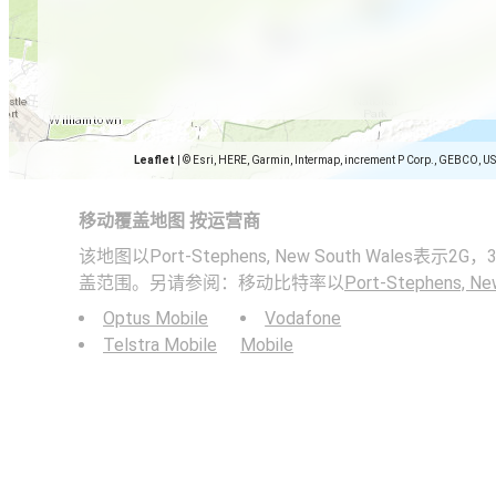
Leaflet
|
© Esri, HERE, Garmin, Intermap, increment P Corp., GEBCO, U
移动覆盖地图 按运营商
该地图以Port-Stephens, New South Wales表示
盖范围。另请参阅：移动比特率以
Port-Stephens, Ne
Optus Mobile
Vodafone
Telstra Mobile
Mobile