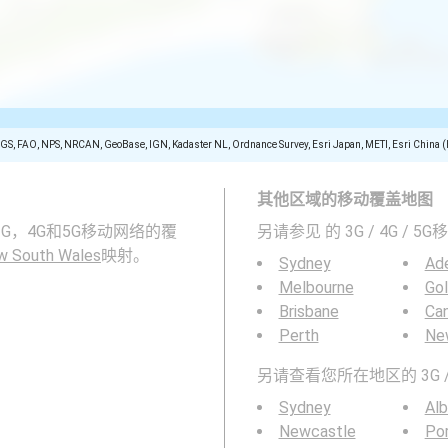
SGS, FAO, NPS, NRCAN, GeoBase, IGN, Kadaster NL, Ordnance Survey, Esri Japan, METI, Esri China 
其他区域的移动覆盖地图
2G，3G，4G和5G移动网络的覆
另请参见
的 3G / 4G / 
w South Wales
映射。
Sydney
Ade
Melbourne
Go
Brisbane
Can
Perth
Ne
另请查看您所在地区的 3G /
Sydney
Alb
Newcastle
Po