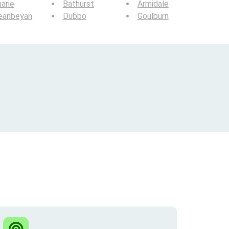
arie
Bathurst
Armidale
eanbeyan
Dubbo
Goulburn