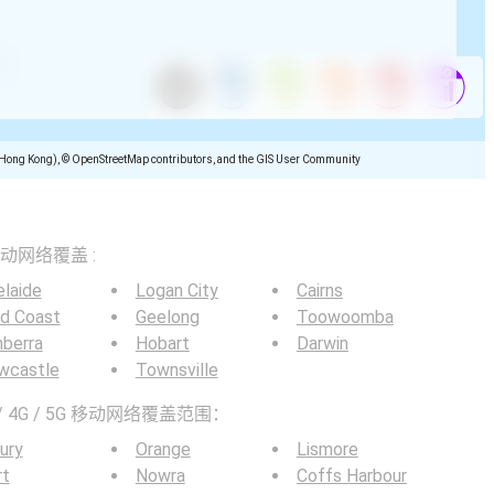
(Hong Kong), © OpenStreetMap contributors, and the GIS User Community
5G移动网络覆盖 :
laide
Logan City
Cairns
ld Coast
Geelong
Toowoomba
berra
Hobart
Darwin
wcastle
Townsville
 4G / 5G 移动网络覆盖范围：
ury
Orange
Lismore
rt
Nowra
Coffs Harbour