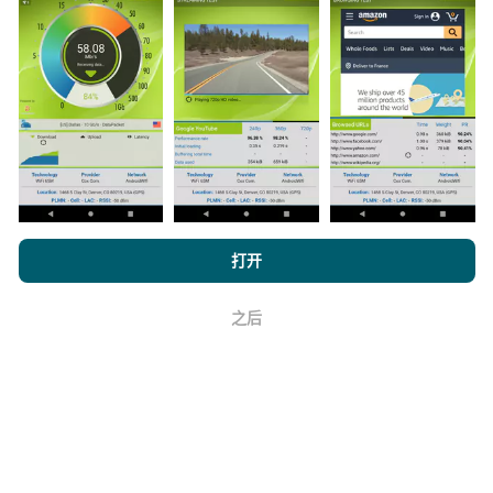
如何进行更新？
机器人每小时会自动更新网络覆盖图。速度图每15分钟
更新一次
。数据显示两年。两年后，每月一次从地图中
删除最旧的数据。
浏览 nPerf.com，
隐私和 Cookie 使用政策
以及我们的 nPerf 测试
打开
最终用户许可协议
。
它的可靠性和准确性如何？
之后
好
测试是在用户的设备上进行的。地理位置精度取决于测
试时GPS信号的接收质量。对于覆盖率数据，我们仅保
留最大地理位置
精度为50米
。对于下载比特率，此阈值
上限为200米。