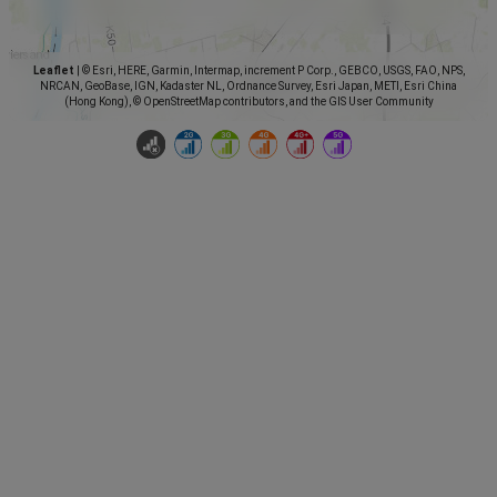
Leaflet
|
© Esri, HERE, Garmin, Intermap, increment P Corp., GEBCO, USGS, FAO, NPS,
NRCAN, GeoBase, IGN, Kadaster NL, Ordnance Survey, Esri Japan, METI, Esri China
(Hong Kong), © OpenStreetMap contributors, and the GIS User Community