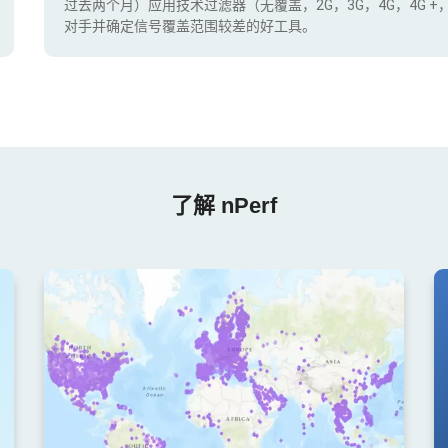
过去两个月）应用技术过滤器（无覆盖，2G，3G，4G，4G 
对手并确定信号覆盖范围较差的好工具。
了解 nPerf