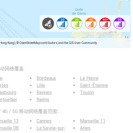
(Hong Kong), © OpenStreetMap contributors, and the GIS User Community
5G移动网络覆盖 :
ce
Bordeaux
Le Havre
ntes
Lille
Saint-Étienne
rasbourg
Rennes
Toulon
tpellier
Reims
 4G / 5G 移动网络覆盖范围：
seille 13
Cannes
Marseille 11
seille 08
La Seyne-sur-
Arles