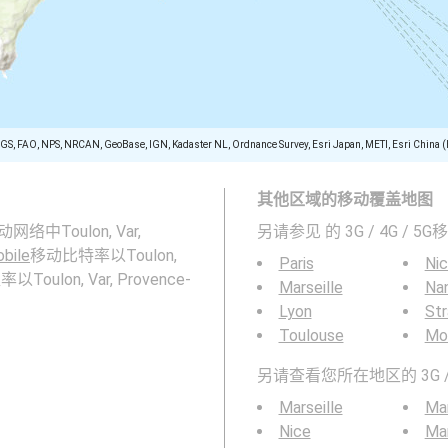
SGS, FAO, NPS, NRCAN, GeoBase, IGN, Kadaster NL, Ordnance Survey, Esri Japan, METI, Esri China 
其他区域的移动覆盖地图
络中Toulon, Var,
另请参见
的 3G / 4G / 
bile
移动比特率以Toulon,
Paris
Ni
Toulon, Var, Provence-
Marseille
Na
Lyon
St
Toulouse
Mon
另请查看您所在地区的 3G /
Marseille
Mar
Nice
Mar