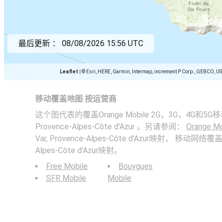
最后更新 ：
08/08/2026 15:56 UTC
Leaflet
|
© Esri, HERE, Garmin, Intermap, increment P Corp., GEBCO, U
移动覆盖地图 按运营商
这个图代表的覆盖Orange Mobile 2G，3G，4G和5G移动网
Provence-Alpes-Côte d'Azur 。另请参阅：
Orange Mo
Var, Provence-Alpes-Côte d'Azur映射， 移动网络覆盖率以
Alpes-Côte d'Azur映射。
Free Mobile
Bouygues
SFR Mobile
Mobile