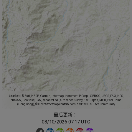
Leaflet
|
© Esri, HERE, Garmin, Intermap, increment P Corp., GEBCO, USGS, FAO, NPS,
NRCAN, GeoBase, IGN, Kadaster NL, Ordnance Survey, Esri Japan, METI, Esri China
(Hong Kong), © OpenStreetMap contributors, and the GIS User Community
最后更新 ：
08/10/2026 07:17 UTC