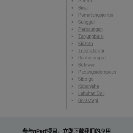
Percut
Binjai
Pematangsiantar
Sunggal
Perbaungan
Tanjungbalai
Kisaran
Tebingtinggi
Rantauprapat
Belawan
Padangsidempuan
Sibolga
Kabanjahe
Labuhan Deli
Berastagi
参与nPerf项目，立即下载我们的应用