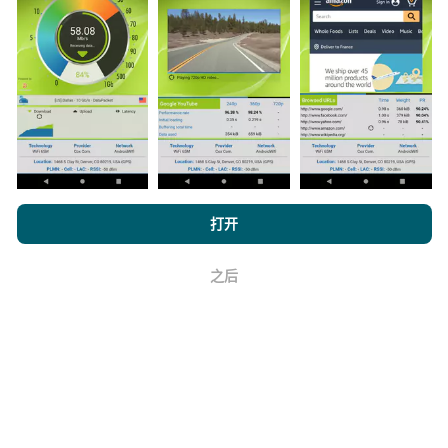
是在真实条件下直接在现场进行的测试。如果您也想参
与其中，只需将nPerf应用程序下载到智能手机上即可。
数据越多，地图将越全面！
如何进行更新？
浏览 nPerf.com，
隐私和 Cookie 使用政策
以及我们的 nPerf 测试
打开
最终用户许可协议
。
机器人每小时会自动更新网络覆盖图。速度图每15分钟
之后
更新一次
。数据显示两年。两年后，每月一次从地图中
好
删除最旧的数据。