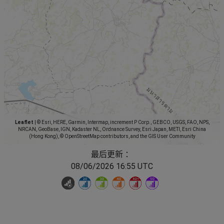
Leaflet
|
© Esri, HERE, Garmin, Intermap, increment P Corp., GEBCO, USGS, FAO, NPS,
NRCAN, GeoBase, IGN, Kadaster NL, Ordnance Survey, Esri Japan, METI, Esri China
(Hong Kong), © OpenStreetMap contributors, and the GIS User Community
最后更新 ：
08/06/2026 16:55 UTC