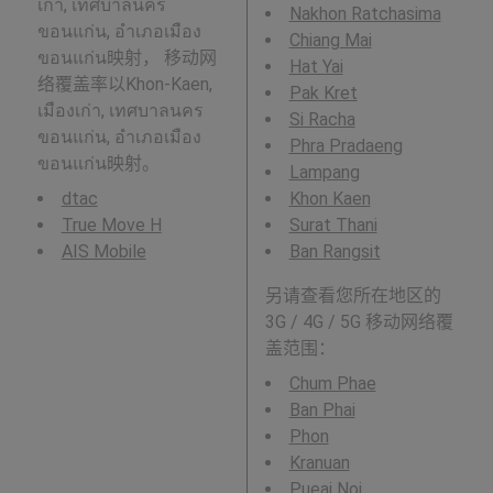
เก่า, เทศบาลนคร
Nakhon Ratchasima
ขอนแก่น, อำเภอเมือง
Chiang Mai
ขอนแก่น映射， 移动网
Hat Yai
络覆盖率以Khon-Kaen,
Pak Kret
เมืองเก่า, เทศบาลนคร
Si Racha
ขอนแก่น, อำเภอเมือง
Phra Pradaeng
ขอนแก่น映射。
Lampang
dtac
Khon Kaen
True Move H
Surat Thani
AIS Mobile
Ban Rangsit
另请查看您所在地区的
3G / 4G / 5G 移动网络覆
盖范围：
Chum Phae
Ban Phai
Phon
Kranuan
Pueai Noi