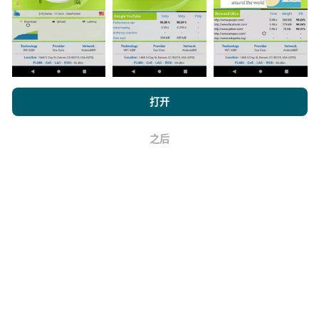
它的可靠性和准确性如何？
浏览 nPerf.com，
隐私和 Cookie 使用政策
以及我们的 nPerf 测试
打开
最终用户许可协议
。
测试是在用户的设备上进行的。地理位置精度取决于测
试时GPS信号的接收质量。对于覆盖率数据，我们仅保
之后
留最大地理位置
精度为50米
。对于下载比特率，此阈值
好
上限为200米。
如何获得原始数据？
您是否希望掌握CSV格式的网络覆盖范围数据或nPerf测
试（比特率，延迟，浏览，视频流），以便随心所欲地