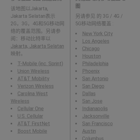
图
该地图以Jakarta,
Jakarta Selatan表示
另请参见
的 3G / 4G /
2G，3G，4G和5G移动网
5G移动网络覆盖 :
络的覆盖范围。另请参
New York City
阅：移动比特率以
Los Angeles
Jakarta, Jakarta Selatan
Chicago
映射。
Houston
T-Mobile (inc. Sprint)
Philadelphia
Union Wireless
Phoenix
AT&T Mobility
San Antonio
Verizon Wireless
San Diego
Carolina West
Dallas
Wireless
San Jose
Cellular One
Indianapolis
U.S. Cellular
Jacksonville
AT&T FirstNet
San Francisco
Boost Mobile
Austin
Columbus