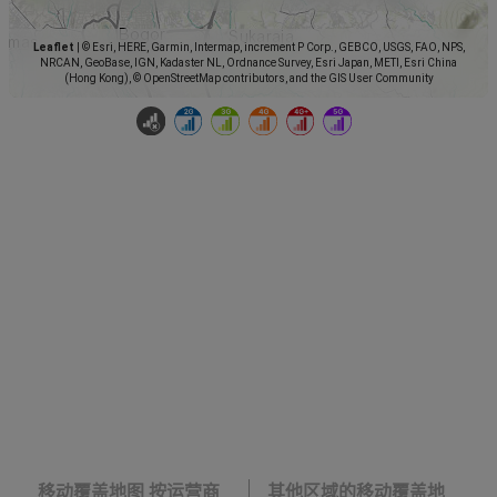
Leaflet
|
© Esri, HERE, Garmin, Intermap, increment P Corp., GEBCO, USGS, FAO, NPS,
NRCAN, GeoBase, IGN, Kadaster NL, Ordnance Survey, Esri Japan, METI, Esri China
(Hong Kong), © OpenStreetMap contributors, and the GIS User Community
移动覆盖地图 按运营商
其他区域的移动覆盖地