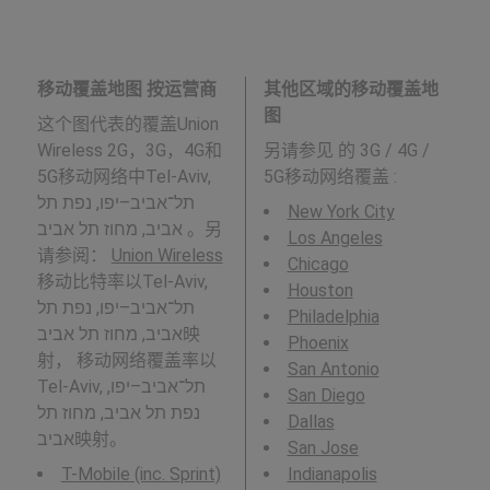
移动覆盖地图 按运营商
其他区域的移动覆盖地
图
这个图代表的覆盖Union
Wireless 2G，3G，4G和
另请参见
的 3G / 4G /
5G移动网络中Tel-Aviv,
5G移动网络覆盖 :
תל־אביב–יפו, נפת תל
New York City
אביב, מחוז תל אביב 。另
Los Angeles
请参阅：
Union Wireless
Chicago
移动比特率以Tel-Aviv,
Houston
תל־אביב–יפו, נפת תל
Philadelphia
אביב, מחוז תל אביב映
Phoenix
射， 移动网络覆盖率以
San Antonio
Tel-Aviv, תל־אביב–יפו,
San Diego
נפת תל אביב, מחוז תל
Dallas
אביב映射。
San Jose
T-Mobile (inc. Sprint)
Indianapolis