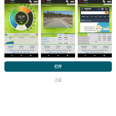
如何进行更新？
机器人每小时会自动更新网络覆盖图。速度图每15分钟
更新一次
。数据显示两年。两年后，每月一次从地图中
删除最旧的数据。
浏览 nPerf.com，
隐私和 Cookie 使用政策
以及我们的 nPerf 测试
打开
最终用户许可协议
。
它的可靠性和准确性如何？
之后
好
测试是在用户的设备上进行的。地理位置精度取决于测
试时GPS信号的接收质量。对于覆盖率数据，我们仅保
留最大地理位置
精度为50米
。对于下载比特率，此阈值
上限为200米。