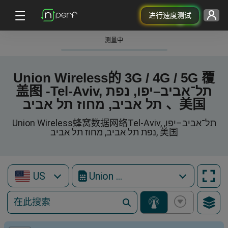
进行速度测试
测量中
Union Wireless的 3G / 4G / 5G 覆
盖图 -Tel-Aviv, תל־אביב–יפו, נפת
תל אביב, מחוז תל אביב 、美国
Union Wireless蜂窝数据网络Tel-Aviv, תל־אביב–יפו,
נפת תל אביב, מחוז תל אביב, 美国
US
Union Wireless