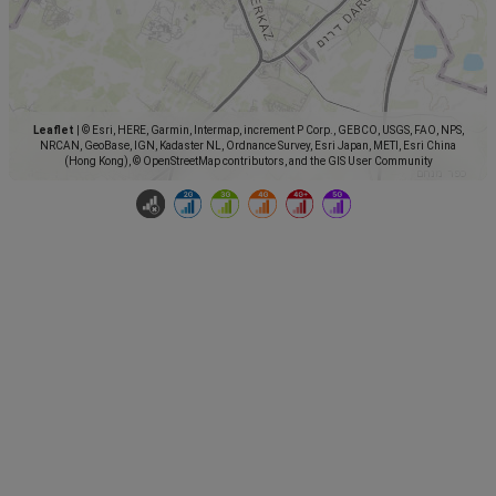
Leaflet
|
© Esri, HERE, Garmin, Intermap, increment P Corp., GEBCO, USGS, FAO, NPS,
NRCAN, GeoBase, IGN, Kadaster NL, Ordnance Survey, Esri Japan, METI, Esri China
(Hong Kong), © OpenStreetMap contributors, and the GIS User Community