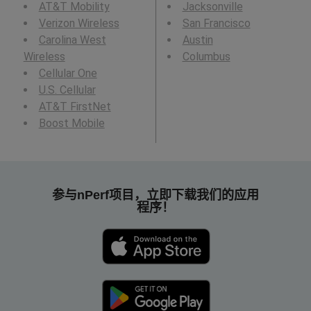
AT&T Mobility
Jacksonville
Verizon Wireless
San Francisco
Carolina West
Austin
Wireless
Columbus
Cellular One
U.S. Cellular
AT&T FirstNet
Boost Mobile
参与nPerf项目，立即下载我们的应用
程序！