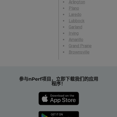
Arlington
Plano
Laredo
Lubbock
Garland
Irving
Amarillo
Grand Prairie
Brownsville
参与nPerf项目，立即下载我们的应用
程序！