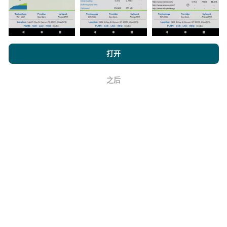
如何进行更新？
浏览 nPerf.com，
隐私和 Cookie 使用政策
以及我们的 nPerf 测试
打开
最终用户许可协议
。
机器人每小时会自动更新网络覆盖图。速度图每15分钟
更新一次
。数据显示两年。两年后，每月一次从地图中
之后
删除最旧的数据。
好
它的可靠性和准确性如何？
测试是在用户的设备上进行的。地理位置精度取决于测
试时GPS信号的接收质量。对于覆盖率数据，我们仅保
留最大地理位置
精度为50米
。对于下载比特率，此阈值
上限为200米。