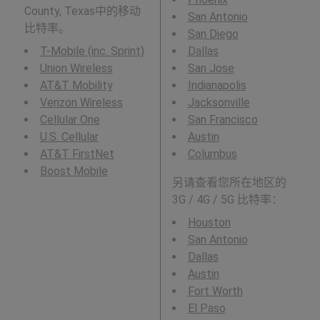
County, Texas中的移动
San Antonio
比特率。
San Diego
T-Mobile (inc. Sprint)
Dallas
Union Wireless
San Jose
AT&T Mobility
Indianapolis
Verizon Wireless
Jacksonville
Cellular One
San Francisco
U.S. Cellular
Austin
AT&T FirstNet
Columbus
Boost Mobile
另请查看您所在地区的
3G / 4G / 5G 比特率：
Houston
San Antonio
Dallas
Austin
Fort Worth
El Paso