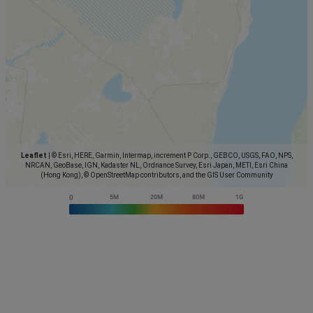
Leaflet
|
© Esri, HERE, Garmin, Intermap, increment P Corp., GEBCO, USGS, FAO, NPS,
NRCAN, GeoBase, IGN, Kadaster NL, Ordnance Survey, Esri Japan, METI, Esri China
(Hong Kong), © OpenStreetMap contributors, and the GIS User Community