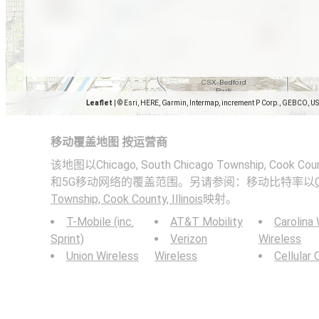
Leaflet
|
© Esri, HERE, Garmin, Intermap, increment P Corp., GEBCO, U
移动覆盖地图 按运营商
该地图以Chicago, South Chicago Township, Cook Cou
和5G移动网络的覆盖范围。另请参阅：移动比特率以
Township, Cook County, Illinois
映射。
T-Mobile (inc.
AT&T Mobility
Carolina
Sprint)
Verizon
Wireless
Union Wireless
Wireless
Cellular