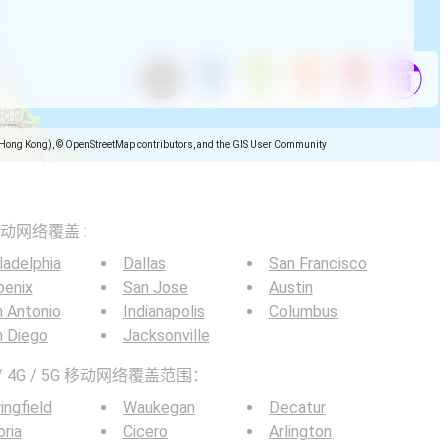
(Hong Kong), © OpenStreetMap contributors, and the GIS User Community
5G移动网络覆盖 :
ladelphia
Dallas
San Francisco
oenix
San Jose
Austin
 Antonio
Indianapolis
Columbus
n Diego
Jacksonville
 4G / 5G 移动网络覆盖范围：
ingfield
Waukegan
Decatur
ria
Cicero
Arlington