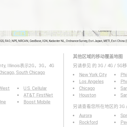
SGS, FAO, NPS, NRCAN, GeoBase, IGN, Kadaster NL, Ordnance Survey, Esri Japan, METI, Esri China 
其他区域的移动覆盖地图
nty, Illinois表示2G，3G，4G
另请参见
的 3G / 4G / 
Chicago, South Chicago
New York City
Phi
Los Angeles
Ph
 West
U.S. Cellular
Chicago
San
AT&T FirstNet
Houston
Sa
 One
Boost Mobile
另请查看您所在地区的 3G /
Aurora
Spr
Rockford
Peo