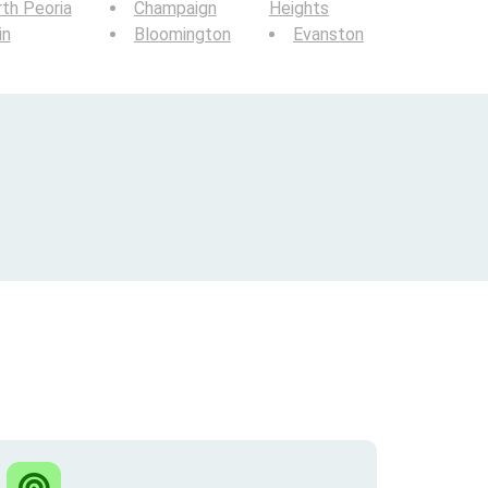
th Peoria
Champaign
Heights
in
Bloomington
Evanston