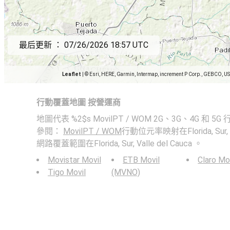
最后更新 ：
07/26/2026 18:57 UTC
Leaflet
|
© Esri, HERE, Garmin, Intermap, increment P Corp., GEBCO, U
行動覆蓋地圖 按營運商
地圖代表 %2$s MovilPT / WOM 2G、3G、4G 
參閱：
MovilPT / WOM
行動位元率映射在Florida, Sur, 
網路覆蓋範圍在Florida, Sur, Valle del Cauca 。
Movistar Movil
ETB Movil
Claro Mo
Tigo Movil
(MVNO)