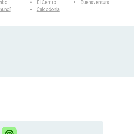
mbo
El Cerrito
Buenaventura
mundí
Caicedonia