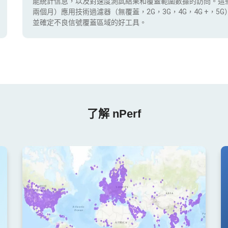
能統計信息，以及對速度測試結果和覆蓋範圍數據的訪問。這
兩個月）應用技術過濾器（無覆蓋，2G，3G，4G，4G +，
並確定不良信號覆蓋區域的好工具。
了解 nPerf