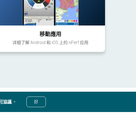
移動應用
详细了解 Android 和 iOS 上的 nPerf 应用
可協議
。
好