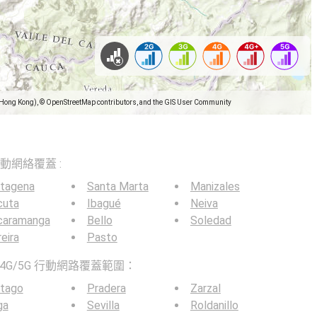
(Hong Kong), © OpenStreetMap contributors, and the GIS User Community
5G移動網絡覆蓋 :
rtagena
Santa Marta
Manizales
cuta
Ibagué
Neiva
caramanga
Bello
Soledad
eira
Pasto
4G/5G 行動網路覆蓋範圍：
rtago
Pradera
Zarzal
ga
Sevilla
Roldanillo