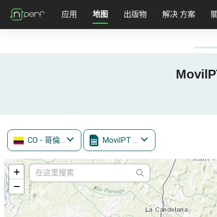
应用
地图
出版物
解决 方案
Movil
CO
- 哥倫比亞
MovilPT / WOM
+
−