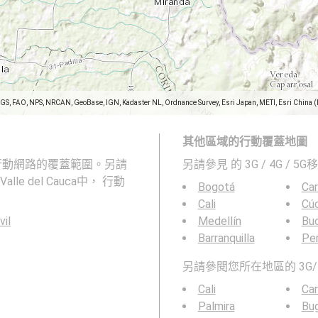
SGS, FAO, NPS, NRCAN, GeoBase, IGN, Kadaster NL, Ordnance Survey, Esri Japan, METI, Esri China 
其他區域的行動覆蓋地圖
和 5G 行動網路的覆蓋範圍。另請
另請參見
的 3G / 4G / 
Valle del Cauca中， 行動
Bogotá
Ca
Cali
Cú
vil
Medellín
Bu
Barranquilla
Per
另請參閱您所在地區的 3G/
Cali
Ca
Palmira
Bu