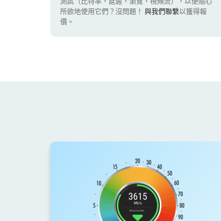
測試（比特率，延遲，瀏覽，視頻流），以便隨心
所欲地使用它們？沒問題！
與我們聯繫
以獲得報
價。