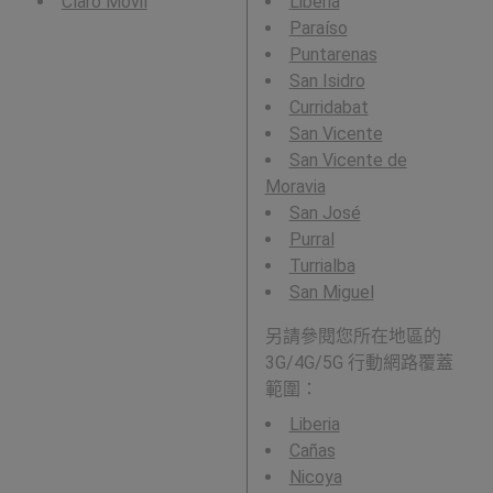
Claro Movil
Liberia
Paraíso
Puntarenas
San Isidro
Curridabat
San Vicente
San Vicente de
Moravia
San José
Purral
Turrialba
San Miguel
另請參閱您所在地區的
3G/4G/5G 行動網路覆蓋
範圍：
Liberia
Cañas
Nicoya