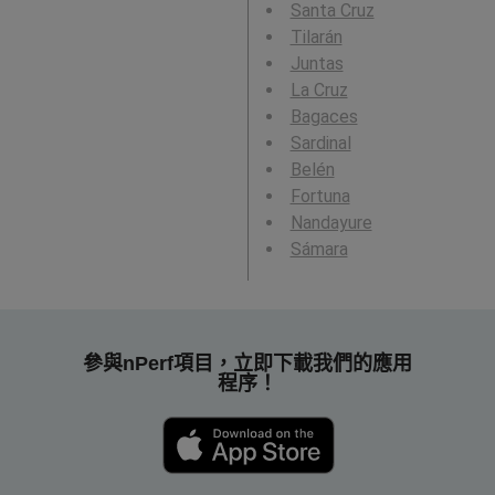
Santa Cruz
Tilarán
Juntas
La Cruz
Bagaces
Sardinal
Belén
Fortuna
Nandayure
Sámara
參與nPerf項目，立即下載我們的應用
程序！