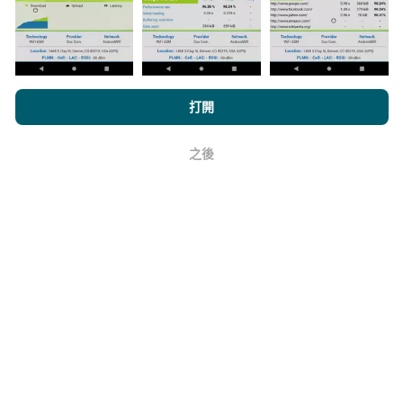
瀏覽nPerf.com，即表示您同意我們的
隱私和Cookies使用政策
以及
打開
如何進行更新？
我們的nPerf測試
最終用戶許可協議
。
機器人每小時會自動更新網絡覆蓋圖。速度圖每15分鐘
之後
好
更新一次
。數據顯示兩年。兩年後，每月一次從地圖中
刪除最舊的數據。
它的可靠性和準確性如何？
測試在用戶的設備上進行。地理位置精度取決於測試時
GPS信號的接收質量。對於覆蓋率數據，我們僅保留最