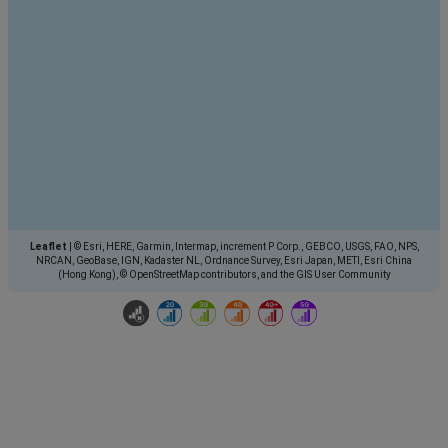
Leaflet
|
© Esri, HERE, Garmin, Intermap, increment P Corp., GEBCO, USGS, FAO, NPS,
NRCAN, GeoBase, IGN, Kadaster NL, Ordnance Survey, Esri Japan, METI, Esri China
(Hong Kong), © OpenStreetMap contributors, and the GIS User Community