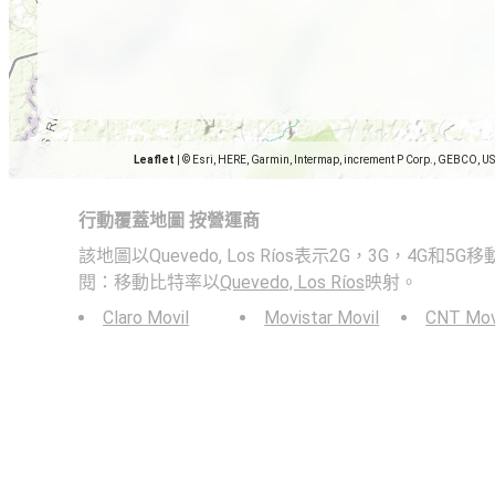
Leaflet
|
© Esri, HERE, Garmin, Intermap, increment P Corp., GEBCO, U
行動覆蓋地圖 按營運商
該地圖以Quevedo, Los Ríos表示2G，3G，4G
閱：移動比特率以
Quevedo, Los Ríos
映射。
Claro Movil
Movistar Movil
CNT Mov