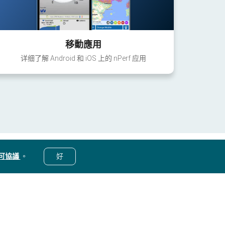
移動應用
详细了解 Android 和 iOS 上的 nPerf 应用
可協議
。
好