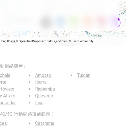
(Hong Kong), © OpenStreetMap contributors, and the GIS User Community
5G移動網絡覆蓋 :
chala
Ambato
Tulcán
nta
Ibarra
toviejo
Riobamba
y Alfaro
Quevedo
meraldas
Loja
4G/5G 行動網路覆蓋範圍：
nces
Catarama