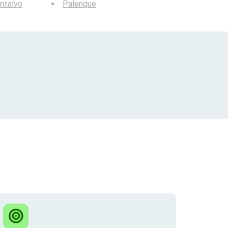
ntalvo
Palenque