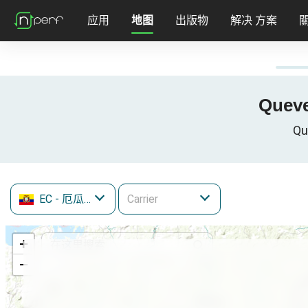
应用
地图
出版物
解决 方案
Quev
Qu
EC
- 厄瓜多
+
−