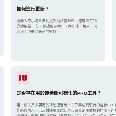
如何進行更新？
機器人每小時會自動更新網絡覆蓋圖。速度圖每15
分鐘更新一次
。數據顯示兩年。兩年後，每月一次
從地圖中刪除最舊的數據。
是否存在用於覆蓋圖可視化的PRO工具？
是。該工具主要用於移動運營商。它已集成到現有的座艙中，
能統計信息，以及對速度測試結果和覆蓋範圍數據的訪問。這
兩個月）應用技術過濾器（無覆蓋，2G，3G，4G，4G +，