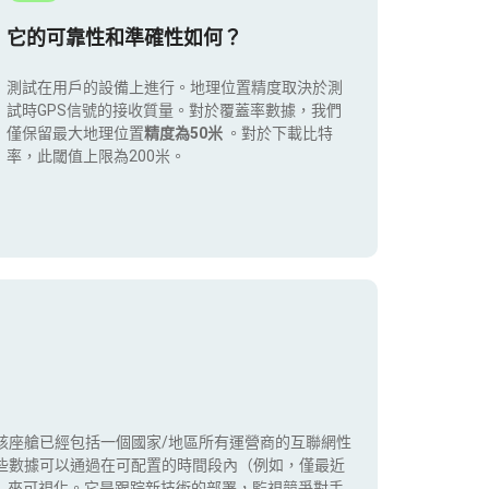
它的可靠性和準確性如何？
測試在用戶的設備上進行。地理位置精度取決於測
試時GPS信號的接收質量。對於覆蓋率數據，我們
僅保留最大地理位置
精度為50米
。對於下載比特
率，此閾值上限為200米。
該座艙已經包括一個國家/地區所有運營商的互聯網性
些數據可以通過在可配置的時間段內（例如，僅最近
5G）來可視化。它是跟踪新技術的部署，監視競爭對手