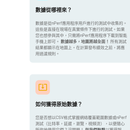
數據從哪裡來？
數據是從nPerf應用程序用戶進行的測試中收集的。
這些是直接在現場在真實條件下進行的測試。如果
您也想參與其中，只需將nPerf應用程序下載到智能
手機上即可。
數據越多，地圖將越全面！
所有測試
結果都顯示在地圖上。在計算發布績效之前，將應
用過濾規則。
如何獲得原始數據？
您是否想以CSV格式掌握網絡覆蓋範圍數據或nPerf
測試（比特率，延遲，瀏覽，視頻流），以便隨心
所欲地使用它們？沒問題！
與我們聯繫
以獲得報