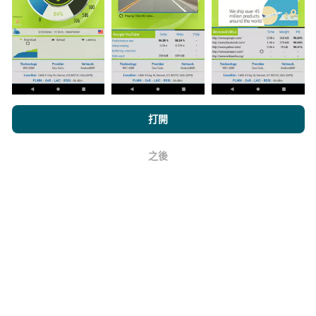
與其中，只需將nPerf應用程序下載到智能手機上即可。
數據越多，地圖將越全面！
所有測試結果都顯示在地圖
上。在計算發布績效之前，將應用過濾規則。
瀏覽nPerf.com，即表示您同意我們的
隱私和Cookies使用政策
以及
打開
我們的nPerf測試
最終用戶許可協議
。
如何進行更新？
之後
好
機器人每小時會自動更新網絡覆蓋圖。速度圖每15分鐘
更新一次
。數據顯示兩年。兩年後，每月一次從地圖中
刪除最舊的數據。
它的可靠性和準確性如何？