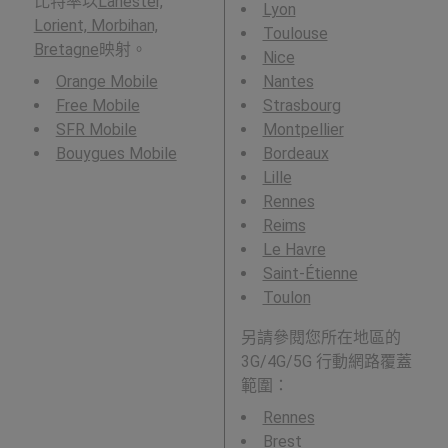
比特率以
Lanester,
Lyon
Lorient, Morbihan,
Toulouse
Bretagne
映射。
Nice
Orange Mobile
Nantes
Free Mobile
Strasbourg
SFR Mobile
Montpellier
Bouygues Mobile
Bordeaux
Lille
Rennes
Reims
Le Havre
Saint-Étienne
Toulon
另請參閱您所在地區的
3G/4G/5G 行動網路覆蓋
範圍：
Rennes
Brest