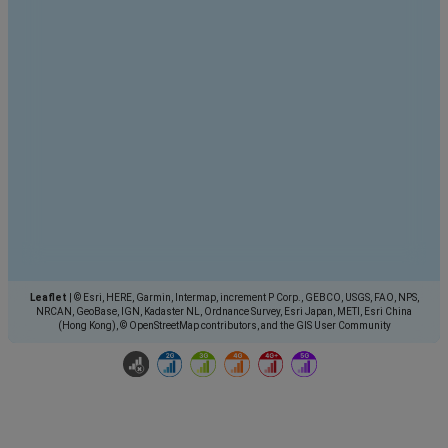
Leaflet
|
© Esri, HERE, Garmin, Intermap, increment P Corp., GEBCO, USGS, FAO, NPS,
NRCAN, GeoBase, IGN, Kadaster NL, Ordnance Survey, Esri Japan, METI, Esri China
(Hong Kong), © OpenStreetMap contributors, and the GIS User Community