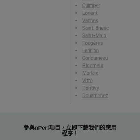
Quimper
Lorient
Vannes
Saint-Brieuc
Saint-Malo
Fougères
Lannion
Concarneau
Ploemeur
Morlaix
Vitré
Pontivy
Douarnenez
參與nPerf項目，立即下載我們的應用
程序！