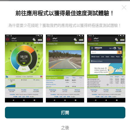
是直接在現場在真實條件下進行的測試。如果您也想參
與其中，只需將nPerf應用程序下載到智能手機上即可。
前往應用程式以獲得最佳速度測試體驗！
數據越多，地圖將越全面！
所有測試結果都顯示在地圖
上。在計算發布績效之前，將應用過濾規則。
為什麼要少花錢呢？獲取我們的應用程式以獲得終極速度測試體驗！
如何進行更新？
機器人每小時會自動更新網絡覆蓋圖。速度圖每15分鐘
更新一次
。數據顯示兩年。兩年後，每月一次從地圖中
刪除最舊的數據。
瀏覽nPerf.com，即表示您同意我們的
隱私和Cookies使用政策
以及
打開
我們的nPerf測試
最終用戶許可協議
。
之後