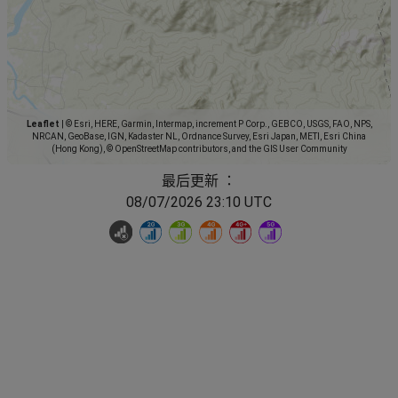
Leaflet
|
© Esri, HERE, Garmin, Intermap, increment P Corp., GEBCO, USGS, FAO, NPS,
NRCAN, GeoBase, IGN, Kadaster NL, Ordnance Survey, Esri Japan, METI, Esri China
(Hong Kong), © OpenStreetMap contributors, and the GIS User Community
最后更新 ：
08/07/2026 23:10 UTC