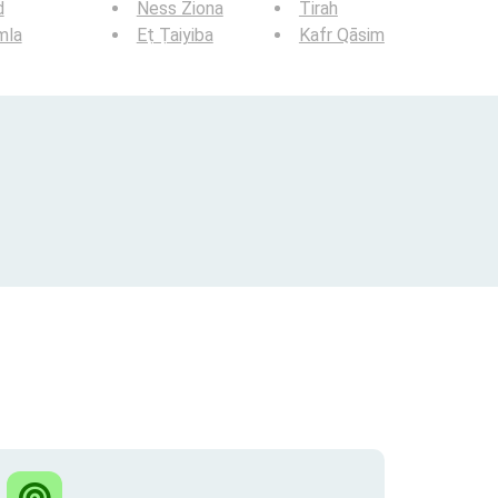
d
Ness Ziona
Tirah
mla
Eṭ Ṭaiyiba
Kafr Qāsim