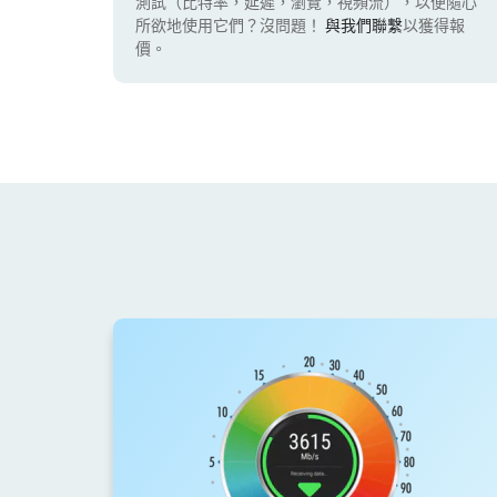
測試（比特率，延遲，瀏覽，視頻流），以便隨心
所欲地使用它們？沒問題！
與我們聯繫
以獲得報
價。