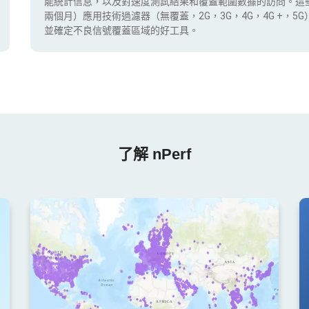
能統計信息，以及對速度測試結果和覆蓋範圍數據的訪問。這
兩個月）應用技術過濾器（無覆蓋，2G，3G，4G，4G +，
並確定不良信號覆蓋區域的好工具。
了解 nPerf