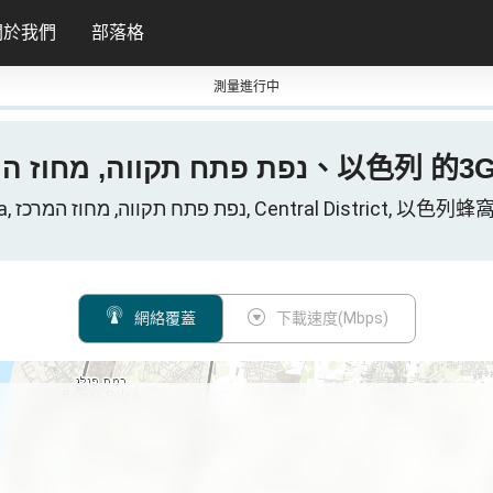
關於我們
部落格
測量進行中
Kfar-Saba, ווה, מחוז המרכז
Kfar-Saba, נפת פתח תקווה, מחוז המרכז, Central Di
網絡覆蓋
下載速度(Mbps)