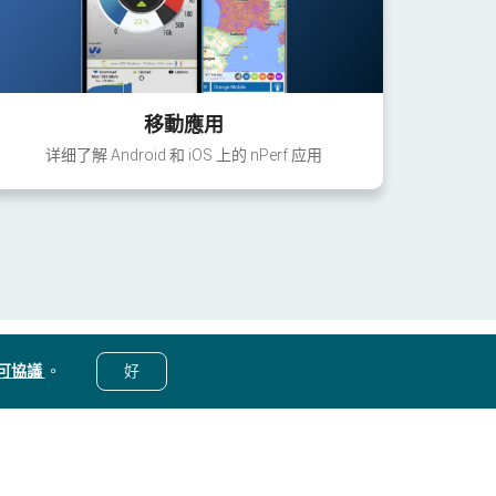
移動應用
详细了解 Android 和 iOS 上的 nPerf 应用
可協議
。
好