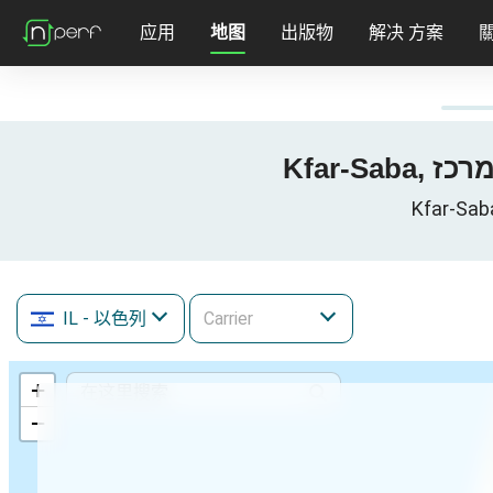
应用
地图
出版物
解决 方案
IL
- 以色列
+
−