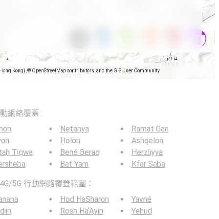
(Hong Kong), © OpenStreetMap contributors, and the GIS User Community
5G移動網絡覆蓋 :
hon
Netanya
Ramat Gan
yon
H̱olon
Ashqelon
taẖ Tiqwa
Bené Beraq
Herzliyya
ersheba
Bat Yam
Kfar Saba
4G/5G 行動網路覆蓋範圍：
anana
Hod HaSharon
Yavné
iin
Rosh Ha‘Ayin
Yehud