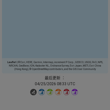
Leaflet
|
© Esri, HERE, Garmin, Intermap, increment P Corp., GEBCO, USGS, FAO, NPS,
NRCAN, GeoBase, IGN, Kadaster NL, Ordnance Survey, Esri Japan, METI, Esri China
(Hong Kong), © OpenStreetMap contributors, and the GIS User Community
最后更新 ：
04/25/2026 08:33 UTC