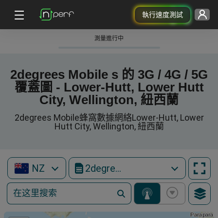
執行速度測試
測量進行中
2degrees Mobile s 的 3G / 4G / 5G
覆蓋圖 - Lower-Hutt, Lower Hutt
City, Wellington, 紐西蘭
2degrees Mobile蜂窩數據網絡Lower-Hutt, Lower
Hutt City, Wellington, 紐西蘭
NZ
2degrees Mobile