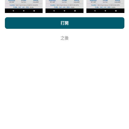
如何進行更新？
機器人每小時會自動更新網絡覆蓋圖。速度圖每15分鐘
更新一次
。數據顯示兩年。兩年後，每月一次從地圖中
瀏覽nPerf.com，即表示您同意我們的
隱私和Cookies使用政策
以及
打開
刪除最舊的數據。
我們的nPerf測試
最終用戶許可協議
。
之後
好
它的可靠性和準確性如何？
測試在用戶的設備上進行。地理位置精度取決於測試時
GPS信號的接收質量。對於覆蓋率數據，我們僅保留最
大地理位置
精度為50米
。對於下載比特率，此閾值上限
為200米。