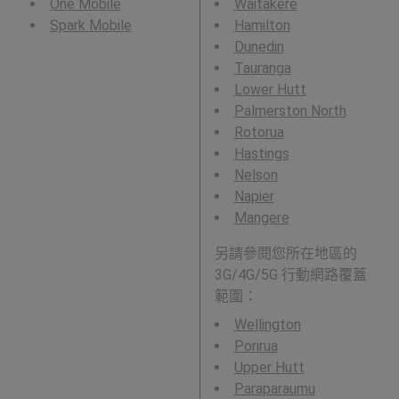
One Mobile
Waitakere
Spark Mobile
Hamilton
Dunedin
Tauranga
Lower Hutt
Palmerston North
Rotorua
Hastings
Nelson
Napier
Mangere
另請參閱您所在地區的
3G/4G/5G 行動網路覆蓋
範圍：
Wellington
Porirua
Upper Hutt
Paraparaumu