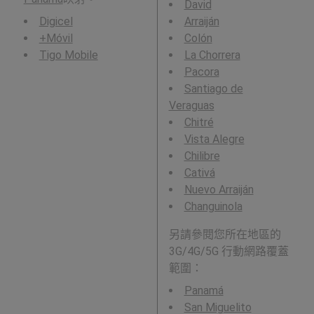
David
Digicel
Arraiján
+Móvil
Colón
Tigo Mobile
La Chorrera
Pacora
Santiago de
Veraguas
Chitré
Vista Alegre
Chilibre
Cativá
Nuevo Arraiján
Changuinola
另請參閱您所在地區的
3G/4G/5G 行動網路覆蓋
範圍：
Panamá
San Miguelito