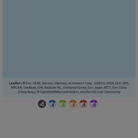
Leaflet
|
© Esri, HERE, Garmin, Intermap, increment P Corp., GEBCO, USGS, FAO, NPS,
NRCAN, GeoBase, IGN, Kadaster NL, Ordnance Survey, Esri Japan, METI, Esri China
(Hong Kong), © OpenStreetMap contributors, and the GIS User Community