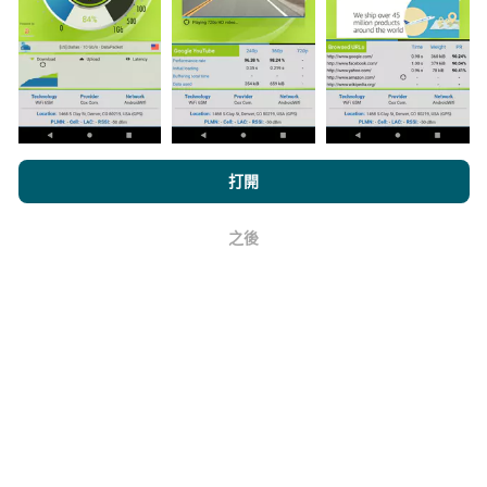
與其中，只需將nPerf應用程序下載到智能手機上即可。
數據越多，地圖將越全面！
所有測試結果都顯示在地圖
上。在計算發布績效之前，將應用過濾規則。
瀏覽nPerf.com，即表示您同意我們的
隱私和Cookies使用政策
以及
打開
我們的nPerf測試
最終用戶許可協議
。
如何進行更新？
之後
好
機器人每小時會自動更新網絡覆蓋圖。速度圖每15分鐘
更新一次
。數據顯示兩年。兩年後，每月一次從地圖中
刪除最舊的數據。
它的可靠性和準確性如何？