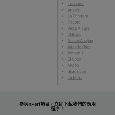
Tocumen
Arraiján
La Chorrera
Pacora
Vista Alegre
Chilibre
Nuevo Arraiján
Alcalde Díaz
Veracruz
El Coco
Ancón
Guadalupe
La Mitra
參與nPerf項目，立即下載我們的應用
程序！