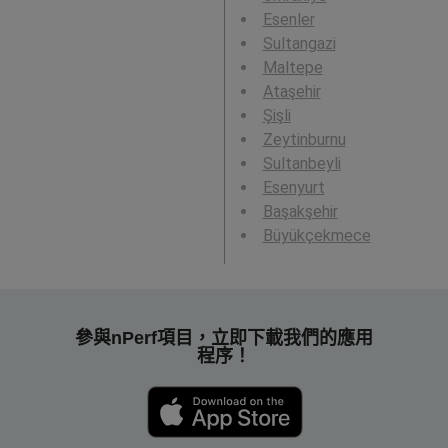
Esenler
Sultangazi
Maltepe
Ataşehir
Şişli
Zeytinburnu
Sultanbeyli
Esenyurt
Başakşehir
Büyükçekmece
參與nPerf項目，立即下載我們的應用
程序！