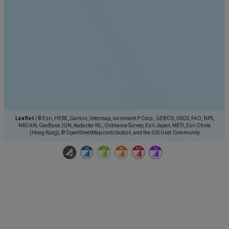
Leaflet
|
© Esri, HERE, Garmin, Intermap, increment P Corp., GEBCO, USGS, FAO, NPS,
NRCAN, GeoBase, IGN, Kadaster NL, Ordnance Survey, Esri Japan, METI, Esri China
(Hong Kong), © OpenStreetMap contributors, and the GIS User Community