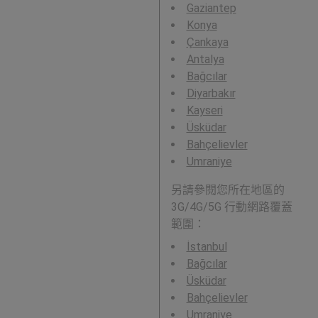
Gaziantep
Konya
Çankaya
Antalya
Bağcılar
Diyarbakır
Kayseri
Üsküdar
Bahçelievler
Umraniye
另請參閱您所在地區的
3G/4G/5G 行動網路覆蓋
範圍：
İstanbul
Bağcılar
Üsküdar
Bahçelievler
Umraniye