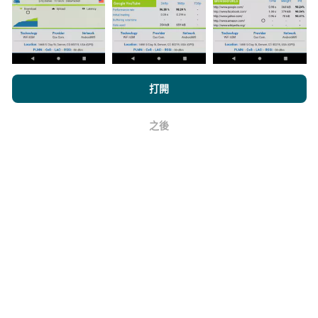
瀏覽nPerf.com，即表示您同意我們的
隱私和Cookies使用政策
以及
打開
如何進行更新？
我們的nPerf測試
最終用戶許可協議
。
之後
機器人每小時會自動更新網絡覆蓋圖。速度圖每15分鐘
好
更新一次
。數據顯示兩年。兩年後，每月一次從地圖中
刪除最舊的數據。
它的可靠性和準確性如何？
測試在用戶的設備上進行。地理位置精度取決於測試時
GPS信號的接收質量。對於覆蓋率數據，我們僅保留最