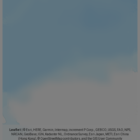
Leaflet
|
© Esri, HERE, Garmin, Intermap, increment P Corp., GEBCO, USGS, FAO, NPS,
NRCAN, GeoBase, IGN, Kadaster NL, Ordnance Survey, Esri Japan, METI, Esri China
(Hong Kong), © OpenStreetMap contributors, and the GIS User Community