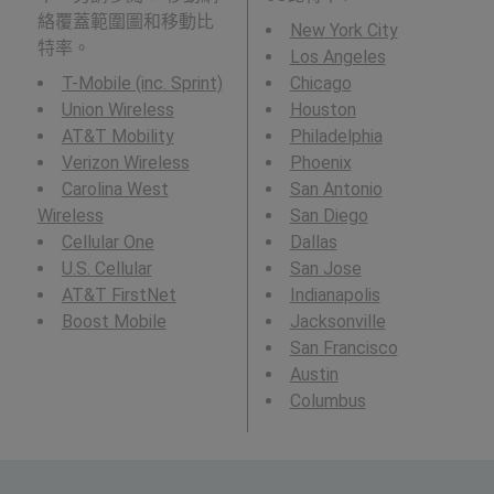
絡覆蓋範圍圖和移動比
New York City
特率。
Los Angeles
T-Mobile (inc. Sprint)
Chicago
Union Wireless
Houston
AT&T Mobility
Philadelphia
Verizon Wireless
Phoenix
Carolina West
San Antonio
Wireless
San Diego
Cellular One
Dallas
U.S. Cellular
San Jose
AT&T FirstNet
Indianapolis
Boost Mobile
Jacksonville
San Francisco
Austin
Columbus