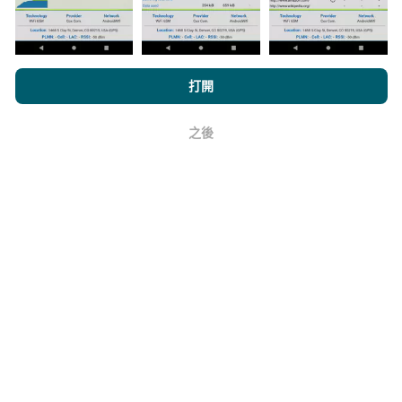
它的可靠性和準確性如何？
瀏覽nPerf.com，即表示您同意我們的
隱私和Cookies使用政策
以及
打開
測試在用戶的設備上進行。地理位置精度取決於測試時
我們的nPerf測試
最終用戶許可協議
。
GPS信號的接收質量。對於覆蓋率數據，我們僅保留最
大地理位置
精度為50米
。對於下載比特率，此閾值上限
之後
好
為200米。
如何獲得原始數據？
您是否想以CSV格式掌握網絡覆蓋範圍數據或nPerf測試
（比特率，延遲，瀏覽，視頻流），以便隨心所欲地使
用它們？沒問題！
與我們聯繫
以獲得報價。