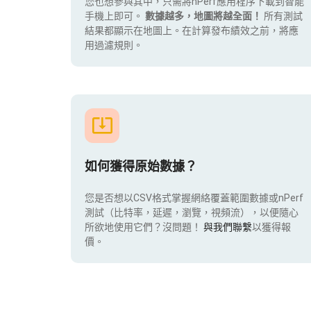
您也想參與其中，只需將nPerf應用程序下載到智能
手機上即可。
數據越多，地圖將越全面！
所有測試
結果都顯示在地圖上。在計算發布績效之前，將應
用過濾規則。
如何獲得原始數據？
您是否想以CSV格式掌握網絡覆蓋範圍數據或nPerf
測試（比特率，延遲，瀏覽，視頻流），以便隨心
所欲地使用它們？沒問題！
與我們聯繫
以獲得報
價。