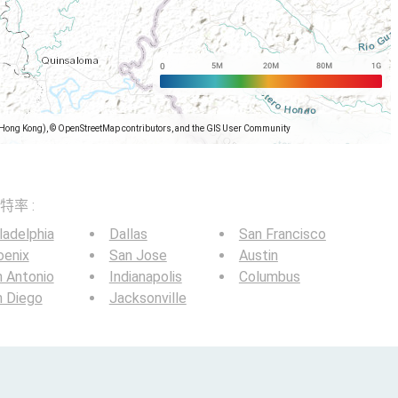
(Hong Kong), © OpenStreetMap contributors, and the GIS User Community
）
比特率 :
ladelphia
Dallas
San Francisco
oenix
San Jose
Austin
 Antonio
Indianapolis
Columbus
n Diego
Jacksonville