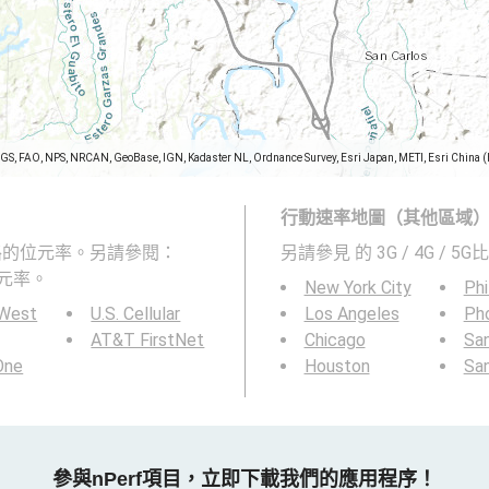
SGS, FAO, NPS, NRCAN, GeoBase, IGN, Kadaster NL, Ordnance Survey, Esri Japan, METI, Esri China 
行動速率地圖（其他區域
行動網路的位元率。另請參閱：
另請參見
的 3G / 4G / 5G
元率。
New York City
Phi
 West
U.S. Cellular
Los Angeles
Ph
AT&T FirstNet
Chicago
San
 One
Houston
Sa
參與nPerf項目，立即下載我們的應用程序！