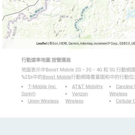
Leaflet
|
© Esri, HERE, Garmin, Intermap, increment P Corp., GEBCO, U
行動速率地圖 按營運商
地圖表示中Boost Mobile 2G、3G、4G 和 5G 
%2$s中的
Boost Mobile
行動網路覆蓋圖和中的行動位
T-Mobile (inc.
AT&T Mobility
Carolina
Sprint)
Verizon
Wireless
Union Wireless
Wireless
Cellular