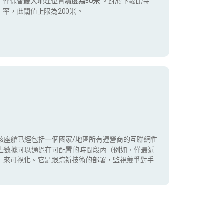
僅保留最大地理位置
精度為50米
。對於下載比特
率，此閾值上限為200米。
該座艙已經包括一個國家/地區所有運營商的互聯網性
些數據可以通過在可配置的時間段內（例如，僅最近
5G）來可視化。它是跟踪新技術的部署，監視競爭對手