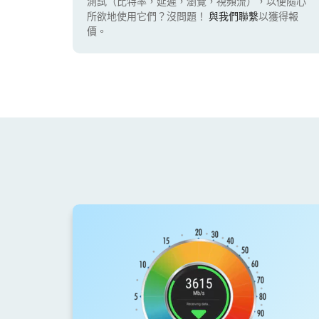
測試（比特率，延遲，瀏覽，視頻流），以便隨心
所欲地使用它們？沒問題！
與我們聯繫
以獲得報
價。