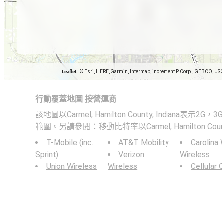
Leaflet
|
© Esri, HERE, Garmin, Intermap, increment P Corp., GEBCO, US
行動覆蓋地圖 按營運商
該地圖以Carmel, Hamilton County, Indiana表
範圍。另請參閱：移動比特率以
Carmel, Hamilton Coun
T-Mobile (inc.
AT&T Mobility
Carolina
Sprint)
Verizon
Wireless
Union Wireless
Wireless
Cellular