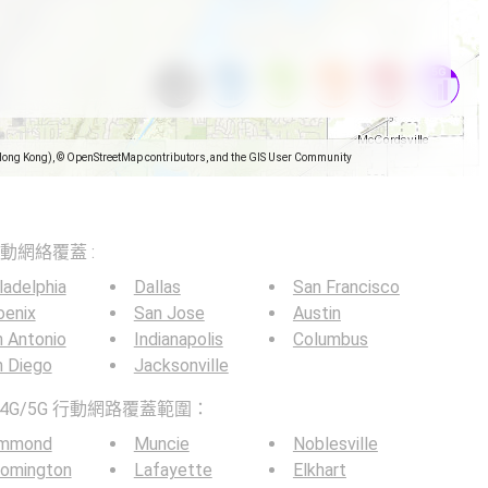
Hong Kong), © OpenStreetMap contributors, and the GIS User Community
5G移動網絡覆蓋 :
ladelphia
Dallas
San Francisco
oenix
San Jose
Austin
 Antonio
Indianapolis
Columbus
n Diego
Jacksonville
4G/5G 行動網路覆蓋範圍：
mmond
Muncie
Noblesville
oomington
Lafayette
Elkhart