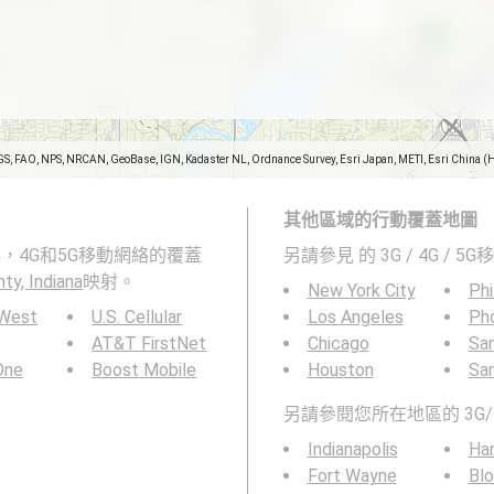
GS, FAO, NPS, NRCAN, GeoBase, IGN, Kadaster NL, Ordnance Survey, Esri Japan, METI, Esri China (
其他區域的行動覆蓋地圖
示2G，3G，4G和5G移動網絡的覆蓋
另請參見
的 3G / 4G / 
ty, Indiana
映射。
New York City
Phi
 West
U.S. Cellular
Los Angeles
Ph
AT&T FirstNet
Chicago
San
 One
Boost Mobile
Houston
Sa
另請參閱您所在地區的 3G/
Indianapolis
Ha
Fort Wayne
Bl