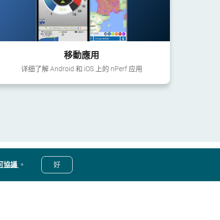
移動應用
详细了解 Android 和 iOS 上的 nPerf 应用
可協議
。
好