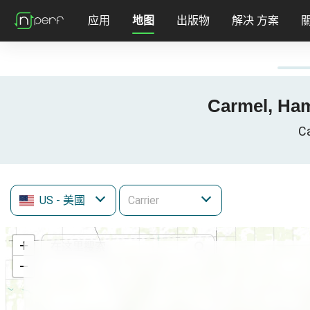
应用
地图
出版物
解决 方案
Carmel, Ha
C
US
- 美國
+
−