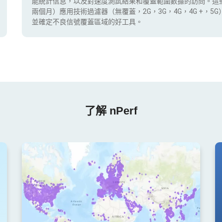
能統計信息，以及對速度測試結果和覆蓋範圍數據的訪問。這
兩個月）應用技術過濾器（無覆蓋，2G，3G，4G，4G +，
並確定不良信號覆蓋區域的好工具。
了解 nPerf