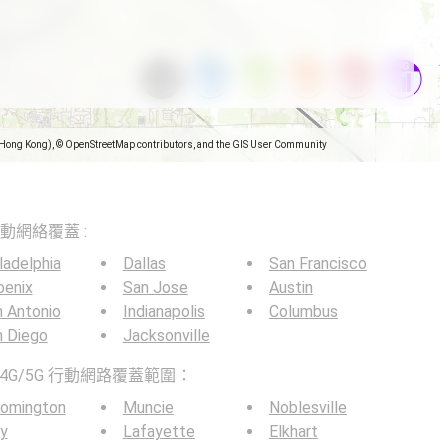
(Hong Kong), © OpenStreetMap contributors, and the GIS User Community
5G移動網絡覆蓋 :
ladelphia
Dallas
San Francisco
oenix
San Jose
Austin
 Antonio
Indianapolis
Columbus
n Diego
Jacksonville
4G/5G 行動網路覆蓋範圍：
oomington
Muncie
Noblesville
y
Lafayette
Elkhart