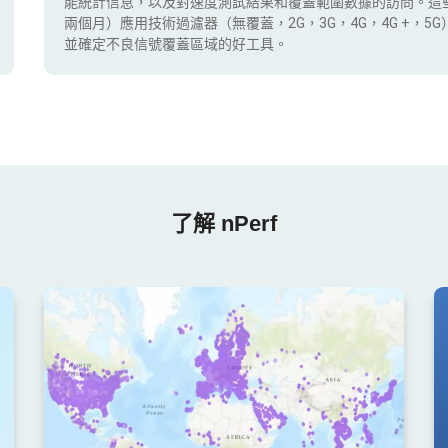
能統計信息，以及對速度測試結果和覆蓋範圍數據的訪問。這
兩個月）應用技術過濾器（無覆蓋，2G，3G，4G，4G +，
並確定不良信號覆蓋區域的好工具。
了解 nPerf