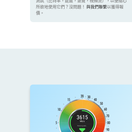
測試（比特率，延遲，瀏覽，視頻流），以便隨心
所欲地使用它們？沒問題！
與我們聯繫
以獲得報
價。