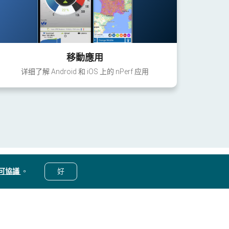
移動應用
详细了解 Android 和 iOS 上的 nPerf 应用
可協議
。
好