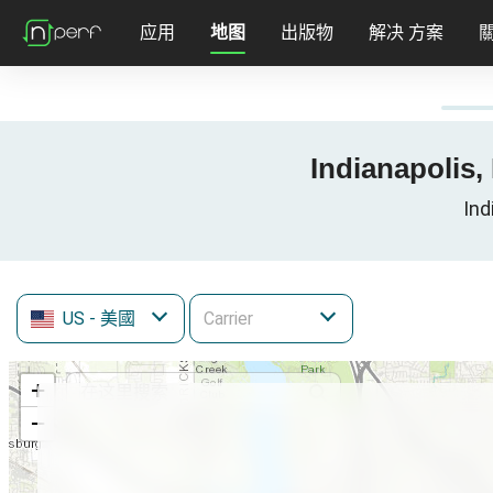
应用
地图
出版物
解决 方案
Indianapoli
Ind
US
- 美國
+
−