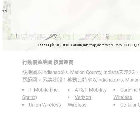
Leaflet
|
© Esri, HERE, Garmin, Intermap, increment P Corp., GEBCO, U
行動覆蓋地圖 按營運商
該地圖以Indianapolis, Marion County, Indian
蓋範圍。另請參閱：移動比特率以
Indianapolis, Marion
T-Mobile (inc.
AT&T Mobility
Carolina
Sprint)
Verizon
Wireless
Union Wireless
Wireless
Cellular