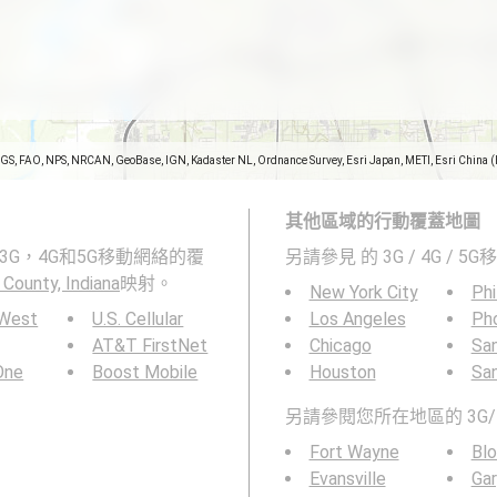
SGS, FAO, NPS, NRCAN, GeoBase, IGN, Kadaster NL, Ordnance Survey, Esri Japan, METI, Esri China 
其他區域的行動覆蓋地圖
a表示2G，3G，4G和5G移動網絡的覆
另請參見
的 3G / 4G / 
 County, Indiana
映射。
New York City
Phi
 West
U.S. Cellular
Los Angeles
Ph
AT&T FirstNet
Chicago
San
 One
Boost Mobile
Houston
Sa
另請參閱您所在地區的 3G/
Fort Wayne
Bl
Evansville
Gar