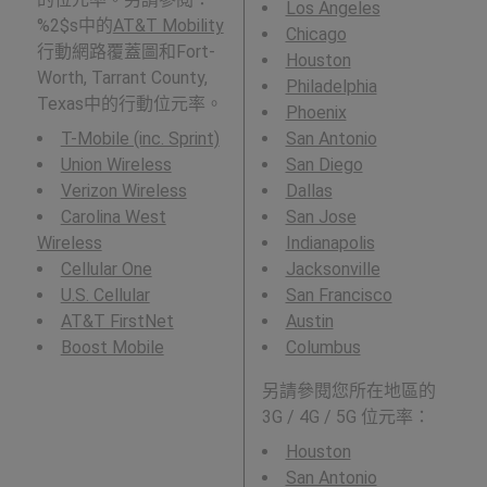
Los Angeles
%2$s中的
AT&T Mobility
Chicago
行動網路覆蓋圖和Fort-
Houston
Worth, Tarrant County,
Philadelphia
Texas中的行動位元率。
Phoenix
T-Mobile (inc. Sprint)
San Antonio
Union Wireless
San Diego
Verizon Wireless
Dallas
Carolina West
San Jose
Wireless
Indianapolis
Cellular One
Jacksonville
U.S. Cellular
San Francisco
AT&T FirstNet
Austin
Boost Mobile
Columbus
另請參閱您所在地區的
3G / 4G / 5G 位元率：
Houston
San Antonio