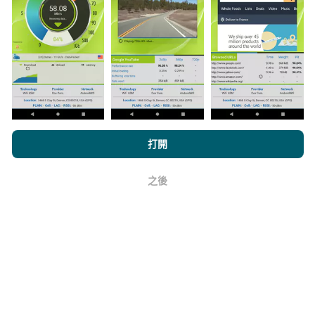
與其中，只需將nPerf應用程序下載到智能手機上即可。
數據越多，地圖將越全面！
所有測試結果都顯示在地圖
上。在計算發布績效之前，將應用過濾規則。
如何進行更新？
瀏覽nPerf.com，即表示您同意我們的
隱私和Cookies使用政策
以及
打開
我們的nPerf測試
最終用戶許可協議
。
機器人每小時會自動更新網絡覆蓋圖。速度圖每15分鐘
之後
好
更新一次
。數據顯示兩年。兩年後，每月一次從地圖中
刪除最舊的數據。
它的可靠性和準確性如何？