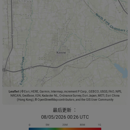
Leaflet
|
© Esri, HERE, Garmin, Intermap, increment P Corp., GEBCO, USGS, FAO, NPS,
NRCAN, GeoBase, IGN, Kadaster NL, Ordnance Survey, Esri Japan, METI, Esri China
(Hong Kong), © OpenStreetMap contributors, and the GIS User Community
最后更新 ：
08/05/2026 00:26 UTC