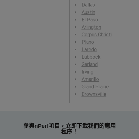
Dallas
Austin
El Paso
Arlington
Corpus Christi
Plano
Laredo
Lubbock
Garland
Irving
Amarillo
Grand Prairie
Brownsville
參與nPerf項目，立即下載我們的應用
程序！