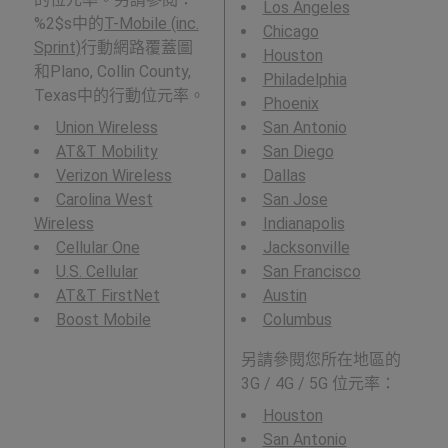
Los Angeles
%2$s中的
T-Mobile (inc.
Chicago
Sprint)
行動網路覆蓋圖
Houston
和Plano, Collin County,
Philadelphia
Texas中的行動位元率。
Phoenix
Union Wireless
San Antonio
AT&T Mobility
San Diego
Verizon Wireless
Dallas
Carolina West
San Jose
Wireless
Indianapolis
Cellular One
Jacksonville
U.S. Cellular
San Francisco
AT&T FirstNet
Austin
Boost Mobile
Columbus
另請參閱您所在地區的
3G / 4G / 5G 位元率：
Houston
San Antonio