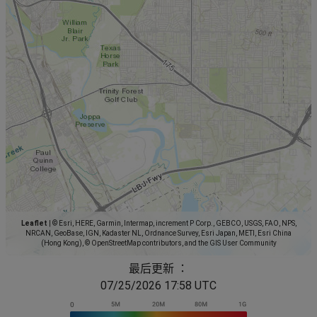
Leaflet
|
© Esri, HERE, Garmin, Intermap, increment P Corp., GEBCO, USGS, FAO, NPS,
NRCAN, GeoBase, IGN, Kadaster NL, Ordnance Survey, Esri Japan, METI, Esri China
(Hong Kong), © OpenStreetMap contributors, and the GIS User Community
最后更新 ：
07/25/2026 17:58 UTC