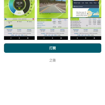
與其中，只需將nPerf應用程序下載到智能手機上即可。
數據越多，地圖將越全面！
所有測試結果都顯示在地圖
上。在計算發布績效之前，將應用過濾規則。
如何進行更新？
瀏覽nPerf.com，即表示您同意我們的
隱私和Cookies使用政策
以及
打開
我們的nPerf測試
最終用戶許可協議
。
機器人每小時會自動更新網絡覆蓋圖。速度圖每15分鐘
之後
好
更新一次
。數據顯示兩年。兩年後，每月一次從地圖中
刪除最舊的數據。
它的可靠性和準確性如何？