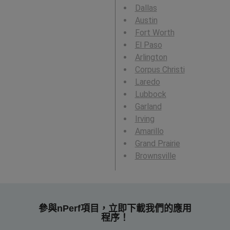
Dallas
Austin
Fort Worth
El Paso
Arlington
Corpus Christi
Laredo
Lubbock
Garland
Irving
Amarillo
Grand Prairie
Brownsville
參與nPerf項目，立即下載我們的應用
程序！