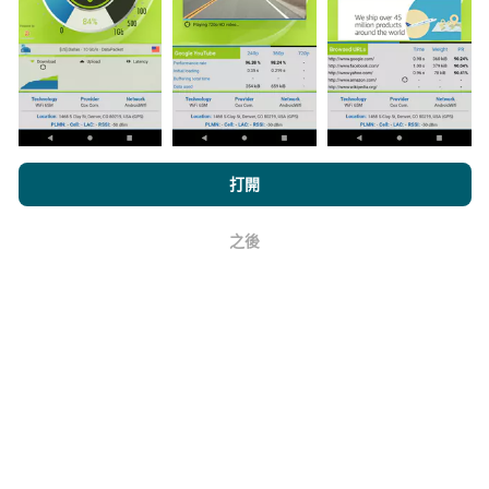
與其中，只需將nPerf應用程序下載到智能手機上即可。
數據越多，地圖將越全面！
所有測試結果都顯示在地圖
上。在計算發布績效之前，將應用過濾規則。
瀏覽nPerf.com，即表示您同意我們的
隱私和Cookies使用政策
以及
打開
我們的nPerf測試
最終用戶許可協議
。
如何進行更新？
之後
好
機器人每小時會自動更新網絡覆蓋圖。速度圖每15分鐘
更新一次
。數據顯示兩年。兩年後，每月一次從地圖中
刪除最舊的數據。
它的可靠性和準確性如何？