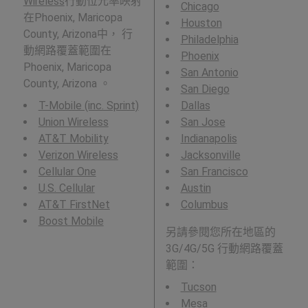
Wireless
行動位元率映射
Chicago
在Phoenix, Maricopa
Houston
County, Arizona中， 行
Philadelphia
動網路覆蓋範圍在
Phoenix
Phoenix, Maricopa
San Antonio
County, Arizona 。
San Diego
T-Mobile (inc. Sprint)
Dallas
Union Wireless
San Jose
AT&T Mobility
Indianapolis
Verizon Wireless
Jacksonville
Cellular One
San Francisco
U.S. Cellular
Austin
AT&T FirstNet
Columbus
Boost Mobile
另請參閱您所在地區的
3G/4G/5G 行動網路覆蓋
範圍：
Tucson
Mesa