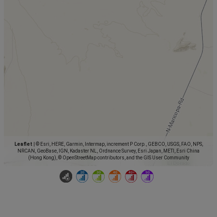
Leaflet
|
© Esri, HERE, Garmin, Intermap, increment P Corp., GEBCO, USGS, FAO, NPS,
NRCAN, GeoBase, IGN, Kadaster NL, Ordnance Survey, Esri Japan, METI, Esri China
(Hong Kong), © OpenStreetMap contributors, and the GIS User Community