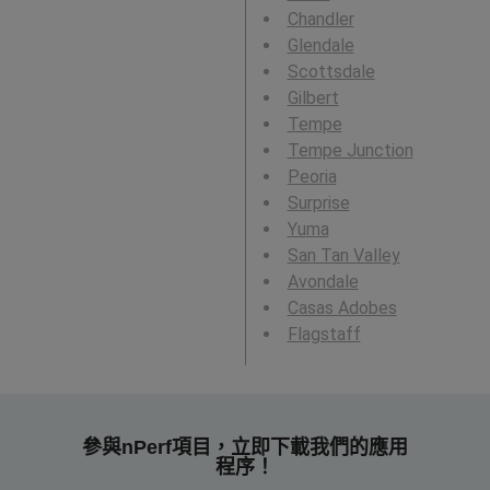
Chandler
Glendale
Scottsdale
Gilbert
Tempe
Tempe Junction
Peoria
Surprise
Yuma
San Tan Valley
Avondale
Casas Adobes
Flagstaff
參與nPerf項目，立即下載我們的應用
程序！