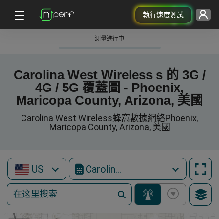
執行速度測試
測量進行中
Carolina West Wireless s 的 3G /
4G / 5G 覆蓋圖 - Phoenix,
Maricopa County, Arizona, 美國
Carolina West Wireless蜂窩數據網絡Phoenix,
Maricopa County, Arizona, 美國
US
Carolina West Wireless